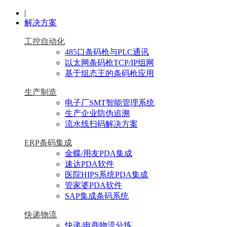
|
解决方案
工控自动化
485口条码枪与PLC通讯
以太网条码枪TCP/IP组网
基于组态王的条码枪应用
生产制造
电子厂SMT智能管理系统
生产企业防伪追溯
流水线扫码解决方案
ERP条码集成
金蝶/用友PDA集成
速达PDA软件
医院HIPS系统PDA集成
管家婆PDA软件
SAP集成条码系统
快递物流
快递/电商物流分拣