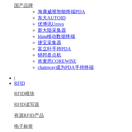
国产品牌
海康威视智能终端PDA
东大AUTOID
优博讯Urovo
新大陆采集器
Idata移动数据终端
捷宝采集器
富立叶手持PDA
销邦盘点机
肯麦思COREWISE
chainway成为PDA手持终端
|
RFID
RFID模块
RFID读写器
有源RFID产品
电子标签