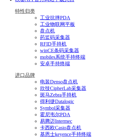
特性归类
工业抗摔PDA
工业物联网平板
盘点机
药监码采集器
RFID手持机
winCE条码采集器
mobiles系统手持终端
安卓手持终端
进口品牌
电装Denso盘点机
欣技CipherLab采集器
斑马Zebra手持机
得利捷Datalogic
Symbol采集器
霍尼韦尔PDA
易腾迈Intermec
卡西欧Casio盘点机
基恩士keyence手持终端