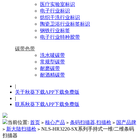
医疗实验室标识
电子行业标识
纺织干洗行业标识
陶瓷卫浴行业标签标识
钢铁行业标签
电子行业特种胶带
碳带色带
洗水唛碳带
常规型碳带
耐磨碳带
耐酒精碳带
|
关于秋葵下载APP下载免费版
|
联系秋葵下载APP下载免费版
当前位置:
首页
核心产品
条码扫描器,扫描枪
国产品牌
>
>
>
新大陆扫描枪
NLS-HR3220-SX系列手持式一维/二维条码
>
>
扫描器