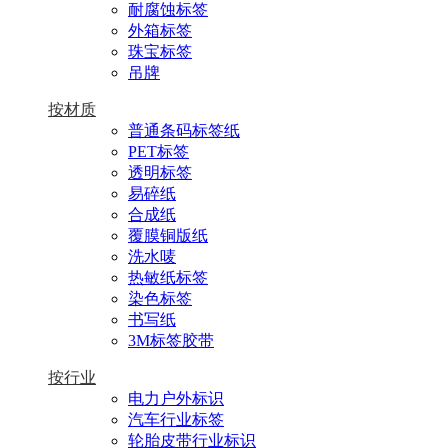
耐腐蚀标签
外箱标签
珠宝标签
吊牌
按材质
普通条码标签纸
PET标签
透明标签
易碎纸
合成纸
覆膜铜版纸
洗水唛
热敏纸标签
染色标签
书写纸
3M标签胶带
按行业
电力户外标识
汽车行业标签
轮胎皮带行业标识