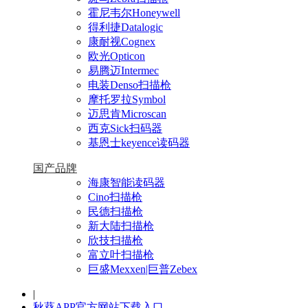
霍尼韦尔Honeywell
得利捷Datalogic
康耐视Cognex
欧光Opticon
易腾迈Intermec
电装Denso扫描枪
摩托罗拉Symbol
迈思肯Microscan
西克Sick扫码器
基恩士keyence读码器
国产品牌
海康智能读码器
Cino扫描枪
民德扫描枪
新大陆扫描枪
欣技扫描枪
富立叶扫描枪
巨盛Mexxen|巨普Zebex
|
秋葵APP官方网站下载入口