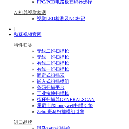
FPC/PCB电路板扫码器选择
AI机器视觉检测
视觉LED检测及NG标记
|
秋葵视频官网
特性归类
无线二维扫描枪
无线一维扫描枪
有线二维扫描枪
有线一维扫描枪
固定式扫描器
嵌入式扫描模组
条码扫描平台
工业抗摔扫描枪
指环扫描器GENERALSCAN
霍尼韦尔honeywell扫描引擎
Zebra斑马扫描模组引擎
进口品牌
斑马Zebra扫描枪