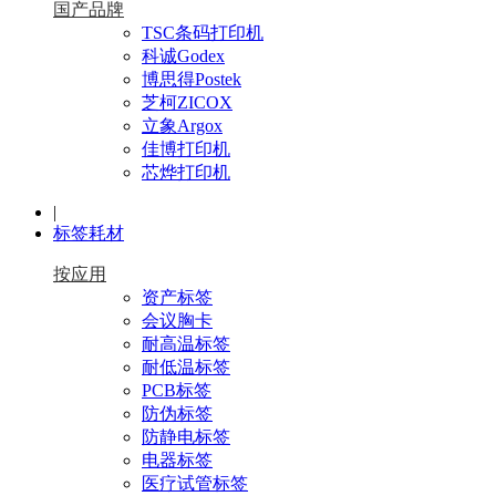
国产品牌
TSC条码打印机
科诚Godex
博思得Postek
芝柯ZICOX
立象Argox
佳博打印机
芯烨打印机
|
标签耗材
按应用
资产标签
会议胸卡
耐高温标签
耐低温标签
PCB标签
防伪标签
防静电标签
电器标签
医疗试管标签