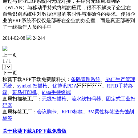
通过与企业ERP系统的无缝对接，并结合无线局域网络
（WLAN）与移动手持式终端的应用，很不不解决了企业在
自动识别系统中对数据信息的实时性与准确性的要求。使得企
业的ERP系统不仅仅是部署在企业的办公室，而是真正部署到
了一线操作人员的手中
2014-02-08
24244
上一页
1
/
1
下一页
秋葵下载APP下载免费版科技：
条码管理系统
、
SMT生产管理
系统
、
symbol 扫描枪
、
优博讯PDA
、
RFID手持终
端
、
斑马打印机
、
idata手持终端
直属扫描枪工厂：
无线扫描枪
、
流水线扫码器
、
固定式工业扫
码器
直属标签工厂：
会议胸卡
、
RFID标签
、
3M柔性标签激光蚀刻
标签
关于秋葵下载APP下载免费版