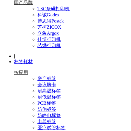
国产品牌
TSC条码打印机
科诚Godex
博思得Postek
芝柯ZICOX
立象Argox
佳博打印机
芯烨打印机
|
标签耗材
按应用
资产标签
会议胸卡
耐高温标签
耐低温标签
PCB标签
防伪标签
防静电标签
电器标签
医疗试管标签