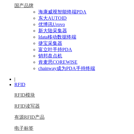
国产品牌
海康威视智能终端PDA
东大AUTOID
优博讯Urovo
新大陆采集器
Idata移动数据终端
捷宝采集器
富立叶手持PDA
销邦盘点机
肯麦思COREWISE
chainway成为PDA手持终端
|
RFID
RFID模块
RFID读写器
有源RFID产品
电子标签