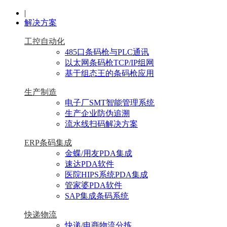
|
解决方案
工控自动化
485口条码枪与PLC通讯
以太网条码枪TCP/IP组网
基于组态王的条码枪应用
生产制造
电子厂SMT智能管理系统
生产企业防伪追溯
流水线扫码解决方案
ERP条码集成
金蝶/用友PDA集成
速达PDA软件
医院HIPS系统PDA集成
管家婆PDA软件
SAP集成条码系统
快递物流
快递/电商物流分拣