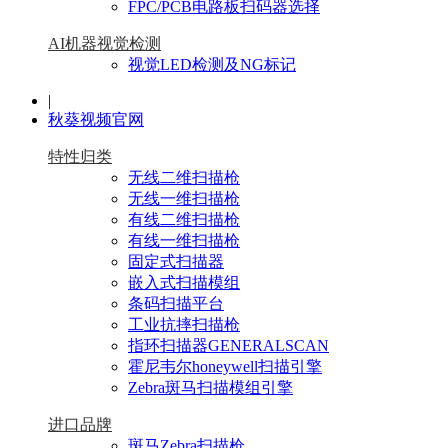
FPC/PCB电路板扫码器选择
AI机器视觉检测
视觉LED检测及NG标记
|
秋葵视频官网
特性归类
无线二维扫描枪
无线一维扫描枪
有线二维扫描枪
有线一维扫描枪
固定式扫描器
嵌入式扫描模组
条码扫描平台
工业抗摔扫描枪
指环扫描器GENERALSCAN
霍尼韦尔honeywell扫描引擎
Zebra斑马扫描模组引擎
进口品牌
斑马Zebra扫描枪