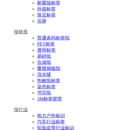
耐腐蚀标签
外箱标签
珠宝标签
吊牌
按材质
普通条码标签纸
PET标签
透明标签
易碎纸
合成纸
覆膜铜版纸
洗水唛
热敏纸标签
染色标签
书写纸
3M标签胶带
按行业
电力户外标识
汽车行业标签
轮胎皮带行业标识