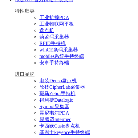
特性归类
工业抗摔PDA
工业物联网平板
盘点机
药监码采集器
RFID手持机
winCE条码采集器
mobiles系统手持终端
安卓手持终端
进口品牌
电装Denso盘点机
欣技CipherLab采集器
斑马Zebra手持机
得利捷Datalogic
Symbol采集器
霍尼韦尔PDA
易腾迈Intermec
卡西欧Casio盘点机
基恩士keyence手持终端