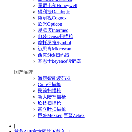
霍尼韦尔Honeywell
得利捷Datalogic
康耐视Cognex
欧光Opticon
易腾迈Intermec
电装Denso扫描枪
摩托罗拉Symbol
迈思肯Microscan
西克Sick扫码器
基恩士keyence读码器
国产品牌
海康智能读码器
Cino扫描枪
民德扫描枪
新大陆扫描枪
欣技扫描枪
富立叶扫描枪
巨盛Mexxen|巨普Zebex
|
秋葵APP官方网站下载入口