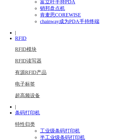
富立叶手持PDA
销邦盘点机
肯麦思COREWISE
chainway成为PDA手持终端
|
RFID
RFID模块
RFID读写器
有源RFID产品
电子标签
超高频设备
|
条码打印机
特性归类
工业级条码打印机
半工业级条码打印机