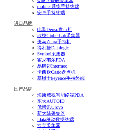
winCE条码采集器
mobiles系统手持终端
安卓手持终端
进口品牌
电装Denso盘点机
欣技CipherLab采集器
斑马Zebra手持机
得利捷Datalogic
Symbol采集器
霍尼韦尔PDA
易腾迈Intermec
卡西欧Casio盘点机
基恩士keyence手持终端
国产品牌
海康威视智能终端PDA
东大AUTOID
优博讯Urovo
新大陆采集器
Idata移动数据终端
捷宝采集器