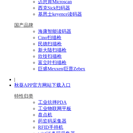
迈思肯Microscan
西克Sick扫码器
基恩士keyence读码器
国产品牌
海康智能读码器
Cino扫描枪
民德扫描枪
新大陆扫描枪
欣技扫描枪
富立叶扫描枪
巨盛Mexxen|巨普Zebex
|
秋葵APP官方网站下载入口
特性归类
工业抗摔PDA
工业物联网平板
盘点机
药监码采集器
RFID手持机