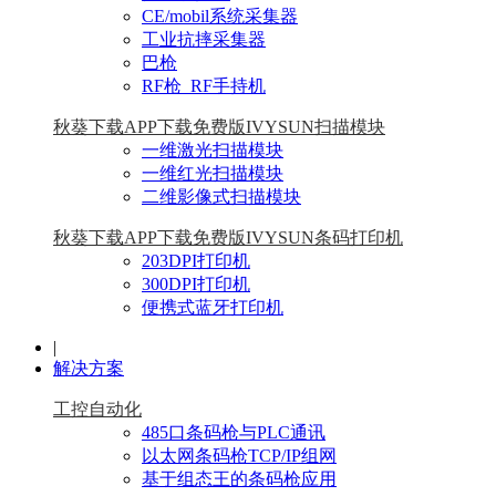
CE/mobil系统采集器
工业抗摔采集器
巴枪
RF枪_RF手持机
秋葵下载APP下载免费版IVYSUN扫描模块
一维激光扫描模块
一维红光扫描模块
二维影像式扫描模块
秋葵下载APP下载免费版IVYSUN条码打印机
203DPI打印机
300DPI打印机
便携式蓝牙打印机
|
解决方案
工控自动化
485口条码枪与PLC通讯
以太网条码枪TCP/IP组网
基于组态王的条码枪应用