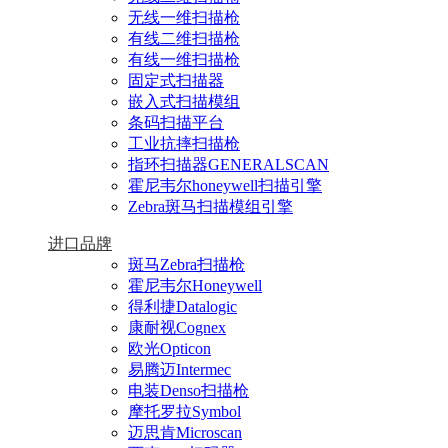
无线一维扫描枪
有线二维扫描枪
有线一维扫描枪
固定式扫描器
嵌入式扫描模组
条码扫描平台
工业抗摔扫描枪
指环扫描器GENERALSCAN
霍尼韦尔honeywell扫描引擎
Zebra斑马扫描模组引擎
进口品牌
斑马Zebra扫描枪
霍尼韦尔Honeywell
得利捷Datalogic
康耐视Cognex
欧光Opticon
易腾迈Intermec
电装Denso扫描枪
摩托罗拉Symbol
迈思肯Microscan