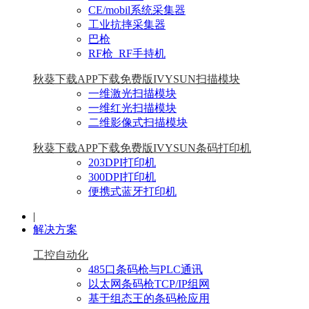
CE/mobil系统采集器
工业抗摔采集器
巴枪
RF枪_RF手持机
秋葵下载APP下载免费版IVYSUN扫描模块
一维激光扫描模块
一维红光扫描模块
二维影像式扫描模块
秋葵下载APP下载免费版IVYSUN条码打印机
203DPI打印机
300DPI打印机
便携式蓝牙打印机
|
解决方案
工控自动化
485口条码枪与PLC通讯
以太网条码枪TCP/IP组网
基于组态王的条码枪应用