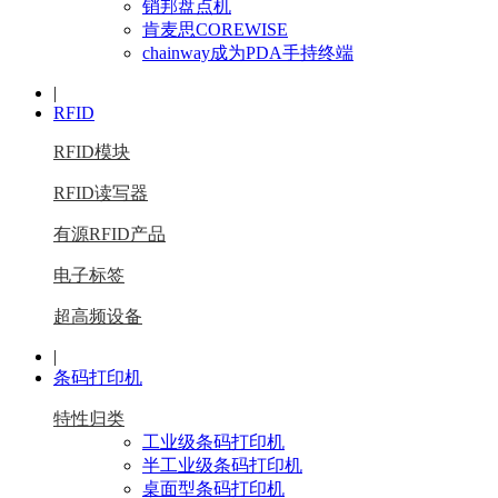
销邦盘点机
肯麦思COREWISE
chainway成为PDA手持终端
|
RFID
RFID模块
RFID读写器
有源RFID产品
电子标签
超高频设备
|
条码打印机
特性归类
工业级条码打印机
半工业级条码打印机
桌面型条码打印机