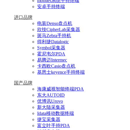
mobiles系统手持终端
安卓手持终端
进口品牌
电装Denso盘点机
欣技CipherLab采集器
斑马Zebra手持机
得利捷Datalogic
Symbol采集器
霍尼韦尔PDA
易腾迈Intermec
卡西欧Casio盘点机
基恩士keyence手持终端
国产品牌
海康威视智能终端PDA
东大AUTOID
优博讯Urovo
新大陆采集器
Idata移动数据终端
捷宝采集器
富立叶手持PDA