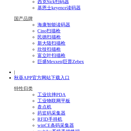
西克Sick扫码器
基恩士keyence读码器
国产品牌
海康智能读码器
Cino扫描枪
民德扫描枪
新大陆扫描枪
欣技扫描枪
富立叶扫描枪
巨盛Mexxen|巨普Zebex
|
秋葵APP官方网站下载入口
特性归类
工业抗摔PDA
工业物联网平板
盘点机
药监码采集器
RFID手持机
winCE条码采集器