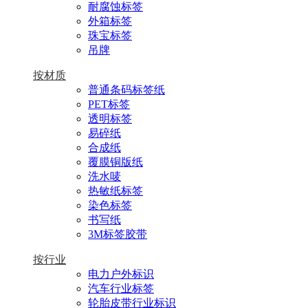
耐腐蚀标签
外箱标签
珠宝标签
吊牌
按材质
普通条码标签纸
PET标签
透明标签
易碎纸
合成纸
覆膜铜版纸
洗水唛
热敏纸标签
染色标签
书写纸
3M标签胶带
按行业
电力户外标识
汽车行业标签
轮胎皮带行业标识