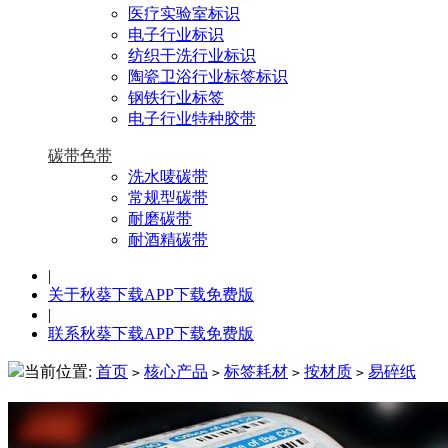
医疗实验室标识
电子行业标识
纺织干洗行业标识
陶瓷卫浴行业标签标识
钢铁行业标签
电子行业特种胶带
碳带色带
洗水唛碳带
常规型碳带
耐磨碳带
耐酒精碳带
|
关于秋葵下载APP下载免费版
|
联系秋葵下载APP下载免费版
当前位置:
首页
核心产品
标签耗材
按材质
易碎纸
>
>
>
>