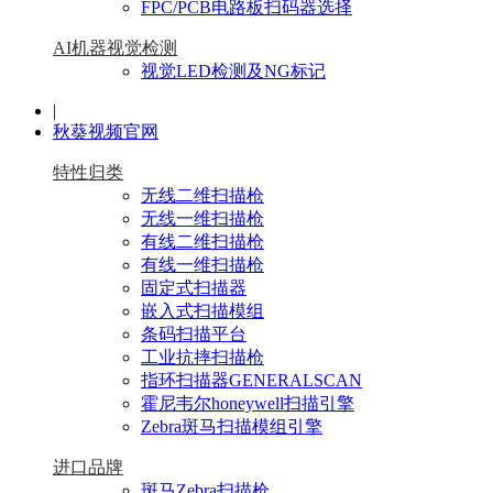
FPC/PCB电路板扫码器选择
AI机器视觉检测
视觉LED检测及NG标记
|
秋葵视频官网
特性归类
无线二维扫描枪
无线一维扫描枪
有线二维扫描枪
有线一维扫描枪
固定式扫描器
嵌入式扫描模组
条码扫描平台
工业抗摔扫描枪
指环扫描器GENERALSCAN
霍尼韦尔honeywell扫描引擎
Zebra斑马扫描模组引擎
进口品牌
斑马Zebra扫描枪