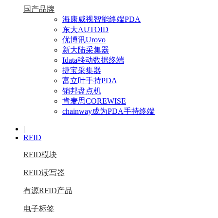
国产品牌
海康威视智能终端PDA
东大AUTOID
优博讯Urovo
新大陆采集器
Idata移动数据终端
捷宝采集器
富立叶手持PDA
销邦盘点机
肯麦思COREWISE
chainway成为PDA手持终端
|
RFID
RFID模块
RFID读写器
有源RFID产品
电子标签