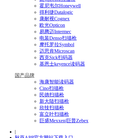
霍尼韦尔Honeywell
得利捷Datalogic
康耐视Cognex
欧光Opticon
易腾迈Intermec
电装Denso扫描枪
摩托罗拉Symbol
迈思肯Microscan
西克Sick扫码器
基恩士keyence读码器
国产品牌
海康智能读码器
Cino扫描枪
民德扫描枪
新大陆扫描枪
欣技扫描枪
富立叶扫描枪
巨盛Mexxen|巨普Zebex
|
秋葵APP官方网站下载入口