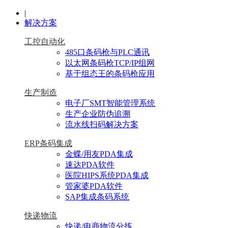
|
解决方案
工控自动化
485口条码枪与PLC通讯
以太网条码枪TCP/IP组网
基于组态王的条码枪应用
生产制造
电子厂SMT智能管理系统
生产企业防伪追溯
流水线扫码解决方案
ERP条码集成
金蝶/用友PDA集成
速达PDA软件
医院HIPS系统PDA集成
管家婆PDA软件
SAP集成条码系统
快递物流
快递/电商物流分拣