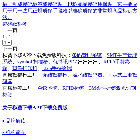
后，制成易碎标签或易碎贴，也称商品易碎质保贴，它主要应
用于用一些用正规质保手段难以准确质保的非常规商品标识方
法。
易碎纸标签
上一页
1
/
1
下一页
秋葵下载APP下载免费版科技：
条码管理系统
、
SMT生产管理
系统
、
symbol 扫描枪
、
优博讯PDA
、
RFID手持终
端
、
斑马打印机
、
idata手持终端
直属扫描枪工厂：
无线扫描枪
、
流水线扫码器
、
固定式工业扫
码器
直属标签工厂：
会议胸卡
、
RFID标签
、
3M柔性标签激光蚀刻
标签
关于秋葵下载APP下载免费版
▪ 品牌解读
▪ 机构简介