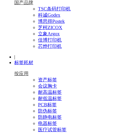
国产品牌
TSC条码打印机
科诚Godex
博思得Postek
芝柯ZICOX
立象Argox
佳博打印机
芯烨打印机
|
标签耗材
按应用
资产标签
会议胸卡
耐高温标签
耐低温标签
PCB标签
防伪标签
防静电标签
电器标签
医疗试管标签