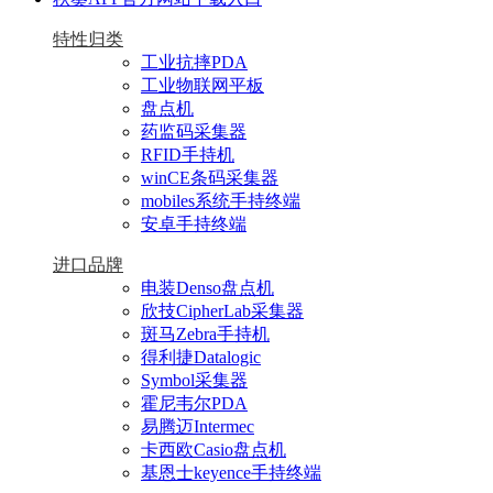
特性归类
工业抗摔PDA
工业物联网平板
盘点机
药监码采集器
RFID手持机
winCE条码采集器
mobiles系统手持终端
安卓手持终端
进口品牌
电装Denso盘点机
欣技CipherLab采集器
斑马Zebra手持机
得利捷Datalogic
Symbol采集器
霍尼韦尔PDA
易腾迈Intermec
卡西欧Casio盘点机
基恩士keyence手持终端