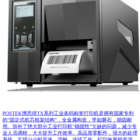
POSTEK博思得TX系列工业条码标签打印机是拥有国家专利
的“固定式机芯框架结构”，全金属构造，坚如磐石，稳固耐
用。弥补了绝大部分工业打印机“稳固性”欠缺的问题，减少专
业人员调校，大大提升工作效率。高品质零配件，强大的处理
系统，实现24小时高速、流畅、连续工作，打印效果精美清