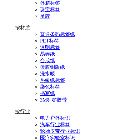
外箱标签
珠宝标签
吊牌
按材质
普通条码标签纸
PET标签
透明标签
易碎纸
合成纸
覆膜铜版纸
洗水唛
热敏纸标签
染色标签
书写纸
3M标签胶带
按行业
电力户外标识
汽车行业标签
轮胎皮带行业标识
医疗实验室标识