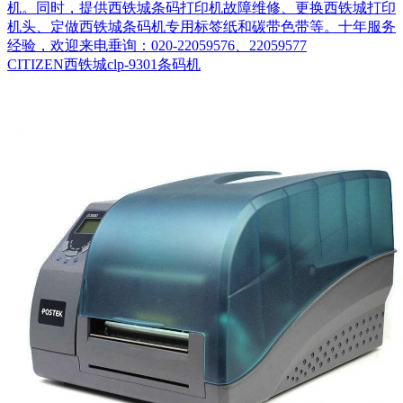
机。同时，提供西铁城条码打印机故障维修、更换西铁城打印
机头、定做西铁城条码机专用标签纸和碳带色带等。十年服务
经验，欢迎来电垂询：020-22059576、22059577
CITIZEN西铁城clp-9301条码机