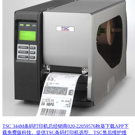
TSC 344M条码打印机总经销商020-22059576秋葵下载APP下
载免费版科技。提供TSC条码打印机选型、TSC售后维护维