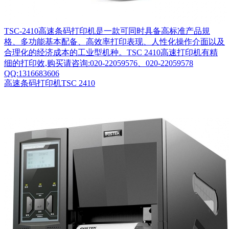
TSC-2410高速条码打印机是一款可同时具备高标准产品規
格、多功能基本配备、高效率打印表现、人性化操作介面以及
合理化的经济成本的工业型机种。TSC 2410高速打印机有精
细的打印效,购买请咨询:020-22059576、020-22059578
QQ:1316683606
高速条码打印机TSC 2410