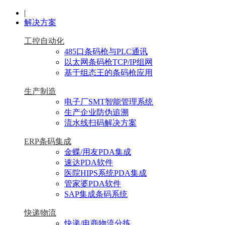
|
解决方案
工控自动化
485口条码枪与PLC通讯
以太网条码枪TCP/IP组网
基于组态王的条码枪应用
生产制造
电子厂SMT智能管理系统
生产企业防伪追溯
流水线扫码解决方案
ERP条码集成
金蝶/用友PDA集成
速达PDA软件
医院HIPS系统PDA集成
管家婆PDA软件
SAP集成条码系统
快递物流
快递/电商物流分拣