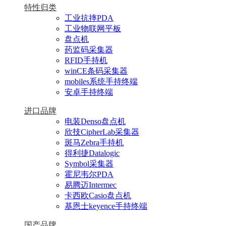
特性归类
工业抗摔PDA
工业物联网平板
盘点机
药监码采集器
RFID手持机
winCE条码采集器
mobiles系统手持终端
安卓手持终端
进口品牌
电装Denso盘点机
欣技CipherLab采集器
斑马Zebra手持机
得利捷Datalogic
Symbol采集器
霍尼韦尔PDA
易腾迈Intermec
卡西欧Casio盘点机
基恩士keyence手持终端
国产品牌