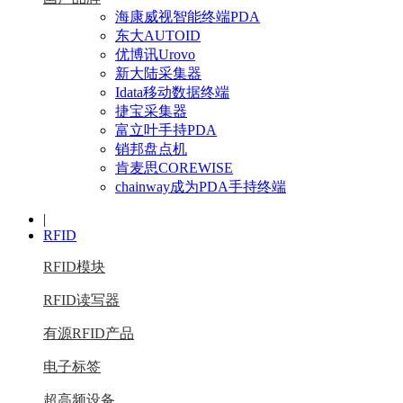
海康威视智能终端PDA
东大AUTOID
优博讯Urovo
新大陆采集器
Idata移动数据终端
捷宝采集器
富立叶手持PDA
销邦盘点机
肯麦思COREWISE
chainway成为PDA手持终端
|
RFID
RFID模块
RFID读写器
有源RFID产品
电子标签
超高频设备