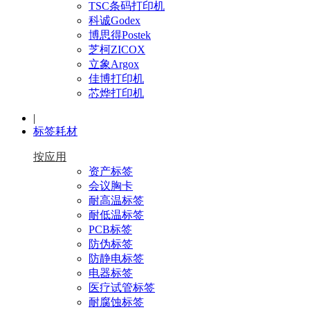
TSC条码打印机
科诚Godex
博思得Postek
芝柯ZICOX
立象Argox
佳博打印机
芯烨打印机
|
标签耗材
按应用
资产标签
会议胸卡
耐高温标签
耐低温标签
PCB标签
防伪标签
防静电标签
电器标签
医疗试管标签
耐腐蚀标签