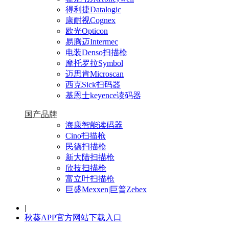
得利捷Datalogic
康耐视Cognex
欧光Opticon
易腾迈Intermec
电装Denso扫描枪
摩托罗拉Symbol
迈思肯Microscan
西克Sick扫码器
基恩士keyence读码器
国产品牌
海康智能读码器
Cino扫描枪
民德扫描枪
新大陆扫描枪
欣技扫描枪
富立叶扫描枪
巨盛Mexxen|巨普Zebex
|
秋葵APP官方网站下载入口