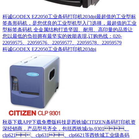
科诚GODEX EZ2050工业条码打印机203dpi最超值的工业型标
签条形码机，是您优良的工业型机型入门选择，最超值的工业
型标签条码机 全金属结构打造坚固、耐用、高印量的品质让
您以最低的负担拥有最坚实的效能表现,订购热线：020-
22059575、22059576、22059577、22059578、22059579
科诚GODEX EZ2050工业条码打印机203dpi
秋葵下载APP下载免费版科技是西铁城CITIZEN条码打印机资
深经销商，产品型号齐全，包括西铁城clp-9301、
clp621、clp631、clp6621等西铁城工业级条码