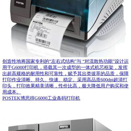
创造性地将国家专利的“左右式结构”与 “对流散热功能”设计运
用于G6000打印机，搭载其一次成型的一体式机芯框架，发挥
出超高规格的耐用性和可靠性，赋予其出类拔萃的品质，保障
打印作业清晰、持久、快速、稳定。采用高品质600dpi超清打
印头，打印效果精美清晰，性价比高，极大降低用户购买和使
用成本。
POSTEK博思得G6000工业条码打印机