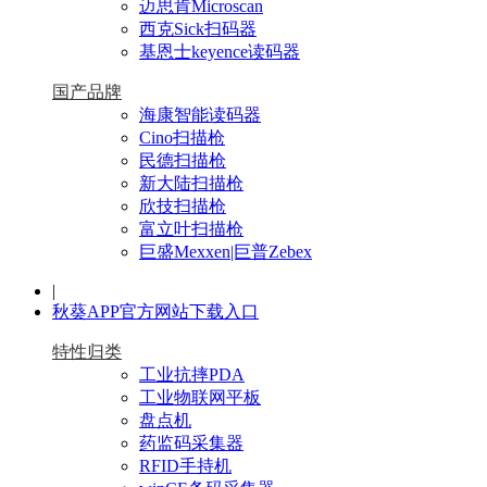
迈思肯Microscan
西克Sick扫码器
基恩士keyence读码器
国产品牌
海康智能读码器
Cino扫描枪
民德扫描枪
新大陆扫描枪
欣技扫描枪
富立叶扫描枪
巨盛Mexxen|巨普Zebex
|
秋葵APP官方网站下载入口
特性归类
工业抗摔PDA
工业物联网平板
盘点机
药监码采集器
RFID手持机