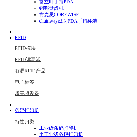
富立叶手持PDA
销邦盘点机
肯麦思COREWISE
chainway成为PDA手持终端
|
RFID
RFID模块
RFID读写器
有源RFID产品
电子标签
超高频设备
|
条码打印机
特性归类
工业级条码打印机
半工业级条码打印机