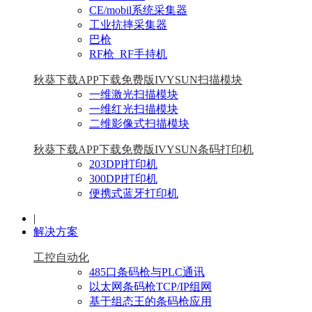
CE/mobil系统采集器
工业抗摔采集器
巴枪
RF枪_RF手持机
秋葵下载APP下载免费版IVYSUN扫描模块
一维激光扫描模块
一维红光扫描模块
二维影像式扫描模块
秋葵下载APP下载免费版IVYSUN条码打印机
203DPI打印机
300DPI打印机
便携式蓝牙打印机
|
解决方案
工控自动化
485口条码枪与PLC通讯
以太网条码枪TCP/IP组网
基于组态王的条码枪应用