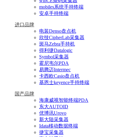
winCE条码采集器
mobiles系统手持终端
安卓手持终端
进口品牌
电装Denso盘点机
欣技CipherLab采集器
斑马Zebra手持机
得利捷Datalogic
Symbol采集器
霍尼韦尔PDA
易腾迈Intermec
卡西欧Casio盘点机
基恩士keyence手持终端
国产品牌
海康威视智能终端PDA
东大AUTOID
优博讯Urovo
新大陆采集器
Idata移动数据终端
捷宝采集器