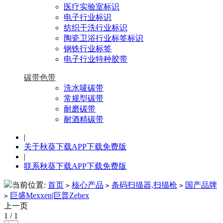
医疗实验室标识
电子行业标识
纺织干洗行业标识
陶瓷卫浴行业标签标识
钢铁行业标签
电子行业特种胶带
碳带色带
洗水唛碳带
常规型碳带
耐磨碳带
耐酒精碳带
|
关于秋葵下载APP下载免费版
|
联系秋葵下载APP下载免费版
当前位置:
首页
核心产品
条码扫描器,扫描枪
国产品牌
>
>
>
巨盛Mexxen|巨普Zebex
>
上一页
1
/
1