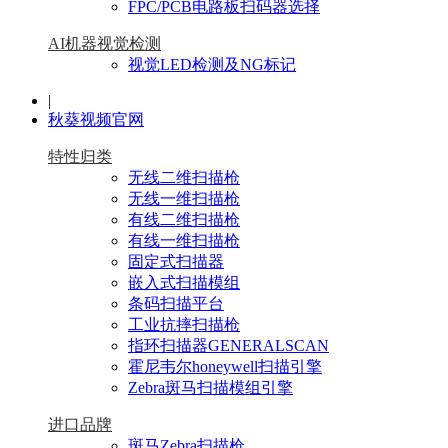
FPC/PCB电路板扫码器选择
AI机器视觉检测
视觉LED检测及NG标记
|
秋葵视频官网
特性归类
无线二维扫描枪
无线一维扫描枪
有线二维扫描枪
有线一维扫描枪
固定式扫描器
嵌入式扫描模组
条码扫描平台
工业抗摔扫描枪
指环扫描器GENERALSCAN
霍尼韦尔honeywell扫描引擎
Zebra斑马扫描模组引擎
进口品牌
斑马Zebra扫描枪