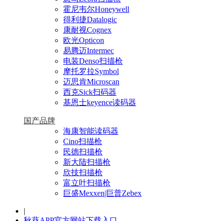
霍尼韦尔Honeywell
得利捷Datalogic
康耐视Cognex
欧光Opticon
易腾迈Intermec
电装Denso扫描枪
摩托罗拉Symbol
迈思肯Microscan
西克Sick扫码器
基恩士keyence读码器
国产品牌
海康智能读码器
Cino扫描枪
民德扫描枪
新大陆扫描枪
欣技扫描枪
富立叶扫描枪
巨盛Mexxen|巨普Zebex
|
秋葵APP官方网站下载入口