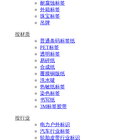
耐腐蚀标签
外箱标签
珠宝标签
吊牌
按材质
普通条码标签纸
PET标签
透明标签
易碎纸
合成纸
覆膜铜版纸
洗水唛
热敏纸标签
染色标签
书写纸
3M标签胶带
按行业
电力户外标识
汽车行业标签
轮胎皮带行业标识