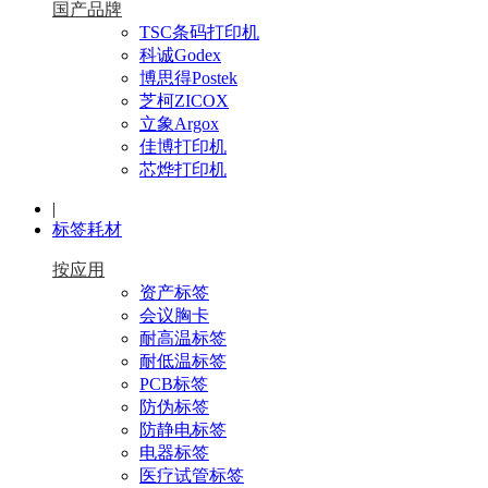
国产品牌
TSC条码打印机
科诚Godex
博思得Postek
芝柯ZICOX
立象Argox
佳博打印机
芯烨打印机
|
标签耗材
按应用
资产标签
会议胸卡
耐高温标签
耐低温标签
PCB标签
防伪标签
防静电标签
电器标签
医疗试管标签