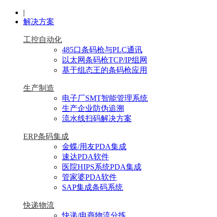
|
解决方案
工控自动化
485口条码枪与PLC通讯
以太网条码枪TCP/IP组网
基于组态王的条码枪应用
生产制造
电子厂SMT智能管理系统
生产企业防伪追溯
流水线扫码解决方案
ERP条码集成
金蝶/用友PDA集成
速达PDA软件
医院HIPS系统PDA集成
管家婆PDA软件
SAP集成条码系统
快递物流
快递/电商物流分拣