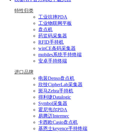
特性归类
工业抗摔PDA
工业物联网平板
盘点机
药监码采集器
RFID手持机
winCE条码采集器
mobiles系统手持终端
安卓手持终端
进口品牌
电装Denso盘点机
欣技CipherLab采集器
斑马Zebra手持机
得利捷Datalogic
Symbol采集器
霍尼韦尔PDA
易腾迈Intermec
卡西欧Casio盘点机
基恩士keyence手持终端