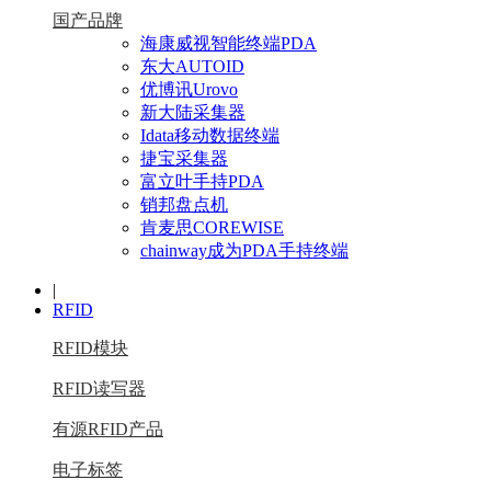
国产品牌
海康威视智能终端PDA
东大AUTOID
优博讯Urovo
新大陆采集器
Idata移动数据终端
捷宝采集器
富立叶手持PDA
销邦盘点机
肯麦思COREWISE
chainway成为PDA手持终端
|
RFID
RFID模块
RFID读写器
有源RFID产品
电子标签