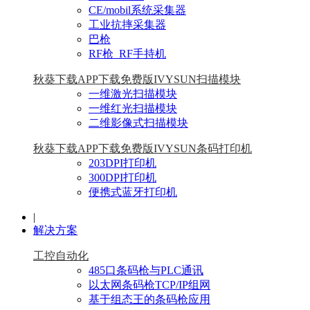
CE/mobil系统采集器
工业抗摔采集器
巴枪
RF枪_RF手持机
秋葵下载APP下载免费版IVYSUN扫描模块
一维激光扫描模块
一维红光扫描模块
二维影像式扫描模块
秋葵下载APP下载免费版IVYSUN条码打印机
203DPI打印机
300DPI打印机
便携式蓝牙打印机
|
解决方案
工控自动化
485口条码枪与PLC通讯
以太网条码枪TCP/IP组网
基于组态王的条码枪应用