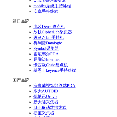
winCE条码采集器
mobiles系统手持终端
安卓手持终端
进口品牌
电装Denso盘点机
欣技CipherLab采集器
斑马Zebra手持机
得利捷Datalogic
Symbol采集器
霍尼韦尔PDA
易腾迈Intermec
卡西欧Casio盘点机
基恩士keyence手持终端
国产品牌
海康威视智能终端PDA
东大AUTOID
优博讯Urovo
新大陆采集器
Idata移动数据终端
捷宝采集器