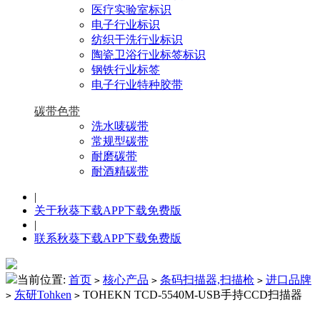
医疗实验室标识
电子行业标识
纺织干洗行业标识
陶瓷卫浴行业标签标识
钢铁行业标签
电子行业特种胶带
碳带色带
洗水唛碳带
常规型碳带
耐磨碳带
耐酒精碳带
|
关于秋葵下载APP下载免费版
|
联系秋葵下载APP下载免费版
当前位置:
首页
核心产品
条码扫描器,扫描枪
进口品牌
>
>
>
东研Tohken
TOHEKN TCD-5540M-USB手持CCD扫描器
>
>