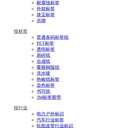
耐腐蚀标签
外箱标签
珠宝标签
吊牌
按材质
普通条码标签纸
PET标签
透明标签
易碎纸
合成纸
覆膜铜版纸
洗水唛
热敏纸标签
染色标签
书写纸
3M标签胶带
按行业
电力户外标识
汽车行业标签
轮胎皮带行业标识