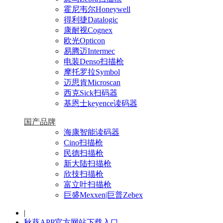
霍尼韦尔Honeywell
得利捷Datalogic
康耐视Cognex
欧光Opticon
易腾迈Intermec
电装Denso扫描枪
摩托罗拉Symbol
迈思肯Microscan
西克Sick扫码器
基恩士keyence读码器
国产品牌
海康智能读码器
Cino扫描枪
民德扫描枪
新大陆扫描枪
欣技扫描枪
富立叶扫描枪
巨盛Mexxen|巨普Zebex
|
秋葵APP官方网站下载入口