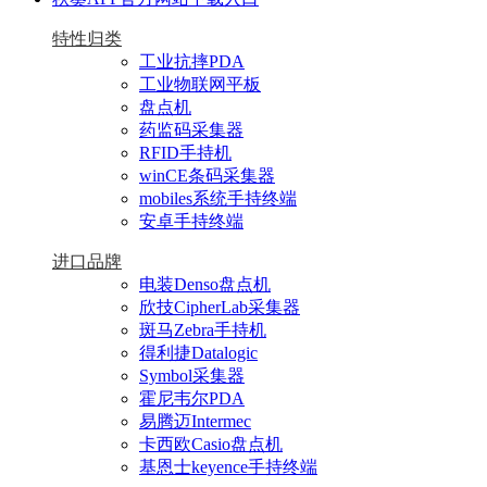
特性归类
工业抗摔PDA
工业物联网平板
盘点机
药监码采集器
RFID手持机
winCE条码采集器
mobiles系统手持终端
安卓手持终端
进口品牌
电装Denso盘点机
欣技CipherLab采集器
斑马Zebra手持机
得利捷Datalogic
Symbol采集器
霍尼韦尔PDA
易腾迈Intermec
卡西欧Casio盘点机
基恩士keyence手持终端