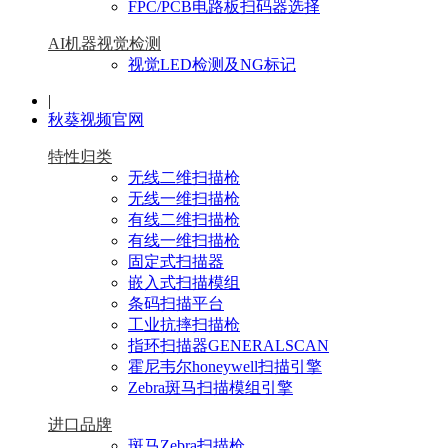
FPC/PCB电路板扫码器选择
AI机器视觉检测
视觉LED检测及NG标记
|
秋葵视频官网
特性归类
无线二维扫描枪
无线一维扫描枪
有线二维扫描枪
有线一维扫描枪
固定式扫描器
嵌入式扫描模组
条码扫描平台
工业抗摔扫描枪
指环扫描器GENERALSCAN
霍尼韦尔honeywell扫描引擎
Zebra斑马扫描模组引擎
进口品牌
斑马Zebra扫描枪