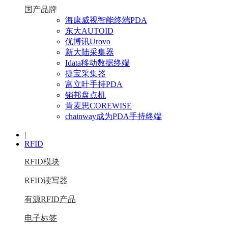
国产品牌
海康威视智能终端PDA
东大AUTOID
优博讯Urovo
新大陆采集器
Idata移动数据终端
捷宝采集器
富立叶手持PDA
销邦盘点机
肯麦思COREWISE
chainway成为PDA手持终端
|
RFID
RFID模块
RFID读写器
有源RFID产品
电子标签