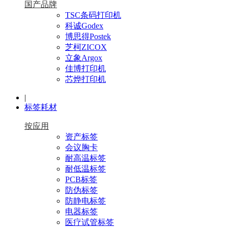
国产品牌
TSC条码打印机
科诚Godex
博思得Postek
芝柯ZICOX
立象Argox
佳博打印机
芯烨打印机
|
标签耗材
按应用
资产标签
会议胸卡
耐高温标签
耐低温标签
PCB标签
防伪标签
防静电标签
电器标签
医疗试管标签