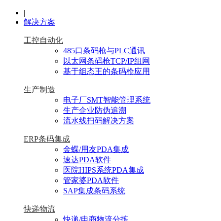
|
解决方案
工控自动化
485口条码枪与PLC通讯
以太网条码枪TCP/IP组网
基于组态王的条码枪应用
生产制造
电子厂SMT智能管理系统
生产企业防伪追溯
流水线扫码解决方案
ERP条码集成
金蝶/用友PDA集成
速达PDA软件
医院HIPS系统PDA集成
管家婆PDA软件
SAP集成条码系统
快递物流
快递/电商物流分拣