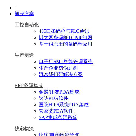
|
解决方案
工控自动化
485口条码枪与PLC通讯
以太网条码枪TCP/IP组网
基于组态王的条码枪应用
生产制造
电子厂SMT智能管理系统
生产企业防伪追溯
流水线扫码解决方案
ERP条码集成
金蝶/用友PDA集成
速达PDA软件
医院HIPS系统PDA集成
管家婆PDA软件
SAP集成条码系统
快递物流
快递/电商物流分拣