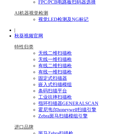
FPC/PCB电路板扫码器选择
AI机器视觉检测
视觉LED检测及NG标记
|
秋葵视频官网
特性归类
无线二维扫描枪
无线一维扫描枪
有线二维扫描枪
有线一维扫描枪
固定式扫描器
嵌入式扫描模组
条码扫描平台
工业抗摔扫描枪
指环扫描器GENERALSCAN
霍尼韦尔honeywell扫描引擎
Zebra斑马扫描模组引擎
进口品牌
斑马Zebra扫描枪