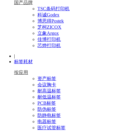
国产品牌
TSC条码打印机
科诚Godex
博思得Postek
芝柯ZICOX
立象Argox
佳博打印机
芯烨打印机
|
标签耗材
按应用
资产标签
会议胸卡
耐高温标签
耐低温标签
PCB标签
防伪标签
防静电标签
电器标签
医疗试管标签