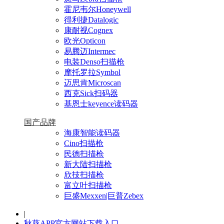
霍尼韦尔Honeywell
得利捷Datalogic
康耐视Cognex
欧光Opticon
易腾迈Intermec
电装Denso扫描枪
摩托罗拉Symbol
迈思肯Microscan
西克Sick扫码器
基恩士keyence读码器
国产品牌
海康智能读码器
Cino扫描枪
民德扫描枪
新大陆扫描枪
欣技扫描枪
富立叶扫描枪
巨盛Mexxen|巨普Zebex
|
秋葵APP官方网站下载入口