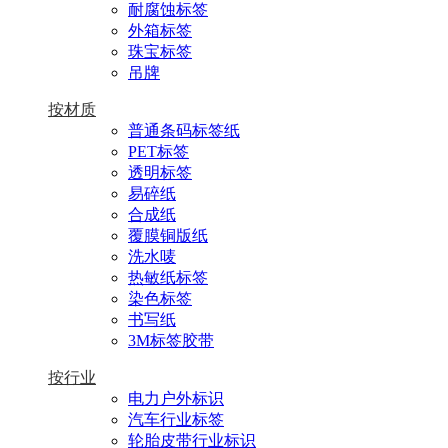
耐腐蚀标签
外箱标签
珠宝标签
吊牌
按材质
普通条码标签纸
PET标签
透明标签
易碎纸
合成纸
覆膜铜版纸
洗水唛
热敏纸标签
染色标签
书写纸
3M标签胶带
按行业
电力户外标识
汽车行业标签
轮胎皮带行业标识