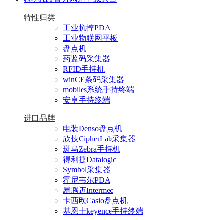
特性归类
工业抗摔PDA
工业物联网平板
盘点机
药监码采集器
RFID手持机
winCE条码采集器
mobiles系统手持终端
安卓手持终端
进口品牌
电装Denso盘点机
欣技CipherLab采集器
斑马Zebra手持机
得利捷Datalogic
Symbol采集器
霍尼韦尔PDA
易腾迈Intermec
卡西欧Casio盘点机
基恩士keyence手持终端