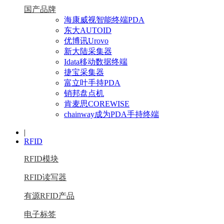
国产品牌
海康威视智能终端PDA
东大AUTOID
优博讯Urovo
新大陆采集器
Idata移动数据终端
捷宝采集器
富立叶手持PDA
销邦盘点机
肯麦思COREWISE
chainway成为PDA手持终端
|
RFID
RFID模块
RFID读写器
有源RFID产品
电子标签