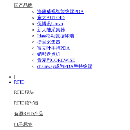
国产品牌
海康威视智能终端PDA
东大AUTOID
优博讯Urovo
新大陆采集器
Idata移动数据终端
捷宝采集器
富立叶手持PDA
销邦盘点机
肯麦思COREWISE
chainway成为PDA手持终端
|
RFID
RFID模块
RFID读写器
有源RFID产品
电子标签