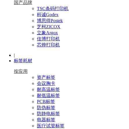
国产品牌
TSC条码打印机
科诚Godex
博思得Postek
芝柯ZICOX
立象Argox
佳博打印机
芯烨打印机
|
标签耗材
按应用
资产标签
会议胸卡
耐高温标签
耐低温标签
PCB标签
防伪标签
防静电标签
电器标签
医疗试管标签