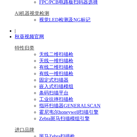
FPC/PCB电路板扫码器选择
AI机器视觉检测
视觉LED检测及NG标记
|
秋葵视频官网
特性归类
无线二维扫描枪
无线一维扫描枪
有线二维扫描枪
有线一维扫描枪
固定式扫描器
嵌入式扫描模组
条码扫描平台
工业抗摔扫描枪
指环扫描器GENERALSCAN
霍尼韦尔honeywell扫描引擎
Zebra斑马扫描模组引擎
进口品牌
斑马Zebra扫描枪