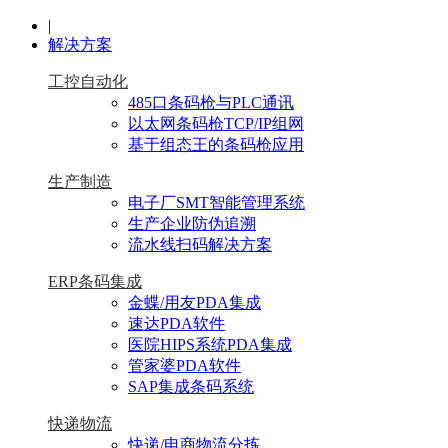
|
解决方案
工控自动化
485口条码枪与PLC通讯
以太网条码枪TCP/IP组网
基于组态王的条码枪应用
生产制造
电子厂SMT智能管理系统
生产企业防伪追溯
流水线扫码解决方案
ERP条码集成
金蝶/用友PDA集成
速达PDA软件
医院HIPS系统PDA集成
管家婆PDA软件
SAP集成条码系统
快递物流
快递/电商物流分拣