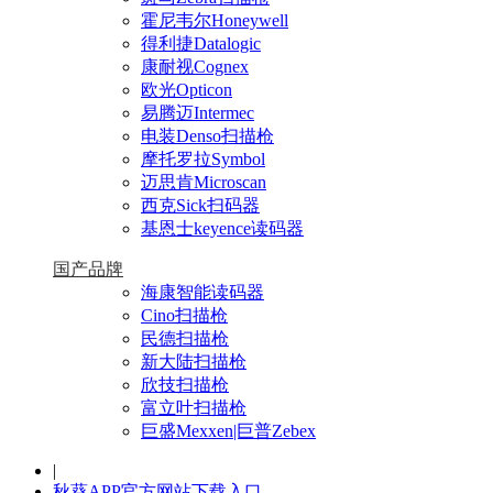
霍尼韦尔Honeywell
得利捷Datalogic
康耐视Cognex
欧光Opticon
易腾迈Intermec
电装Denso扫描枪
摩托罗拉Symbol
迈思肯Microscan
西克Sick扫码器
基恩士keyence读码器
国产品牌
海康智能读码器
Cino扫描枪
民德扫描枪
新大陆扫描枪
欣技扫描枪
富立叶扫描枪
巨盛Mexxen|巨普Zebex
|
秋葵APP官方网站下载入口