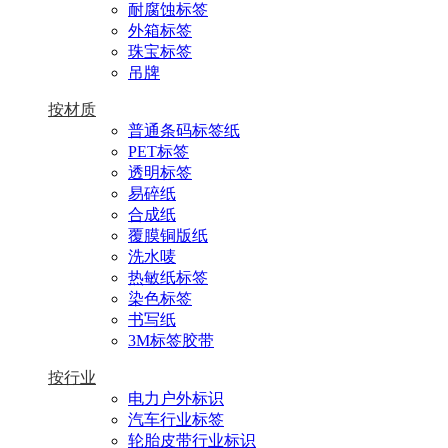
耐腐蚀标签
外箱标签
珠宝标签
吊牌
按材质
普通条码标签纸
PET标签
透明标签
易碎纸
合成纸
覆膜铜版纸
洗水唛
热敏纸标签
染色标签
书写纸
3M标签胶带
按行业
电力户外标识
汽车行业标签
轮胎皮带行业标识