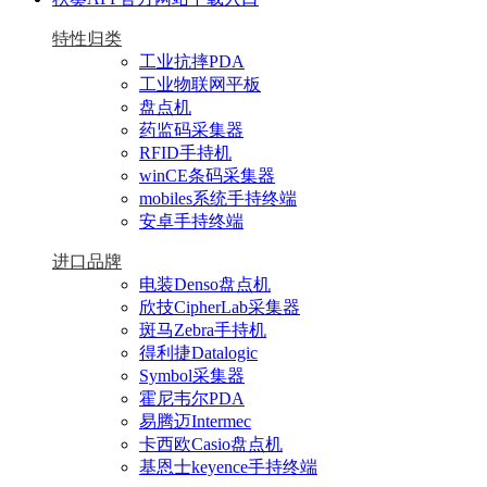
特性归类
工业抗摔PDA
工业物联网平板
盘点机
药监码采集器
RFID手持机
winCE条码采集器
mobiles系统手持终端
安卓手持终端
进口品牌
电装Denso盘点机
欣技CipherLab采集器
斑马Zebra手持机
得利捷Datalogic
Symbol采集器
霍尼韦尔PDA
易腾迈Intermec
卡西欧Casio盘点机
基恩士keyence手持终端