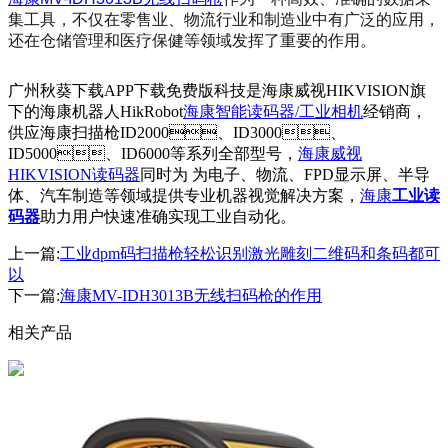
集工具，不仅在零售业、物流行业和制造业中有广泛的应用，
还在仓储管理和医疗保健等领域发挥了重要的作用。
广州秋葵下载APP下载免费版科技是海康威视HIKVISION旗
下的海康机器人HikRobot
海康智能读码器/工业相机
经销商，
供应海康扫描枪ID2000、ID3000、
ID5000、ID6000等系列全部型号，
海康威视
HIKVISION读码器
同时为 为电子、物流、FPD显示屏、半导
体、汽车制造等领域提供专业机器视觉解决方案，
海康
工业读
码器
助力用户快速准确实现工业自动化。
上一篇:
工业dpm码扫描枪轻松识别激光雕刻二维码和条码都可
以
下一篇:
海康MV-IDH3013B无线扫码枪的作用
相关产品