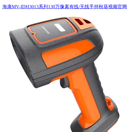
海康MV-IDH3013系列130万像素有线/无线手持秋葵视频官网