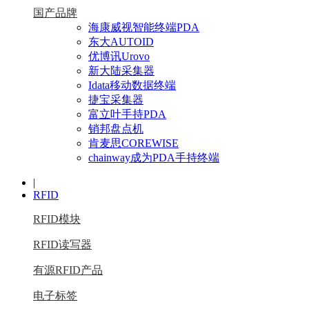
国产品牌
海康威视智能终端PDA
东大AUTOID
优博讯Urovo
新大陆采集器
Idata移动数据终端
捷宝采集器
富立叶手持PDA
销邦盘点机
肯麦思COREWISE
chainway成为PDA手持终端
|
RFID
RFID模块
RFID读写器
有源RFID产品
电子标签