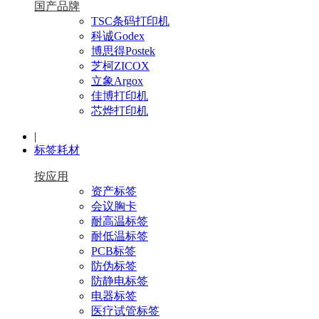
国产品牌
TSC条码打印机
科诚Godex
博思得Postek
芝柯ZICOX
立象Argox
佳博打印机
芯烨打印机
|
标签耗材
按应用
资产标签
会议胸卡
耐高温标签
耐低温标签
PCB标签
防伪标签
防静电标签
电器标签
医疗试管标签