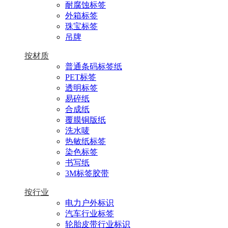
耐腐蚀标签
外箱标签
珠宝标签
吊牌
按材质
普通条码标签纸
PET标签
透明标签
易碎纸
合成纸
覆膜铜版纸
洗水唛
热敏纸标签
染色标签
书写纸
3M标签胶带
按行业
电力户外标识
汽车行业标签
轮胎皮带行业标识