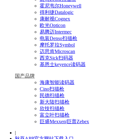
霍尼韦尔Honeywell
得利捷Datalogic
康耐视Cognex
欧光Opticon
易腾迈Intermec
电装Denso扫描枪
摩托罗拉Symbol
迈思肯Microscan
西克Sick扫码器
基恩士keyence读码器
国产品牌
海康智能读码器
Cino扫描枪
民德扫描枪
新大陆扫描枪
欣技扫描枪
富立叶扫描枪
巨盛Mexxen|巨普Zebex
|
秋葵APP官方网站下载入口