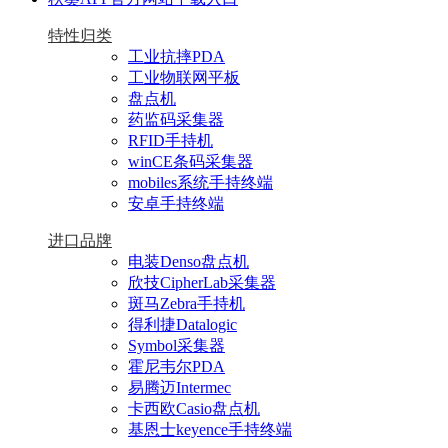
特性归类
工业抗摔PDA
工业物联网平板
盘点机
药监码采集器
RFID手持机
winCE条码采集器
mobiles系统手持终端
安卓手持终端
进口品牌
电装Denso盘点机
欣技CipherLab采集器
斑马Zebra手持机
得利捷Datalogic
Symbol采集器
霍尼韦尔PDA
易腾迈Intermec
卡西欧Casio盘点机
基恩士keyence手持终端