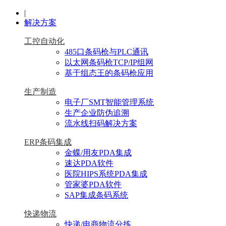
|
解决方案
工控自动化
485口条码枪与PLC通讯
以太网条码枪TCP/IP组网
基于组态王的条码枪应用
生产制造
电子厂SMT智能管理系统
生产企业防伪追溯
流水线扫码解决方案
ERP条码集成
金蝶/用友PDA集成
速达PDA软件
医院HIPS系统PDA集成
管家婆PDA软件
SAP集成条码系统
快递物流
快递/电商物流分拣