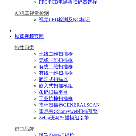
FPC/PCB电路板扫码器选择
AI机器视觉检测
视觉LED检测及NG标记
|
秋葵视频官网
特性归类
无线二维扫描枪
无线一维扫描枪
有线二维扫描枪
有线一维扫描枪
固定式扫描器
嵌入式扫描模组
条码扫描平台
工业抗摔扫描枪
指环扫描器GENERALSCAN
霍尼韦尔honeywell扫描引擎
Zebra斑马扫描模组引擎
进口品牌
斑马Zebra扫描枪