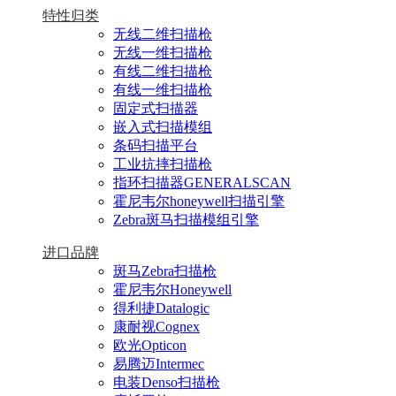
特性归类
无线二维扫描枪
无线一维扫描枪
有线二维扫描枪
有线一维扫描枪
固定式扫描器
嵌入式扫描模组
条码扫描平台
工业抗摔扫描枪
指环扫描器GENERALSCAN
霍尼韦尔honeywell扫描引擎
Zebra斑马扫描模组引擎
进口品牌
斑马Zebra扫描枪
霍尼韦尔Honeywell
得利捷Datalogic
康耐视Cognex
欧光Opticon
易腾迈Intermec
电装Denso扫描枪