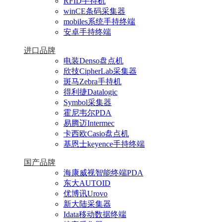
RFID手持机
winCE条码采集器
mobiles系统手持终端
安卓手持终端
进口品牌
电装Denso盘点机
欣技CipherLab采集器
斑马Zebra手持机
得利捷Datalogic
Symbol采集器
霍尼韦尔PDA
易腾迈Intermec
卡西欧Casio盘点机
基恩士keyence手持终端
国产品牌
海康威视智能终端PDA
东大AUTOID
优博讯Urovo
新大陆采集器
Idata移动数据终端