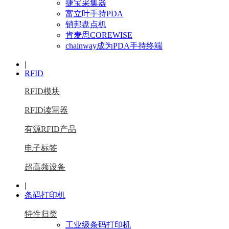
捷宝采集器
富立叶手持PDA
销邦盘点机
肯麦思COREWISE
chainway成为PDA手持终端
|
RFID
RFID模块
RFID读写器
有源RFID产品
电子标签
超高频设备
|
条码打印机
特性归类
工业级条码打印机