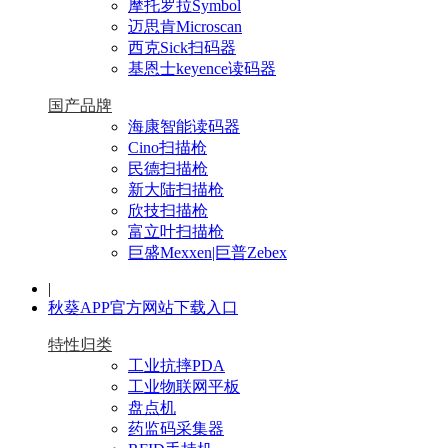
摩托罗拉Symbol
迈思肯Microscan
西克Sick扫码器
基恩士keyence读码器
国产品牌
海康智能读码器
Cino扫描枪
民德扫描枪
新大陆扫描枪
欣技扫描枪
富立叶扫描枪
巨盛Mexxen|巨普Zebex
|
秋葵APP官方网站下载入口
特性归类
工业抗摔PDA
工业物联网平板
盘点机
药监码采集器