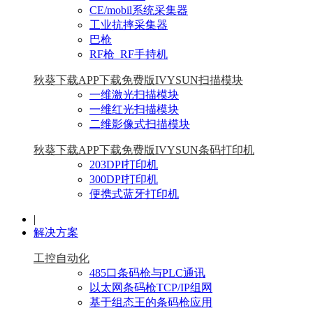
CE/mobil系统采集器
工业抗摔采集器
巴枪
RF枪_RF手持机
秋葵下载APP下载免费版IVYSUN扫描模块
一维激光扫描模块
一维红光扫描模块
二维影像式扫描模块
秋葵下载APP下载免费版IVYSUN条码打印机
203DPI打印机
300DPI打印机
便携式蓝牙打印机
|
解决方案
工控自动化
485口条码枪与PLC通讯
以太网条码枪TCP/IP组网
基于组态王的条码枪应用