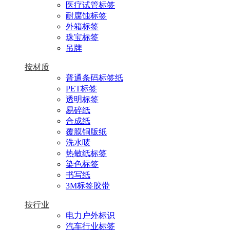
医疗试管标签
耐腐蚀标签
外箱标签
珠宝标签
吊牌
按材质
普通条码标签纸
PET标签
透明标签
易碎纸
合成纸
覆膜铜版纸
洗水唛
热敏纸标签
染色标签
书写纸
3M标签胶带
按行业
电力户外标识
汽车行业标签