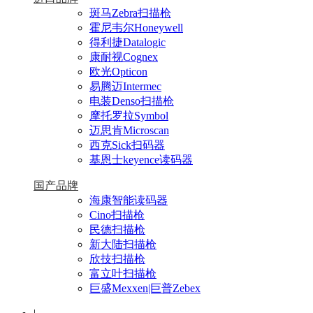
斑马Zebra扫描枪
霍尼韦尔Honeywell
得利捷Datalogic
康耐视Cognex
欧光Opticon
易腾迈Intermec
电装Denso扫描枪
摩托罗拉Symbol
迈思肯Microscan
西克Sick扫码器
基恩士keyence读码器
国产品牌
海康智能读码器
Cino扫描枪
民德扫描枪
新大陆扫描枪
欣技扫描枪
富立叶扫描枪
巨盛Mexxen|巨普Zebex