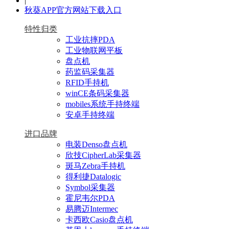
|
秋葵APP官方网站下载入口
特性归类
工业抗摔PDA
工业物联网平板
盘点机
药监码采集器
RFID手持机
winCE条码采集器
mobiles系统手持终端
安卓手持终端
进口品牌
电装Denso盘点机
欣技CipherLab采集器
斑马Zebra手持机
得利捷Datalogic
Symbol采集器
霍尼韦尔PDA
易腾迈Intermec
卡西欧Casio盘点机