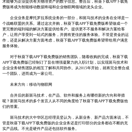
术能够为企业提供有关物理资产的数字信息。整合后，秋葵下载APP下载免
费版将成为智能移动数据终端和企业物联网领域的龙头企业。
企业业务是摩托罗拉系统业务的一部分，和斑马技术的业务在全球是一
个战略联盟的关系。通过这次并购，秋葵下载APP下载免费版希望做成一个
更完整的端到端的解决方案提供给客户。提供更不不服务和解决方案给客
户，让用户享受到一站式的服务，并拥有更佳的服务体验。不管是资金的运
作，还是从解决方案方面考虑，秋葵下载APP下载免费版希望带给用户满意
服务体验。
对于秋葵下载APP下载免费版的销售团队，随着收购的完成，秋葵下载
APP下载免费版已经制订了旨在增强凝聚力的入职计划，以实现斑马技术和
企业业务销售团队的相互了解和共同协作。从2015年开始，就将完全整合成
一个团队，进而成为一家公司。
未来方向：移动与物联网
合并后的新斑马技术，在产品、软件和服务上有哪些新的方向和举措
呢？新斑马技术的多个发言人从不同的角度给了秋葵下载APP下载免费版他
们的答案。
斑马技术的大中华区总经理吴坚认为，从新业务、新产品方面来说，不
管是秋葵下载APP下载免费版的企业业务还是打印部分的业务都在不断的充
实产品线。不光是硬件产品还包括软件服务。