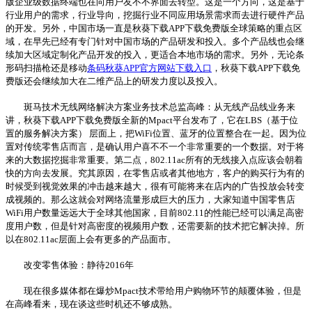
版企业级数据终端也在向用户友不不界面去转型。这是一个方向，这是基于
行业用户的需求，行业导向，挖掘行业不同应用场景需求而去进行硬件产品
的开发。另外，中国市场一直是秋葵下载APP下载免费版全球策略的重点区
域，在早先已经有专门针对中国市场的产品研发和投入。多个产品线也会继
续加大区域定制化产品开发的投入，更适合本地市场的需求。另外，无论条
形码扫描枪还是移动
条码秋葵APP官方网站下载入口
，秋葵下载APP下载免
费版还会继续加大在二维产品上的研发力度以及投入。
斑马技术无线网络解决方案业务技术总监高峰：从无线产品线业务来
讲，秋葵下载APP下载免费版全新的Mpact平台发布了，它在LBS（基于位
置的服务解决方案） 层面上，把WiFi位置、蓝牙的位置整合在一起。因为位
置对传统零售店而言，是确认用户喜不不一个非常重要的一个数据。对于将
来的大数据挖掘非常重要。第二点，802.11ac所有的无线接入点应该会朝着
快的方向去发展。究其原因，在零售店或者其他地方，客户的购买行为有的
时候受到视觉效果的冲击越来越大，很有可能将来在店内的广告投放会转变
成视频的。那么这就会对网络流量形成巨大的压力，大家知道中国零售店
WiFi用户数量远远大于全球其他国家，目前802.11的性能已经可以满足高密
度用户数，但是针对高密度的视频用户数，还需要新的技术把它解决掉。所
以在802.11ac层面上会有更多的产品面市。
改变零售体验：静待2016年
现在很多媒体都在爆炒Mpact技术带给用户购物环节的颠覆体验，但是
在高峰看来，现在谈这些时机还不够成熟。