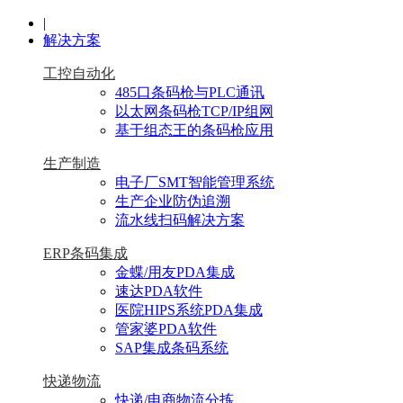
|
解决方案
工控自动化
485口条码枪与PLC通讯
以太网条码枪TCP/IP组网
基于组态王的条码枪应用
生产制造
电子厂SMT智能管理系统
生产企业防伪追溯
流水线扫码解决方案
ERP条码集成
金蝶/用友PDA集成
速达PDA软件
医院HIPS系统PDA集成
管家婆PDA软件
SAP集成条码系统
快递物流
快递/电商物流分拣