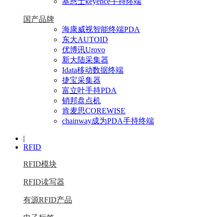
基恩士keyence手持终端
国产品牌
海康威视智能终端PDA
东大AUTOID
优博讯Urovo
新大陆采集器
Idata移动数据终端
捷宝采集器
富立叶手持PDA
销邦盘点机
肯麦思COREWISE
chainway成为PDA手持终端
|
RFID
RFID模块
RFID读写器
有源RFID产品