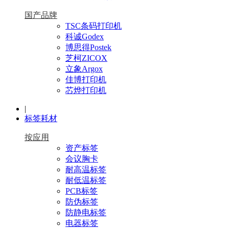
国产品牌
TSC条码打印机
科诚Godex
博思得Postek
芝柯ZICOX
立象Argox
佳博打印机
芯烨打印机
|
标签耗材
按应用
资产标签
会议胸卡
耐高温标签
耐低温标签
PCB标签
防伪标签
防静电标签
电器标签