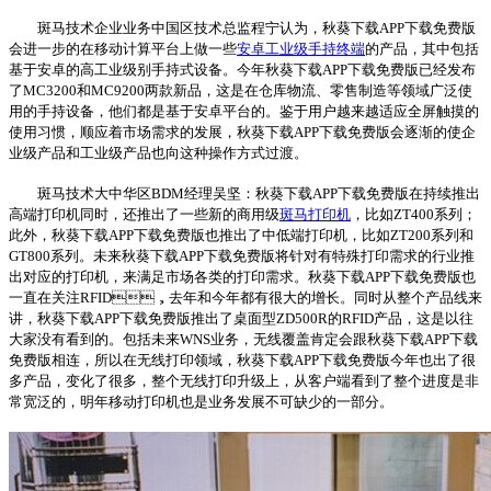
斑马技术企业业务中国区技术总监程宁认为，秋葵下载APP下载免费版
会进一步的在移动计算平台上做一些
安卓工业级手持终端
的产品，其中包括
基于安卓的高工业级别手持式设备。今年秋葵下载APP下载免费版已经发布
了MC3200和MC9200两款新品，这是在仓库物流、零售制造等领域广泛使
用的手持设备，他们都是基于安卓平台的。鉴于用户越来越适应全屏触摸的
使用习惯，顺应着市场需求的发展，秋葵下载APP下载免费版会逐渐的使企
业级产品和工业级产品也向这种操作方式过渡。
斑马技术大中华区BDM经理吴坚：秋葵下载APP下载免费版在持续推出
高端打印机同时，还推出了一些新的商用级
斑马打印机
，比如ZT400系列；
此外，秋葵下载APP下载免费版也推出了中低端打印机，比如ZT200系列和
GT800系列。未来秋葵下载APP下载免费版将针对有特殊打印需求的行业推
出对应的打印机，来满足市场各类的打印需求。秋葵下载APP下载免费版也
一直在关注RFID，去年和今年都有很大的增长。同时从整个产品线来
讲，秋葵下载APP下载免费版推出了桌面型ZD500R的RFID产品，这是以往
大家没有看到的。包括未来WNS业务，无线覆盖肯定会跟秋葵下载APP下载
免费版相连，所以在无线打印领域，秋葵下载APP下载免费版今年也出了很
多产品，变化了很多，整个无线打印升级上，从客户端看到了整个进度是非
常宽泛的，明年移动打印机也是业务发展不可缺少的一部分。