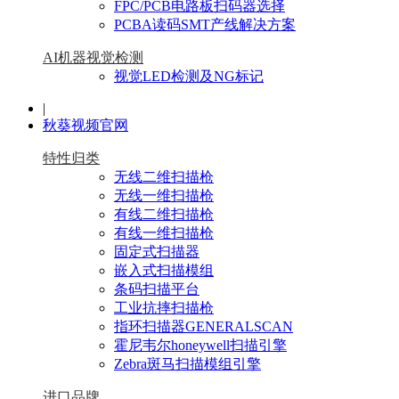
FPC/PCB电路板扫码器选择
PCBA读码SMT产线解决方案
AI机器视觉检测
视觉LED检测及NG标记
|
秋葵视频官网
特性归类
无线二维扫描枪
无线一维扫描枪
有线二维扫描枪
有线一维扫描枪
固定式扫描器
嵌入式扫描模组
条码扫描平台
工业抗摔扫描枪
指环扫描器GENERALSCAN
霍尼韦尔honeywell扫描引擎
Zebra斑马扫描模组引擎
进口品牌