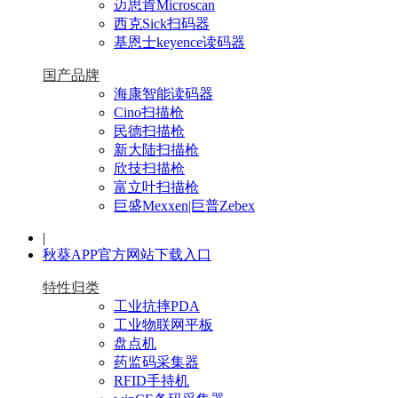
迈思肯Microscan
西克Sick扫码器
基恩士keyence读码器
国产品牌
海康智能读码器
Cino扫描枪
民德扫描枪
新大陆扫描枪
欣技扫描枪
富立叶扫描枪
巨盛Mexxen|巨普Zebex
|
秋葵APP官方网站下载入口
特性归类
工业抗摔PDA
工业物联网平板
盘点机
药监码采集器
RFID手持机