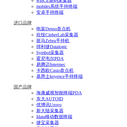
winCE条码采集器
mobiles系统手持终端
安卓手持终端
进口品牌
电装Denso盘点机
欣技CipherLab采集器
斑马Zebra手持机
得利捷Datalogic
Symbol采集器
霍尼韦尔PDA
易腾迈Intermec
卡西欧Casio盘点机
基恩士keyence手持终端
国产品牌
海康威视智能终端PDA
东大AUTOID
优博讯Urovo
新大陆采集器
Idata移动数据终端
捷宝采集器