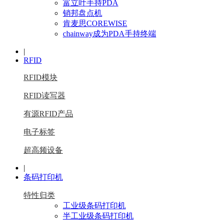
富立叶手持PDA
销邦盘点机
肯麦思COREWISE
chainway成为PDA手持终端
|
RFID
RFID模块
RFID读写器
有源RFID产品
电子标签
超高频设备
|
条码打印机
特性归类
工业级条码打印机
半工业级条码打印机