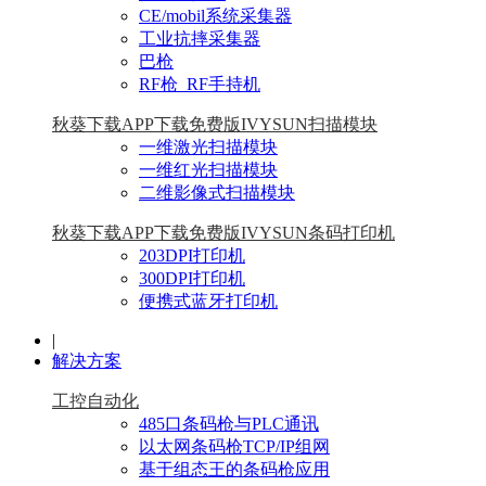
CE/mobil系统采集器
工业抗摔采集器
巴枪
RF枪_RF手持机
秋葵下载APP下载免费版IVYSUN扫描模块
一维激光扫描模块
一维红光扫描模块
二维影像式扫描模块
秋葵下载APP下载免费版IVYSUN条码打印机
203DPI打印机
300DPI打印机
便携式蓝牙打印机
|
解决方案
工控自动化
485口条码枪与PLC通讯
以太网条码枪TCP/IP组网
基于组态王的条码枪应用