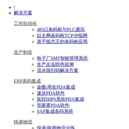
|
解决方案
工控自动化
485口条码枪与PLC通讯
以太网条码枪TCP/IP组网
基于组态王的条码枪应用
生产制造
电子厂SMT智能管理系统
生产企业防伪追溯
流水线扫码解决方案
ERP条码集成
金蝶/用友PDA集成
速达PDA软件
医院HIPS系统PDA集成
管家婆PDA软件
SAP集成条码系统
快递物流
快递/电商物流分拣