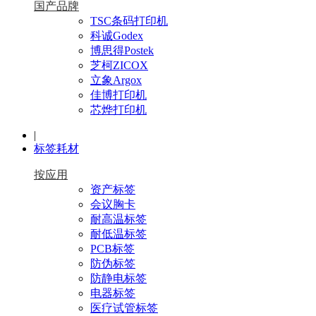
国产品牌
TSC条码打印机
科诚Godex
博思得Postek
芝柯ZICOX
立象Argox
佳博打印机
芯烨打印机
|
标签耗材
按应用
资产标签
会议胸卡
耐高温标签
耐低温标签
PCB标签
防伪标签
防静电标签
电器标签
医疗试管标签