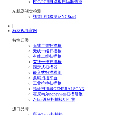
FPC/PCB电路板扫码器选择
AI机器视觉检测
视觉LED检测及NG标记
|
秋葵视频官网
特性归类
无线二维扫描枪
无线一维扫描枪
有线二维扫描枪
有线一维扫描枪
固定式扫描器
嵌入式扫描模组
条码扫描平台
工业抗摔扫描枪
指环扫描器GENERALSCAN
霍尼韦尔honeywell扫描引擎
Zebra斑马扫描模组引擎
进口品牌
斑马Zebra扫描枪