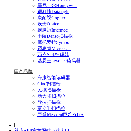
霍尼韦尔Honeywell
得利捷Datalogic
康耐视Cognex
欧光Opticon
易腾迈Intermec
电装Denso扫描枪
摩托罗拉Symbol
迈思肯Microscan
西克Sick扫码器
基恩士keyence读码器
国产品牌
海康智能读码器
Cino扫描枪
民德扫描枪
新大陆扫描枪
欣技扫描枪
富立叶扫描枪
巨盛Mexxen|巨普Zebex
|
秋葵APP官方网站下载入口