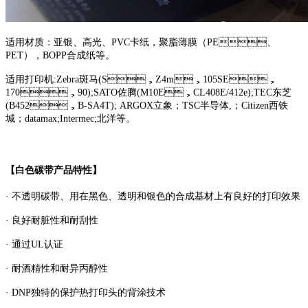
适用材质：亚银、高光、PVC卡纸，聚脂薄膜（PE、
PET），BOPP合成纸等。
适用打印机:Zebra斑马(S，Z4m，105SE，
170，90);SATO佐腾(M10E，CL408E/412e);TEC东芝
(B452，B-SA4T); ARGOX立象；TSC半导体,；Citizen西铁
城；datamax;Intermec;北洋等。
【白色碳带产品特性】
· 不透明碳带、用在黑色、透明和银色的合成基材上有良好的打印效果
· 良好耐脏性和耐刮性
· 通过UL认证
· 耐酒精性和耐异丙醇性
· DNP独特的保护热打印头的背涂技术