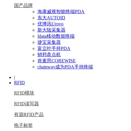
国产品牌
海康威视智能终端PDA
东大AUTOID
优博讯Urovo
新大陆采集器
Idata移动数据终端
捷宝采集器
富立叶手持PDA
销邦盘点机
肯麦思COREWISE
chainway成为PDA手持终端
|
RFID
RFID模块
RFID读写器
有源RFID产品
电子标签