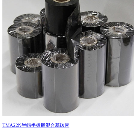
TMA22N半蜡半树脂混合基碳带