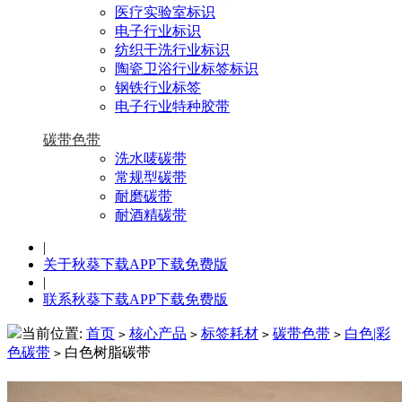
医疗实验室标识
电子行业标识
纺织干洗行业标识
陶瓷卫浴行业标签标识
钢铁行业标签
电子行业特种胶带
碳带色带
洗水唛碳带
常规型碳带
耐磨碳带
耐酒精碳带
|
关于秋葵下载APP下载免费版
|
联系秋葵下载APP下载免费版
当前位置:
首页
核心产品
标签耗材
碳带色带
白色|彩
>
>
>
>
色碳带
白色树脂碳带
>