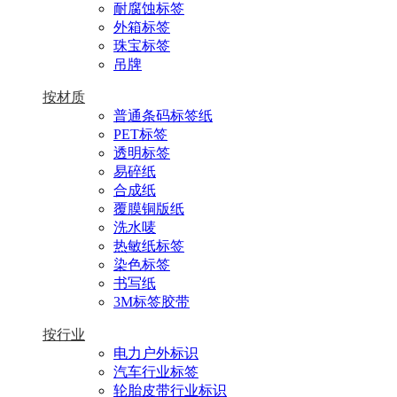
耐腐蚀标签
外箱标签
珠宝标签
吊牌
按材质
普通条码标签纸
PET标签
透明标签
易碎纸
合成纸
覆膜铜版纸
洗水唛
热敏纸标签
染色标签
书写纸
3M标签胶带
按行业
电力户外标识
汽车行业标签
轮胎皮带行业标识