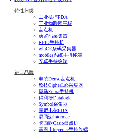
特性归类
工业抗摔PDA
工业物联网平板
盘点机
药监码采集器
RFID手持机
winCE条码采集器
mobiles系统手持终端
安卓手持终端
进口品牌
电装Denso盘点机
欣技CipherLab采集器
斑马Zebra手持机
得利捷Datalogic
Symbol采集器
霍尼韦尔PDA
易腾迈Intermec
卡西欧Casio盘点机
基恩士keyence手持终端