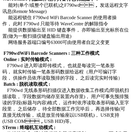
能对(单个/或整个已联机)之F790wd， 发送远程文字
讯息(Remote Message)
能远程锁住 F790wd WiFi Barcode Scanner 的使用者操
作， 此时 F790wd 只能等待 WaveCentre 的解除指令
能提供数据输出至 HID 键盘事件， 亦即输出至光标所在位
置(做为一般扫描仪键盘输出用途)
网络服务器端口编号63000可由使用者自定义变更
F790wdWiFi Barcode Scanners : 三种工作模式
Online : 实时传输模式 :
F790wd 进入即读即传模式， 也就是每读完一笔条形
码， 就实时传输一笔条形码数据给远程（用户可编订字
段， 供操作员依序读取预排的字段， 之后读完实时传输）
Batch : 脱机读取模式 :
F790wd 无线条形码扫描仪进入数据收集工作模式(即脱机扫
描读取， 字段数据均储存至装置内存里)， 用户可事先预排预
读的字段(标题与内容)格式， 运作时依序读取条形码输入至字
段里， 之后储存， 待全部数据工作完毕后， 再选择传输(可
直接无线传输， 或是放至传输座以USB联机)， USB支持
(USB COM，USB HID)等。
STerm : 终端机互动模式 :