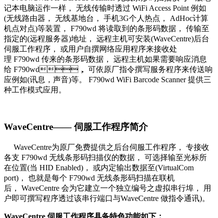
记本电脑运作一样， 无线传输时透过 WiFi Access Point 例如
(无线路由器， 无线基地台， 手机3G个人热点， AdHoc计算
机点对点)等装置， F790wd 将读取到的条形码数据， 传输至
指定的(远程服务器)地址， 远程主机可安装(WaveCentre)后台
伺服工作程序， 或用户自撰网络应用程序来接收处
理 F790wd 传来的条形码数据， 远程主机如果需要响应消息
给 F790wd， 可依原厂指令撰写服务程序来传送响
应例如(讯息，声音)等。 F790wd WiFi Barcode Scanner 提供三
种工作模式应用。
WaveCentre—— 伺服工作程序简介
WaveCentre为原厂免费提供之后台伺服工作程序， 专接收
各支 F790wd 无线条形码扫描仪的数据， 可选择输至光标所
在位置(当 HID Enabled)， 或内定输出数据至(VirtualCom
port)， 也就是每个 F790wd 无线条形码扫描在联机
后， WaveCentre 会为它建立一个独立编号之虚拟串行埠， 用
户即可撰写程序透过该串行端口与WaveCentre 做指令通讯)。
WaveCentre 伺服工作程序具备特色功能如下：