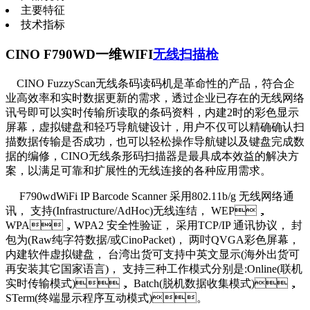
主要特征
技术指标
CINO F790WD一维WIFI
无线扫描枪
CINO FuzzyScan无线条码读码机是革命性的产品，符合企
业高效率和实时数据更新的需求，透过企业已存在的无线网络
讯号即可以实时传输所读取的条码资料，内建2时的彩色显示
屏幕，虚拟键盘和轻巧导航键设计，用户不仅可以精确确认扫
描数据传输是否成功，也可以轻松操作导航键以及键盘完成数
据的编修，CINO无线条形码扫描器是最具成本效益的解决方
案，以满足可靠和扩展性的无线连接的各种应用需求。
F790wdWiFi IP Barcode Scanner 采用802.11b/g 无线网络通
讯， 支持(Infrastructure/AdHoc)无线连结， WEP，
WPA，WPA2 安全性验证， 采用TCP/IP 通讯协议， 封
包为(Raw纯字符数据/或CinoPacket)， 两吋QVGA彩色屏幕，
内建软件虚拟键盘， 台湾出货可支持中英文显示(海外出货可
再安装其它国家语言)， 支持三种工作模式分别是:Online(联机
实时传输模式)， Batch(脱机数据收集模式)，
STerm(终端显示程序互动模式)。