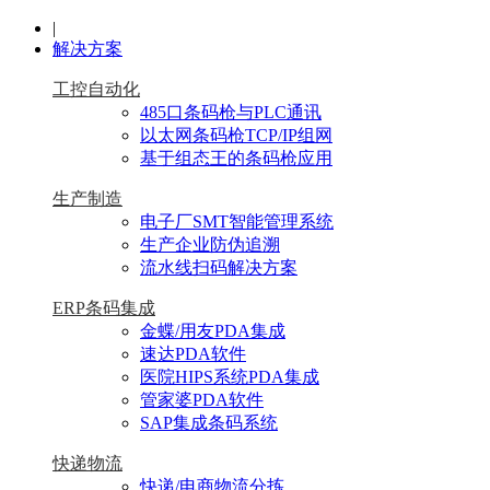
|
解决方案
工控自动化
485口条码枪与PLC通讯
以太网条码枪TCP/IP组网
基于组态王的条码枪应用
生产制造
电子厂SMT智能管理系统
生产企业防伪追溯
流水线扫码解决方案
ERP条码集成
金蝶/用友PDA集成
速达PDA软件
医院HIPS系统PDA集成
管家婆PDA软件
SAP集成条码系统
快递物流
快递/电商物流分拣