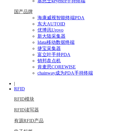
基恩士keyence手持终端
国产品牌
海康威视智能终端PDA
东大AUTOID
优博讯Urovo
新大陆采集器
Idata移动数据终端
捷宝采集器
富立叶手持PDA
销邦盘点机
肯麦思COREWISE
chainway成为PDA手持终端
|
RFID
RFID模块
RFID读写器
有源RFID产品