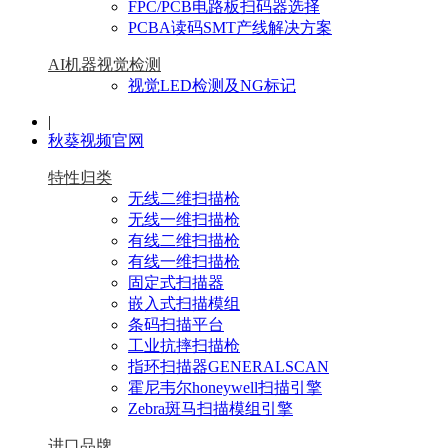
FPC/PCB电路板扫码器选择
PCBA读码SMT产线解决方案
AI机器视觉检测
视觉LED检测及NG标记
|
秋葵视频官网
特性归类
无线二维扫描枪
无线一维扫描枪
有线二维扫描枪
有线一维扫描枪
固定式扫描器
嵌入式扫描模组
条码扫描平台
工业抗摔扫描枪
指环扫描器GENERALSCAN
霍尼韦尔honeywell扫描引擎
Zebra斑马扫描模组引擎
进口品牌