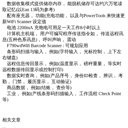
数据收集模式提供储存内存， 能脱机储存可达约六万笔读
取记忆(以Ean 13码为参考)
配有座充器， 功能(充电功能， 以及与PowerTools 来快速更
新WiFi Scanner 设定值
电池 2200mA 充饱电可用足一天工作8小时以上
计算机主机端， 用户可编写程序传送指令如， 传送远程讯
息(五种色系讯息)， 呼叫声响， 震动
F790wdWifi Barcode Scanner : 可规划应用
条形码扫描与输入， 例如(字符输入， 光标控制， 上下左
右键盘)
远程信息传回显示， 例如(温度显示， 磅秤重量， 等实时
远程数据传回显示或控制打印)
数据实时查询， 例如(产品序号， 身份ID检查， 辨识， 考
勤， 门禁， 履历显示， 互动验证)
商品数据， 例如(结账， 查价等)
工业， 例如(产线条形码扫描输入， 工作流程 Check Point
等)
相关文章