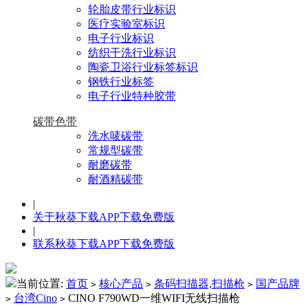
轮胎皮带行业标识
医疗实验室标识
电子行业标识
纺织干洗行业标识
陶瓷卫浴行业标签标识
钢铁行业标签
电子行业特种胶带
碳带色带
洗水唛碳带
常规型碳带
耐磨碳带
耐酒精碳带
|
关于秋葵下载APP下载免费版
|
联系秋葵下载APP下载免费版
当前位置:
首页
核心产品
条码扫描器,扫描枪
国产品牌
>
>
>
台湾Cino
CINO F790WD一维WIFI无线扫描枪
>
>