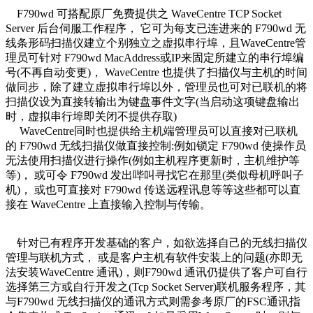
F790wd 可搭配原厂免费提供之 WaveCentre TCP Socket
Server 后台伺服工作程序， 它可为每支已连进来的 F790wd 无
线条形码扫描仪建立个别独立之虚拟串行埠，且WaveCentre管
理员可针对 F790wd MacAddress或IP来固定所建立的串行埠编
号(不再自动变更)， WaveCentre 也提供了扫描仪与主机的时间
做同步，除了建立虚拟串行埠以外，管理员也可对已联机的将
扫描仪设为直接转输出为键盘事件文字(当启动这项键盘输出
时，虚拟串行埠即关闭不提供存取)
WaveCentre同时也提供给主机端管理员可以直接对已联机
的 F790wd 无线扫描仪做直接控制:例如锁定 F790wd 使操作员
无法使用扫描仪进行操作(例如主机程序更新时，主机维护等
等)， 或可令 F790wd 发出哔叫寻找它在那里(类似母机呼叫子
机)， 或也可直接对 F790wd 传送远程讯息等等这些都可以直
接在 WaveCentre 上直接输入控制与传输。
针对已有程序开发基础的客户，如欲选择自己的无线扫描仪
管理与联机方式， 或是客户主机有软件安装上的问题(亦即无
法安装WaveCentre 通讯)，则F790wd 通讯仍提供了客户可自行
选择第三方或自行开发之(Tcp Socket Server)联机服务程序，其
与F790wd 无线扫描仪的通讯方式则需参考原厂的FSC通讯指