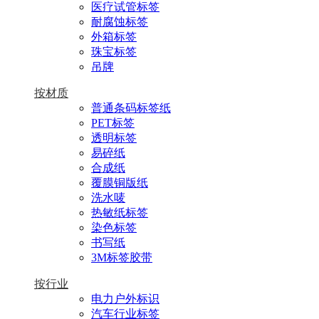
医疗试管标签
耐腐蚀标签
外箱标签
珠宝标签
吊牌
按材质
普通条码标签纸
PET标签
透明标签
易碎纸
合成纸
覆膜铜版纸
洗水唛
热敏纸标签
染色标签
书写纸
3M标签胶带
按行业
电力户外标识
汽车行业标签