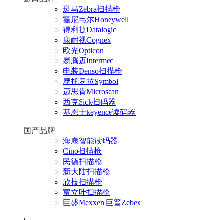
斑马Zebra扫描枪
霍尼韦尔Honeywell
得利捷Datalogic
康耐视Cognex
欧光Opticon
易腾迈Intermec
电装Denso扫描枪
摩托罗拉Symbol
迈思肯Microscan
西克Sick扫码器
基恩士keyence读码器
国产品牌
海康智能读码器
Cino扫描枪
民德扫描枪
新大陆扫描枪
欣技扫描枪
富立叶扫描枪
巨盛Mexxen|巨普Zebex