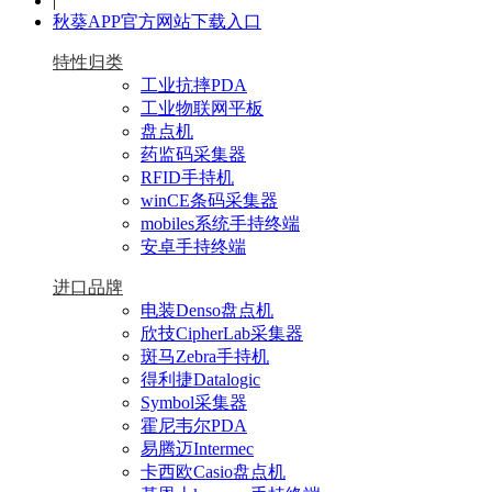
|
秋葵APP官方网站下载入口
特性归类
工业抗摔PDA
工业物联网平板
盘点机
药监码采集器
RFID手持机
winCE条码采集器
mobiles系统手持终端
安卓手持终端
进口品牌
电装Denso盘点机
欣技CipherLab采集器
斑马Zebra手持机
得利捷Datalogic
Symbol采集器
霍尼韦尔PDA
易腾迈Intermec
卡西欧Casio盘点机