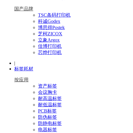
国产品牌
TSC条码打印机
科诚Godex
博思得Postek
芝柯ZICOX
立象Argox
佳博打印机
芯烨打印机
|
标签耗材
按应用
资产标签
会议胸卡
耐高温标签
耐低温标签
PCB标签
防伪标签
防静电标签
电器标签