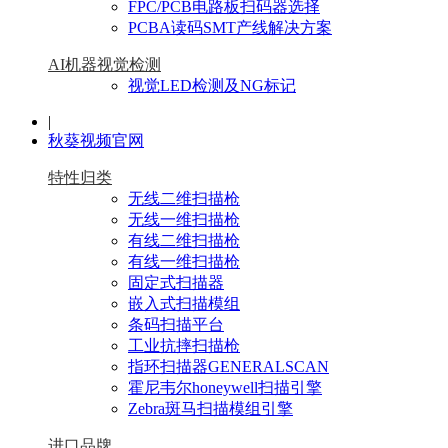
FPC/PCB电路板扫码器选择
PCBA读码SMT产线解决方案
AI机器视觉检测
视觉LED检测及NG标记
|
秋葵视频官网
特性归类
无线二维扫描枪
无线一维扫描枪
有线二维扫描枪
有线一维扫描枪
固定式扫描器
嵌入式扫描模组
条码扫描平台
工业抗摔扫描枪
指环扫描器GENERALSCAN
霍尼韦尔honeywell扫描引擎
Zebra斑马扫描模组引擎
进口品牌