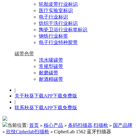
轮胎皮带行业标识
医疗实验室标识
电子行业标识
纺织干洗行业标识
陶瓷卫浴行业标签标识
钢铁行业标签
电子行业特种胶带
碳带色带
洗水唛碳带
常规型碳带
耐磨碳带
耐酒精碳带
|
关于秋葵下载APP下载免费版
|
联系秋葵下载APP下载免费版
当前位置:
首页
核心产品
条码扫描器,扫描枪
国产品牌
>
>
>
欣技Cipherlab扫描枪
CipherLab 1562 蓝牙扫描器
>
>