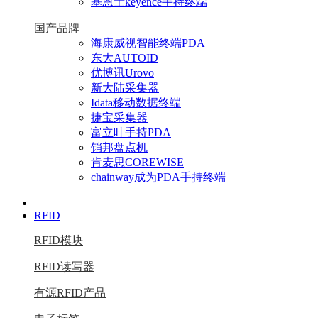
基恩士keyence手持终端
国产品牌
海康威视智能终端PDA
东大AUTOID
优博讯Urovo
新大陆采集器
Idata移动数据终端
捷宝采集器
富立叶手持PDA
销邦盘点机
肯麦思COREWISE
chainway成为PDA手持终端
|
RFID
RFID模块
RFID读写器
有源RFID产品