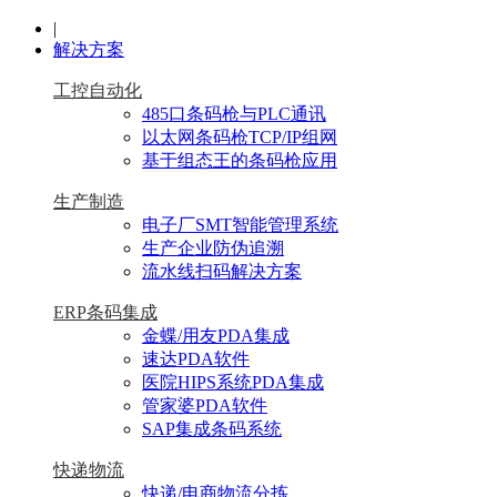
|
解决方案
工控自动化
485口条码枪与PLC通讯
以太网条码枪TCP/IP组网
基于组态王的条码枪应用
生产制造
电子厂SMT智能管理系统
生产企业防伪追溯
流水线扫码解决方案
ERP条码集成
金蝶/用友PDA集成
速达PDA软件
医院HIPS系统PDA集成
管家婆PDA软件
SAP集成条码系统
快递物流
快递/电商物流分拣