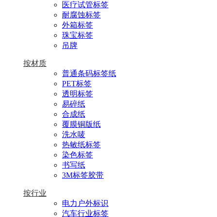
医疗试管标签
耐腐蚀标签
外箱标签
珠宝标签
吊牌
按材质
普通条码标签纸
PET标签
透明标签
易碎纸
合成纸
覆膜铜版纸
洗水唛
热敏纸标签
染色标签
书写纸
3M标签胶带
按行业
电力户外标识
汽车行业标签