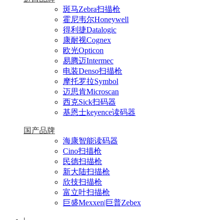
斑马Zebra扫描枪
霍尼韦尔Honeywell
得利捷Datalogic
康耐视Cognex
欧光Opticon
易腾迈Intermec
电装Denso扫描枪
摩托罗拉Symbol
迈思肯Microscan
西克Sick扫码器
基恩士keyence读码器
国产品牌
海康智能读码器
Cino扫描枪
民德扫描枪
新大陆扫描枪
欣技扫描枪
富立叶扫描枪
巨盛Mexxen|巨普Zebex