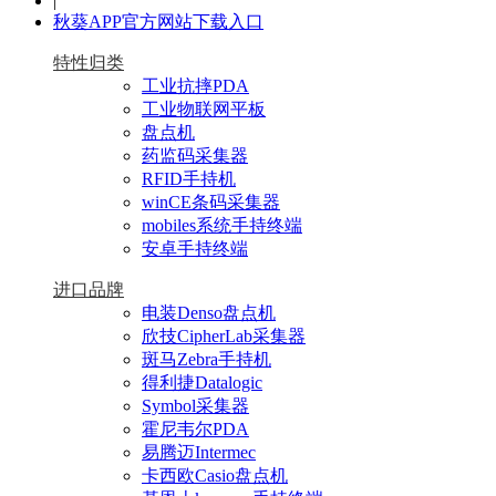
|
秋葵APP官方网站下载入口
特性归类
工业抗摔PDA
工业物联网平板
盘点机
药监码采集器
RFID手持机
winCE条码采集器
mobiles系统手持终端
安卓手持终端
进口品牌
电装Denso盘点机
欣技CipherLab采集器
斑马Zebra手持机
得利捷Datalogic
Symbol采集器
霍尼韦尔PDA
易腾迈Intermec
卡西欧Casio盘点机