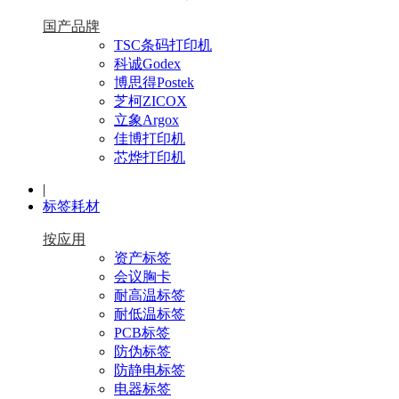
国产品牌
TSC条码打印机
科诚Godex
博思得Postek
芝柯ZICOX
立象Argox
佳博打印机
芯烨打印机
|
标签耗材
按应用
资产标签
会议胸卡
耐高温标签
耐低温标签
PCB标签
防伪标签
防静电标签
电器标签