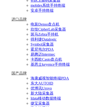
winCE条码采集器
mobiles系统手持终端
安卓手持终端
进口品牌
电装Denso盘点机
欣技CipherLab采集器
斑马Zebra手持机
得利捷Datalogic
Symbol采集器
霍尼韦尔PDA
易腾迈Intermec
卡西欧Casio盘点机
基恩士keyence手持终端
国产品牌
海康威视智能终端PDA
东大AUTOID
优博讯Urovo
新大陆采集器
Idata移动数据终端
捷宝采集器