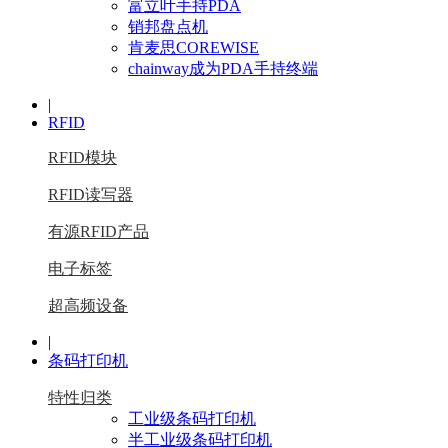
富立叶手持PDA
销邦盘点机
肯麦思COREWISE
chainway成为PDA手持终端
|
RFID
RFID模块
RFID读写器
有源RFID产品
电子标签
超高频设备
|
条码打印机
特性归类
工业级条码打印机
半工业级条码打印机