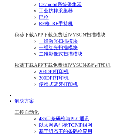
CE/mobil系统采集器
工业抗摔采集器
巴枪
RF枪_RF手持机
秋葵下载APP下载免费版IVYSUN扫描模块
一维激光扫描模块
一维红光扫描模块
二维影像式扫描模块
秋葵下载APP下载免费版IVYSUN条码打印机
203DPI打印机
300DPI打印机
便携式蓝牙打印机
|
解决方案
工控自动化
485口条码枪与PLC通讯
以太网条码枪TCP/IP组网
基于组态王的条码枪应用