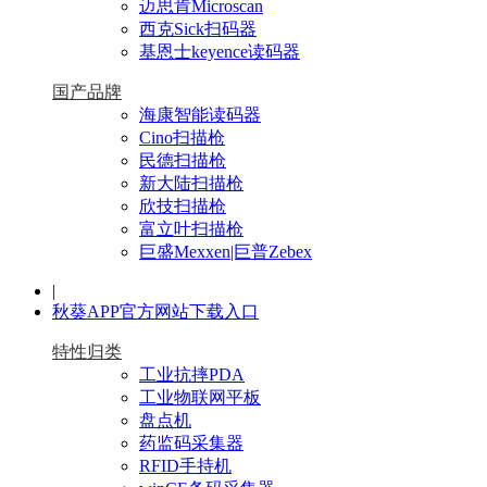
迈思肯Microscan
西克Sick扫码器
基恩士keyence读码器
国产品牌
海康智能读码器
Cino扫描枪
民德扫描枪
新大陆扫描枪
欣技扫描枪
富立叶扫描枪
巨盛Mexxen|巨普Zebex
|
秋葵APP官方网站下载入口
特性归类
工业抗摔PDA
工业物联网平板
盘点机
药监码采集器
RFID手持机