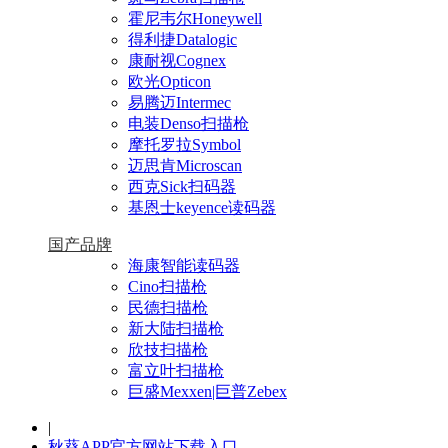
霍尼韦尔Honeywell
得利捷Datalogic
康耐视Cognex
欧光Opticon
易腾迈Intermec
电装Denso扫描枪
摩托罗拉Symbol
迈思肯Microscan
西克Sick扫码器
基恩士keyence读码器
国产品牌
海康智能读码器
Cino扫描枪
民德扫描枪
新大陆扫描枪
欣技扫描枪
富立叶扫描枪
巨盛Mexxen|巨普Zebex
|
秋葵APP官方网站下载入口