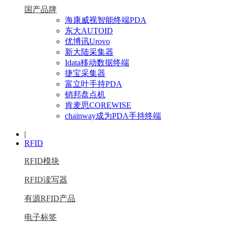
国产品牌
海康威视智能终端PDA
东大AUTOID
优博讯Urovo
新大陆采集器
Idata移动数据终端
捷宝采集器
富立叶手持PDA
销邦盘点机
肯麦思COREWISE
chainway成为PDA手持终端
|
RFID
RFID模块
RFID读写器
有源RFID产品
电子标签