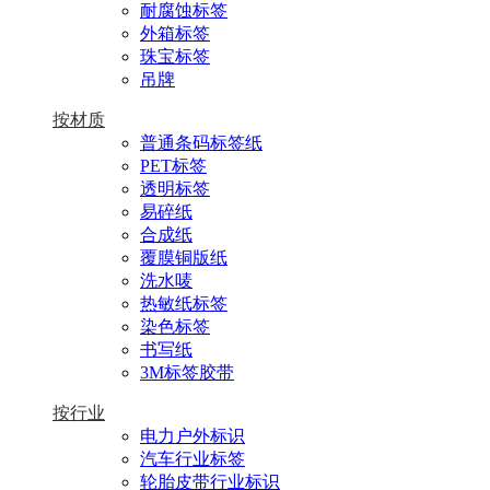
耐腐蚀标签
外箱标签
珠宝标签
吊牌
按材质
普通条码标签纸
PET标签
透明标签
易碎纸
合成纸
覆膜铜版纸
洗水唛
热敏纸标签
染色标签
书写纸
3M标签胶带
按行业
电力户外标识
汽车行业标签
轮胎皮带行业标识