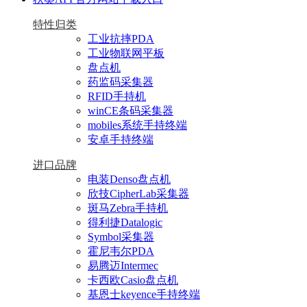
特性归类
工业抗摔PDA
工业物联网平板
盘点机
药监码采集器
RFID手持机
winCE条码采集器
mobiles系统手持终端
安卓手持终端
进口品牌
电装Denso盘点机
欣技CipherLab采集器
斑马Zebra手持机
得利捷Datalogic
Symbol采集器
霍尼韦尔PDA
易腾迈Intermec
卡西欧Casio盘点机
基恩士keyence手持终端