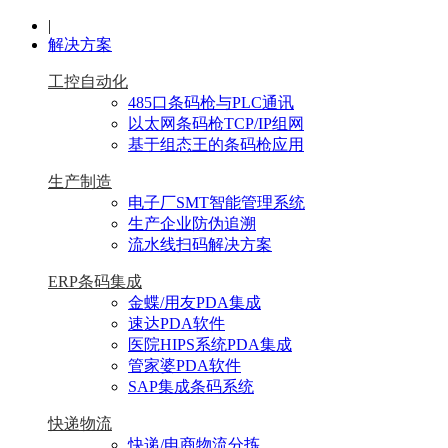
|
解决方案
工控自动化
485口条码枪与PLC通讯
以太网条码枪TCP/IP组网
基于组态王的条码枪应用
生产制造
电子厂SMT智能管理系统
生产企业防伪追溯
流水线扫码解决方案
ERP条码集成
金蝶/用友PDA集成
速达PDA软件
医院HIPS系统PDA集成
管家婆PDA软件
SAP集成条码系统
快递物流
快递/电商物流分拣