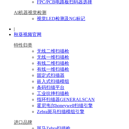
FPC/PCB电路板扫码器选择
AI机器视觉检测
视觉LED检测及NG标记
|
秋葵视频官网
特性归类
无线二维扫描枪
无线一维扫描枪
有线二维扫描枪
有线一维扫描枪
固定式扫描器
嵌入式扫描模组
条码扫描平台
工业抗摔扫描枪
指环扫描器GENERALSCAN
霍尼韦尔honeywell扫描引擎
Zebra斑马扫描模组引擎
进口品牌
斑马Zebra扫描枪