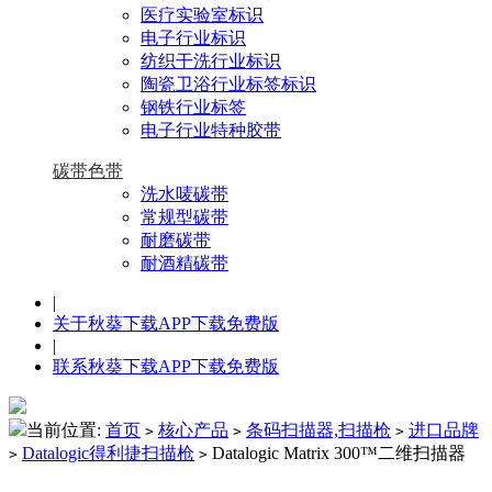
医疗实验室标识
电子行业标识
纺织干洗行业标识
陶瓷卫浴行业标签标识
钢铁行业标签
电子行业特种胶带
碳带色带
洗水唛碳带
常规型碳带
耐磨碳带
耐酒精碳带
|
关于秋葵下载APP下载免费版
|
联系秋葵下载APP下载免费版
当前位置:
首页
核心产品
条码扫描器,扫描枪
进口品牌
>
>
>
Datalogic得利捷扫描枪
Datalogic Matrix 300™二维扫描器
>
>