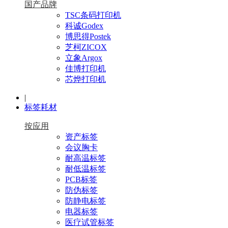
国产品牌
TSC条码打印机
科诚Godex
博思得Postek
芝柯ZICOX
立象Argox
佳博打印机
芯烨打印机
|
标签耗材
按应用
资产标签
会议胸卡
耐高温标签
耐低温标签
PCB标签
防伪标签
防静电标签
电器标签
医疗试管标签