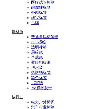
医疗试管标签
耐腐蚀标签
外箱标签
珠宝标签
吊牌
按材质
普通条码标签纸
PET标签
透明标签
易碎纸
合成纸
覆膜铜版纸
洗水唛
热敏纸标签
染色标签
书写纸
3M标签胶带
按行业
电力户外标识
汽车行业标签