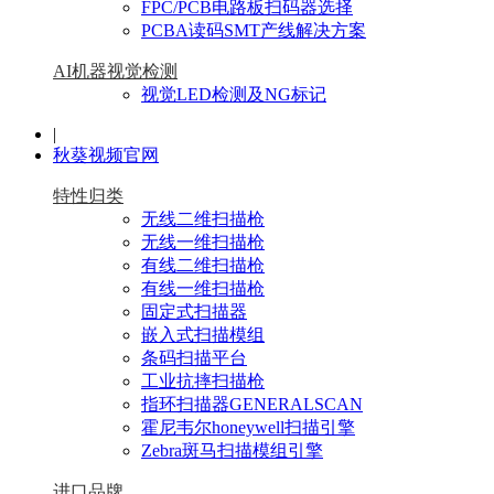
FPC/PCB电路板扫码器选择
PCBA读码SMT产线解决方案
AI机器视觉检测
视觉LED检测及NG标记
|
秋葵视频官网
特性归类
无线二维扫描枪
无线一维扫描枪
有线二维扫描枪
有线一维扫描枪
固定式扫描器
嵌入式扫描模组
条码扫描平台
工业抗摔扫描枪
指环扫描器GENERALSCAN
霍尼韦尔honeywell扫描引擎
Zebra斑马扫描模组引擎
进口品牌