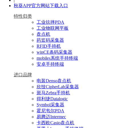
|
秋葵APP官方网站下载入口
特性归类
工业抗摔PDA
工业物联网平板
盘点机
药监码采集器
RFID手持机
winCE条码采集器
mobiles系统手持终端
安卓手持终端
进口品牌
电装Denso盘点机
欣技CipherLab采集器
斑马Zebra手持机
得利捷Datalogic
Symbol采集器
霍尼韦尔PDA
易腾迈Intermec
卡西欧Casio盘点机