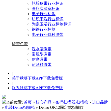
轮胎皮带行业标识
医疗实验室标识
电子行业标识
纺织干洗行业标识
陶瓷卫浴行业标签标识
钢铁行业标签
电子行业特种胶带
碳带色带
洗水唛碳带
常规型碳带
耐磨碳带
耐酒精碳带
|
关于秋葵下载APP下载免费版
|
联系秋葵下载APP下载免费版
当前位置:
首页
核心产品
条码扫描器,扫描枪
进口品牌
>
>
>
电装Denso扫描枪
Denso QK12固定式扫描仪
>
>