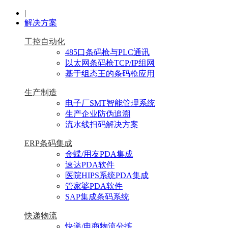
|
解决方案
工控自动化
485口条码枪与PLC通讯
以太网条码枪TCP/IP组网
基于组态王的条码枪应用
生产制造
电子厂SMT智能管理系统
生产企业防伪追溯
流水线扫码解决方案
ERP条码集成
金蝶/用友PDA集成
速达PDA软件
医院HIPS系统PDA集成
管家婆PDA软件
SAP集成条码系统
快递物流
快递/电商物流分拣