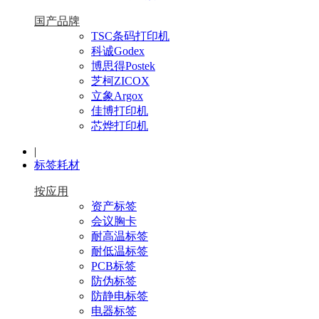
国产品牌
TSC条码打印机
科诚Godex
博思得Postek
芝柯ZICOX
立象Argox
佳博打印机
芯烨打印机
|
标签耗材
按应用
资产标签
会议胸卡
耐高温标签
耐低温标签
PCB标签
防伪标签
防静电标签
电器标签