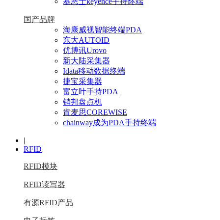
基恩士keyence手持终端
国产品牌
海康威视智能终端PDA
东大AUTOID
优博讯Urovo
新大陆采集器
Idata移动数据终端
捷宝采集器
富立叶手持PDA
销邦盘点机
肯麦思COREWISE
chainway成为PDA手持终端
|
RFID
RFID模块
RFID读写器
有源RFID产品