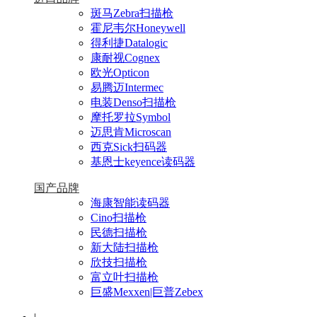
斑马Zebra扫描枪
霍尼韦尔Honeywell
得利捷Datalogic
康耐视Cognex
欧光Opticon
易腾迈Intermec
电装Denso扫描枪
摩托罗拉Symbol
迈思肯Microscan
西克Sick扫码器
基恩士keyence读码器
国产品牌
海康智能读码器
Cino扫描枪
民德扫描枪
新大陆扫描枪
欣技扫描枪
富立叶扫描枪
巨盛Mexxen|巨普Zebex