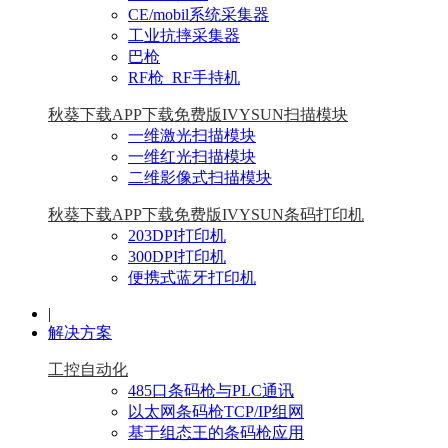
CE/mobil系统采集器
工业抗摔采集器
巴枪
RF枪_RF手持机
秋葵下载APP下载免费版IVYSUN扫描模块
一维激光扫描模块
一维红光扫描模块
二维影像式扫描模块
秋葵下载APP下载免费版IVYSUN条码打印机
203DPI打印机
300DPI打印机
便携式蓝牙打印机
|
解决方案
工控自动化
485口条码枪与PLC通讯
以太网条码枪TCP/IP组网
基于组态王的条码枪应用