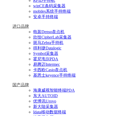
RFID手持机
winCE条码采集器
mobiles系统手持终端
安卓手持终端
进口品牌
电装Denso盘点机
欣技CipherLab采集器
斑马Zebra手持机
得利捷Datalogic
Symbol采集器
霍尼韦尔PDA
易腾迈Intermec
卡西欧Casio盘点机
基恩士keyence手持终端
国产品牌
海康威视智能终端PDA
东大AUTOID
优博讯Urovo
新大陆采集器
Idata移动数据终端