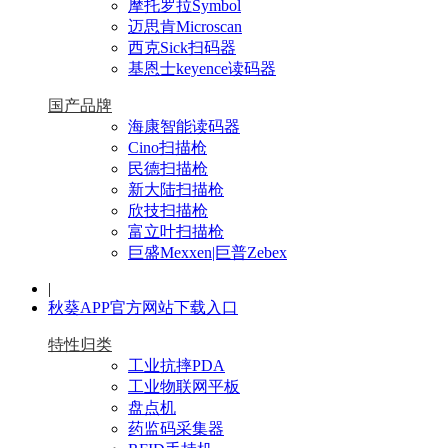
摩托罗拉Symbol
迈思肯Microscan
西克Sick扫码器
基恩士keyence读码器
国产品牌
海康智能读码器
Cino扫描枪
民德扫描枪
新大陆扫描枪
欣技扫描枪
富立叶扫描枪
巨盛Mexxen|巨普Zebex
|
秋葵APP官方网站下载入口
特性归类
工业抗摔PDA
工业物联网平板
盘点机
药监码采集器