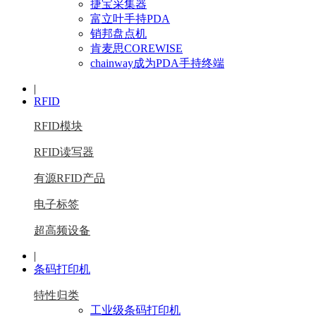
捷宝采集器
富立叶手持PDA
销邦盘点机
肯麦思COREWISE
chainway成为PDA手持终端
|
RFID
RFID模块
RFID读写器
有源RFID产品
电子标签
超高频设备
|
条码打印机
特性归类
工业级条码打印机