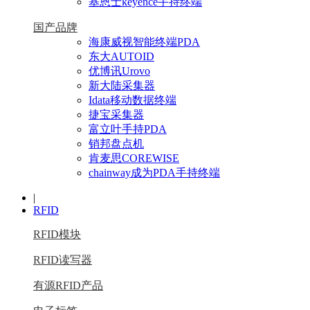
基恩士keyence手持终端
国产品牌
海康威视智能终端PDA
东大AUTOID
优博讯Urovo
新大陆采集器
Idata移动数据终端
捷宝采集器
富立叶手持PDA
销邦盘点机
肯麦思COREWISE
chainway成为PDA手持终端
|
RFID
RFID模块
RFID读写器
有源RFID产品