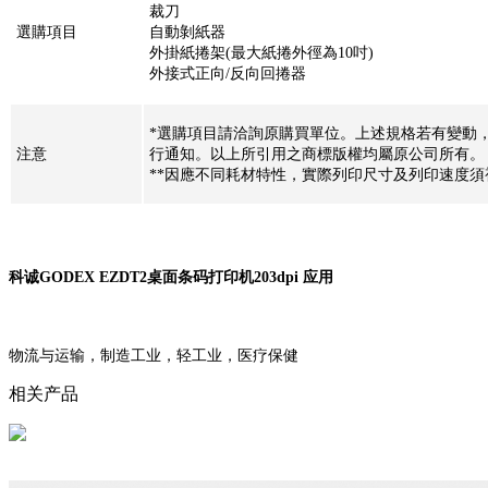
裁刀
選購項目
自動剝紙器
外掛紙捲架(最大紙捲外徑為10吋)
外接式正向/反向回捲器
*選購項目請洽詢原購買單位。上述規格若有變動
注意
行通知。以上所引用之商標版權均屬原公司所有。
**因應不同耗材特性，實際列印尺寸及列印速度須視實
科诚GODEX EZDT2桌面条码打印机203dpi 应用
物流与运输，制造工业，轻工业，医疗保健
相关产品