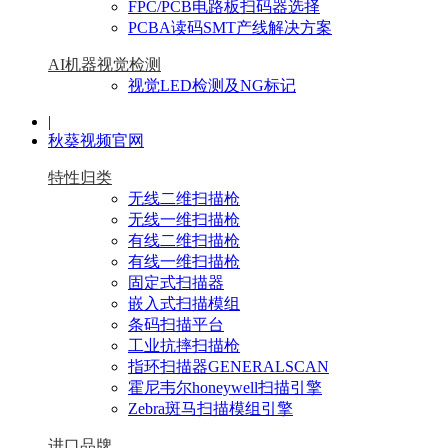
FPC/PCB电路板扫码器选择
PCBA读码SMT产线解决方案
AI机器视觉检测
视觉LED检测及NG标记
|
秋葵视频官网
特性归类
无线二维扫描枪
无线一维扫描枪
有线二维扫描枪
有线一维扫描枪
固定式扫描器
嵌入式扫描模组
条码扫描平台
工业抗摔扫描枪
指环扫描器GENERALSCAN
霍尼韦尔honeywell扫描引擎
Zebra斑马扫描模组引擎
进口品牌