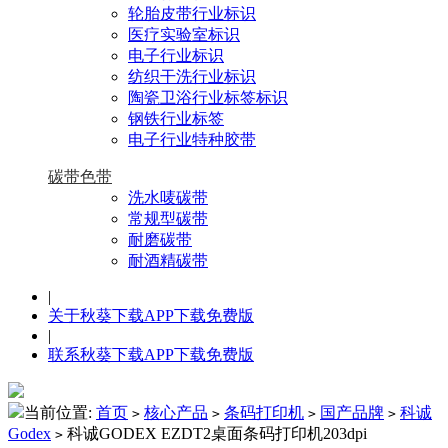
轮胎皮带行业标识
医疗实验室标识
电子行业标识
纺织干洗行业标识
陶瓷卫浴行业标签标识
钢铁行业标签
电子行业特种胶带
碳带色带
洗水唛碳带
常规型碳带
耐磨碳带
耐酒精碳带
|
关于秋葵下载APP下载免费版
|
联系秋葵下载APP下载免费版
当前位置:
首页
核心产品
条码打印机
国产品牌
科诚
>
>
>
>
Godex
科诚GODEX EZDT2桌面条码打印机203dpi
>