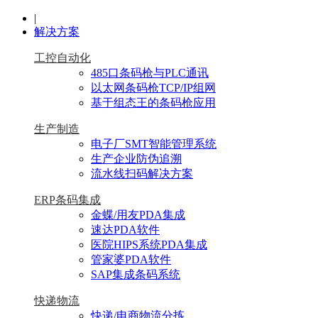
|
解决方案
工控自动化
485口条码枪与PLC通讯
以太网条码枪TCP/IP组网
基于组态王的条码枪应用
生产制造
电子厂SMT智能管理系统
生产企业防伪追溯
流水线扫码解决方案
ERP条码集成
金蝶/用友PDA集成
速达PDA软件
医院HIPS系统PDA集成
管家婆PDA软件
SAP集成条码系统
快递物流
快递/电商物流分拣