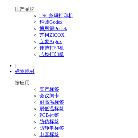
国产品牌
TSC条码打印机
科诚Godex
博思得Postek
芝柯ZICOX
立象Argox
佳博打印机
芯烨打印机
|
标签耗材
按应用
资产标签
会议胸卡
耐高温标签
耐低温标签
PCB标签
防伪标签
防静电标签
电器标签