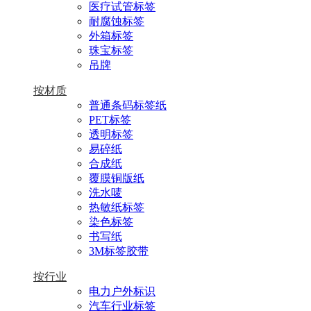
医疗试管标签
耐腐蚀标签
外箱标签
珠宝标签
吊牌
按材质
普通条码标签纸
PET标签
透明标签
易碎纸
合成纸
覆膜铜版纸
洗水唛
热敏纸标签
染色标签
书写纸
3M标签胶带
按行业
电力户外标识
汽车行业标签