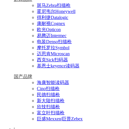
斑马Zebra扫描枪
霍尼韦尔Honeywell
得利捷Datalogic
康耐视Cognex
欧光Opticon
易腾迈Intermec
电装Denso扫描枪
摩托罗拉Symbol
迈思肯Microscan
西克Sick扫码器
基恩士keyence读码器
国产品牌
海康智能读码器
Cino扫描枪
民德扫描枪
新大陆扫描枪
欣技扫描枪
富立叶扫描枪
巨盛Mexxen|巨普Zebex