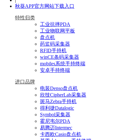
|
秋葵APP官方网站下载入口
特性归类
工业抗摔PDA
工业物联网平板
盘点机
药监码采集器
RFID手持机
winCE条码采集器
mobiles系统手持终端
安卓手持终端
进口品牌
电装Denso盘点机
欣技CipherLab采集器
斑马Zebra手持机
得利捷Datalogic
Symbol采集器
霍尼韦尔PDA
易腾迈Intermec
卡西欧Casio盘点机