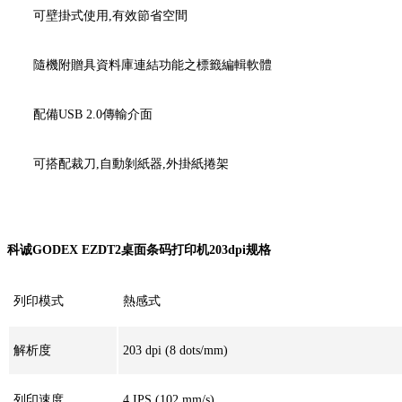
可壁掛式使用,有效節省空間
隨機附贈具資料庫連結功能之標籤編輯軟體
配備USB 2.0傳輸介面
可搭配裁刀,自動剝紙器,外掛紙捲架
科诚GODEX EZDT2桌面条码打印机203dpi规格
列印模式
熱感式
解析度
203 dpi (8 dots/mm)
列印速度
4 IPS (102 mm/s)