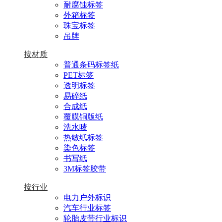
耐腐蚀标签
外箱标签
珠宝标签
吊牌
按材质
普通条码标签纸
PET标签
透明标签
易碎纸
合成纸
覆膜铜版纸
洗水唛
热敏纸标签
染色标签
书写纸
3M标签胶带
按行业
电力户外标识
汽车行业标签
轮胎皮带行业标识