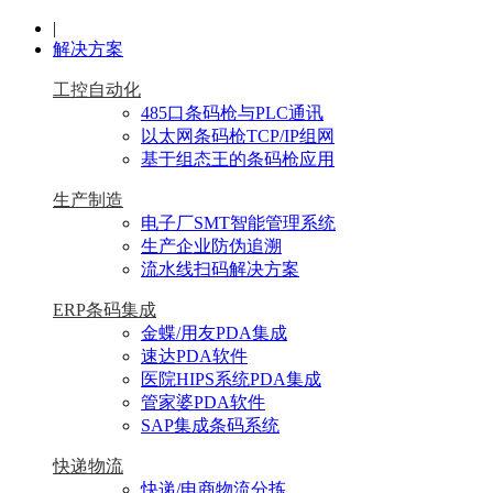
|
解决方案
工控自动化
485口条码枪与PLC通讯
以太网条码枪TCP/IP组网
基于组态王的条码枪应用
生产制造
电子厂SMT智能管理系统
生产企业防伪追溯
流水线扫码解决方案
ERP条码集成
金蝶/用友PDA集成
速达PDA软件
医院HIPS系统PDA集成
管家婆PDA软件
SAP集成条码系统
快递物流
快递/电商物流分拣