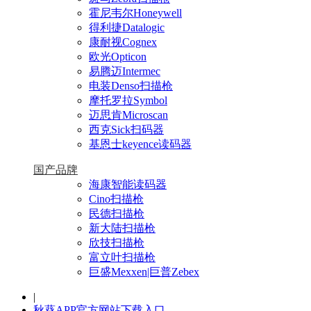
霍尼韦尔Honeywell
得利捷Datalogic
康耐视Cognex
欧光Opticon
易腾迈Intermec
电装Denso扫描枪
摩托罗拉Symbol
迈思肯Microscan
西克Sick扫码器
基恩士keyence读码器
国产品牌
海康智能读码器
Cino扫描枪
民德扫描枪
新大陆扫描枪
欣技扫描枪
富立叶扫描枪
巨盛Mexxen|巨普Zebex
|
秋葵APP官方网站下载入口