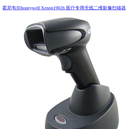
霍尼韦尔honeywell Xenon1902h 医疗专用无线二维影像扫描器