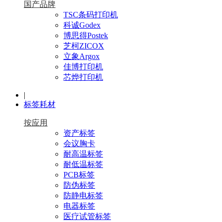
国产品牌
TSC条码打印机
科诚Godex
博思得Postek
芝柯ZICOX
立象Argox
佳博打印机
芯烨打印机
|
标签耗材
按应用
资产标签
会议胸卡
耐高温标签
耐低温标签
PCB标签
防伪标签
防静电标签
电器标签
医疗试管标签