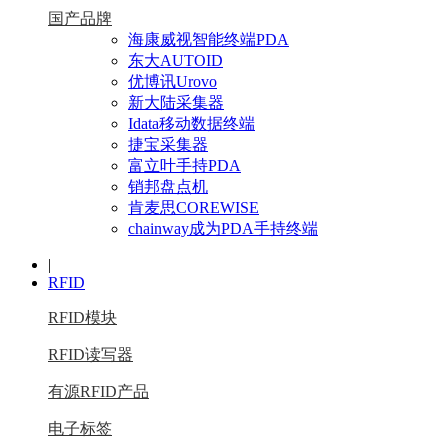
国产品牌
海康威视智能终端PDA
东大AUTOID
优博讯Urovo
新大陆采集器
Idata移动数据终端
捷宝采集器
富立叶手持PDA
销邦盘点机
肯麦思COREWISE
chainway成为PDA手持终端
|
RFID
RFID模块
RFID读写器
有源RFID产品
电子标签