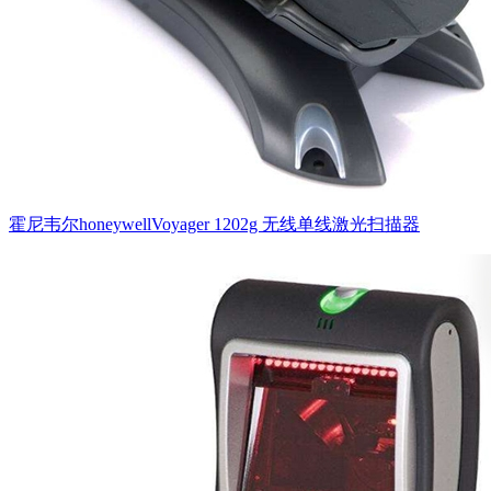
霍尼韦尔honeywellVoyager 1202g 无线单线激光扫描器