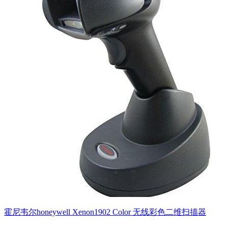
霍尼韦尔honeywell Xenon1902 Color 无线彩色二维扫描器