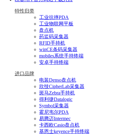
特性归类
工业抗摔PDA
工业物联网平板
盘点机
药监码采集器
RFID手持机
winCE条码采集器
mobiles系统手持终端
安卓手持终端
进口品牌
电装Denso盘点机
欣技CipherLab采集器
斑马Zebra手持机
得利捷Datalogic
Symbol采集器
霍尼韦尔PDA
易腾迈Intermec
卡西欧Casio盘点机
基恩士keyence手持终端