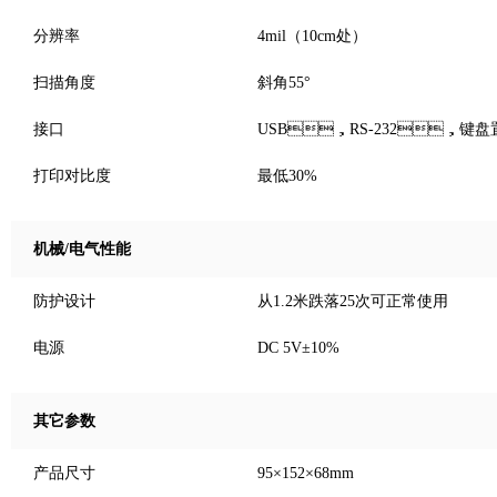
分辨率
4mil（10cm处）
扫描角度
斜角55°
接口
USB，RS-232，键盘
打印对比度
最低30%
机械/电气性能
防护设计
从1.2米跌落25次可正常使用
电源
DC 5V±10%
其它参数
产品尺寸
95×152×68mm