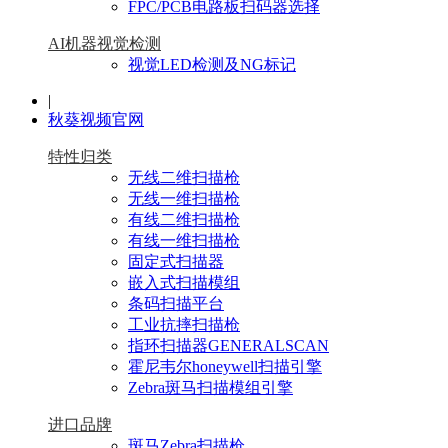
FPC/PCB电路板扫码器选择
AI机器视觉检测
视觉LED检测及NG标记
|
秋葵视频官网
特性归类
无线二维扫描枪
无线一维扫描枪
有线二维扫描枪
有线一维扫描枪
固定式扫描器
嵌入式扫描模组
条码扫描平台
工业抗摔扫描枪
指环扫描器GENERALSCAN
霍尼韦尔honeywell扫描引擎
Zebra斑马扫描模组引擎
进口品牌
斑马Zebra扫描枪