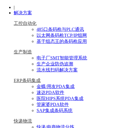
|
解决方案
工控自动化
485口条码枪与PLC通讯
以太网条码枪TCP/IP组网
基于组态王的条码枪应用
生产制造
电子厂SMT智能管理系统
生产企业防伪追溯
流水线扫码解决方案
ERP条码集成
金蝶/用友PDA集成
速达PDA软件
医院HIPS系统PDA集成
管家婆PDA软件
SAP集成条码系统
快递物流
快递/电商物流分拣