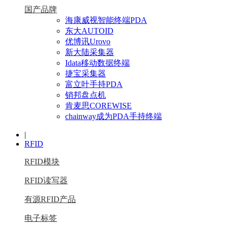
国产品牌
海康威视智能终端PDA
东大AUTOID
优博讯Urovo
新大陆采集器
Idata移动数据终端
捷宝采集器
富立叶手持PDA
销邦盘点机
肯麦思COREWISE
chainway成为PDA手持终端
|
RFID
RFID模块
RFID读写器
有源RFID产品
电子标签