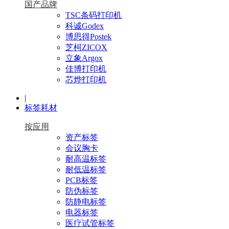
国产品牌
TSC条码打印机
科诚Godex
博思得Postek
芝柯ZICOX
立象Argox
佳博打印机
芯烨打印机
|
标签耗材
按应用
资产标签
会议胸卡
耐高温标签
耐低温标签
PCB标签
防伪标签
防静电标签
电器标签
医疗试管标签