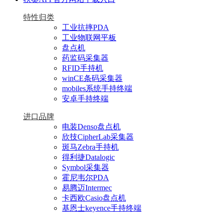
特性归类
工业抗摔PDA
工业物联网平板
盘点机
药监码采集器
RFID手持机
winCE条码采集器
mobiles系统手持终端
安卓手持终端
进口品牌
电装Denso盘点机
欣技CipherLab采集器
斑马Zebra手持机
得利捷Datalogic
Symbol采集器
霍尼韦尔PDA
易腾迈Intermec
卡西欧Casio盘点机
基恩士keyence手持终端