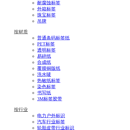
耐腐蚀标签
外箱标签
珠宝标签
吊牌
按材质
普通条码标签纸
PET标签
透明标签
易碎纸
合成纸
覆膜铜版纸
洗水唛
热敏纸标签
染色标签
书写纸
3M标签胶带
按行业
电力户外标识
汽车行业标签
轮胎皮带行业标识