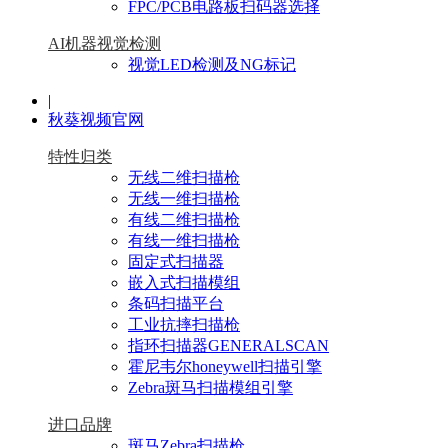
FPC/PCB电路板扫码器选择
AI机器视觉检测
视觉LED检测及NG标记
|
秋葵视频官网
特性归类
无线二维扫描枪
无线一维扫描枪
有线二维扫描枪
有线一维扫描枪
固定式扫描器
嵌入式扫描模组
条码扫描平台
工业抗摔扫描枪
指环扫描器GENERALSCAN
霍尼韦尔honeywell扫描引擎
Zebra斑马扫描模组引擎
进口品牌
斑马Zebra扫描枪