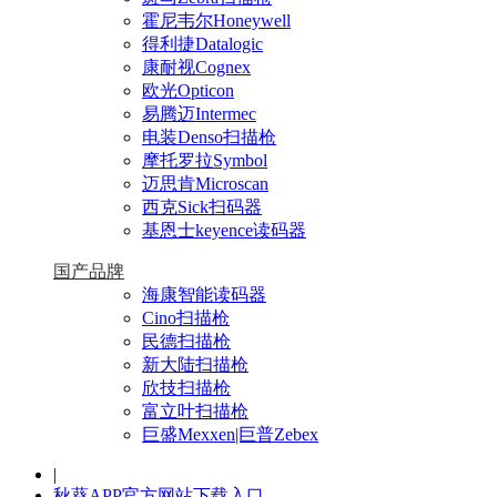
霍尼韦尔Honeywell
得利捷Datalogic
康耐视Cognex
欧光Opticon
易腾迈Intermec
电装Denso扫描枪
摩托罗拉Symbol
迈思肯Microscan
西克Sick扫码器
基恩士keyence读码器
国产品牌
海康智能读码器
Cino扫描枪
民德扫描枪
新大陆扫描枪
欣技扫描枪
富立叶扫描枪
巨盛Mexxen|巨普Zebex
|
秋葵APP官方网站下载入口