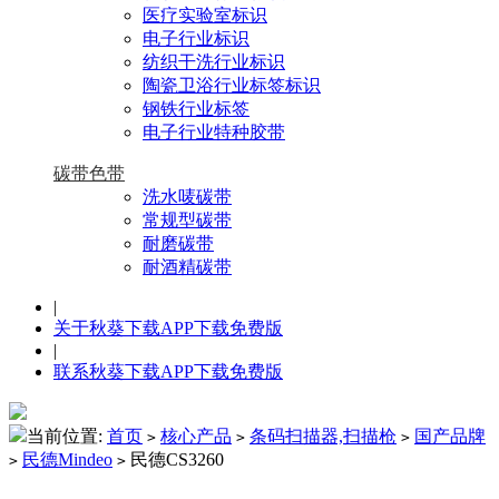
医疗实验室标识
电子行业标识
纺织干洗行业标识
陶瓷卫浴行业标签标识
钢铁行业标签
电子行业特种胶带
碳带色带
洗水唛碳带
常规型碳带
耐磨碳带
耐酒精碳带
|
关于秋葵下载APP下载免费版
|
联系秋葵下载APP下载免费版
当前位置:
首页
核心产品
条码扫描器,扫描枪
国产品牌
>
>
>
民德Mindeo
民德CS3260
>
>