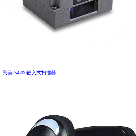
民德Es4200嵌入式扫描器