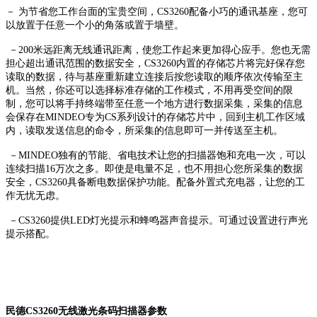
－ 为节省您工作台面的宝贵空间，CS3260配备小巧的通讯基座，您可
以放置于任意一个小的角落或置于墙壁。
－200米远距离无线通讯距离，使您工作起来更加得心应手。您也无需
担心超出通讯范围的数据安全，CS3260内置的存储芯片将完好保存您
读取的数据，待与基座重新建立连接后按您读取的顺序依次传输至主
机。当然，你还可以选择标准存储的工作模式，不用再受空间的限
制，您可以将手持终端带至任意一个地方进行数据采集，采集的信息
会保存在MINDEO专为CS系列设计的存储芯片中，回到主机工作区域
内，读取发送信息的命令，所采集的信息即可一并传送至主机。
－MINDEO独有的节能、省电技术让您的扫描器饱和充电一次，可以
连续扫描16万次之多。即使是电量不足，也不用担心您所采集的数据
安全，CS3260具备断电数据保护功能。配备外置式充电器，让您的工
作无忧无虑。
－CS3260提供LED灯光提示和蜂鸣器声音提示。可通过设置进行声光
提示搭配。
民德CS3260无线激光条码扫描器参数