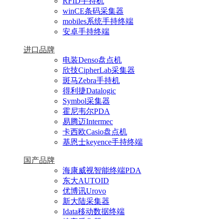
RFID手持机
winCE条码采集器
mobiles系统手持终端
安卓手持终端
进口品牌
电装Denso盘点机
欣技CipherLab采集器
斑马Zebra手持机
得利捷Datalogic
Symbol采集器
霍尼韦尔PDA
易腾迈Intermec
卡西欧Casio盘点机
基恩士keyence手持终端
国产品牌
海康威视智能终端PDA
东大AUTOID
优博讯Urovo
新大陆采集器
Idata移动数据终端