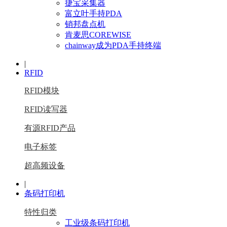
捷宝采集器
富立叶手持PDA
销邦盘点机
肯麦思COREWISE
chainway成为PDA手持终端
|
RFID
RFID模块
RFID读写器
有源RFID产品
电子标签
超高频设备
|
条码打印机
特性归类
工业级条码打印机