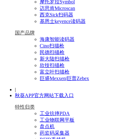
摩托罗拉Symbol
迈思肯Microscan
西克Sick扫码器
基恩士keyence读码器
国产品牌
海康智能读码器
Cino扫描枪
民德扫描枪
新大陆扫描枪
欣技扫描枪
富立叶扫描枪
巨盛Mexxen|巨普Zebex
|
秋葵APP官方网站下载入口
特性归类
工业抗摔PDA
工业物联网平板
盘点机
药监码采集器