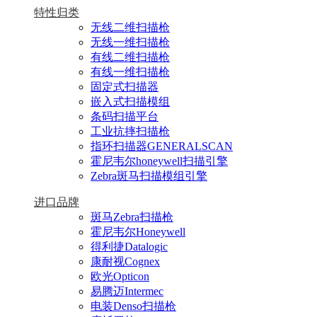
特性归类
无线二维扫描枪
无线一维扫描枪
有线二维扫描枪
有线一维扫描枪
固定式扫描器
嵌入式扫描模组
条码扫描平台
工业抗摔扫描枪
指环扫描器GENERALSCAN
霍尼韦尔honeywell扫描引擎
Zebra斑马扫描模组引擎
进口品牌
斑马Zebra扫描枪
霍尼韦尔Honeywell
得利捷Datalogic
康耐视Cognex
欧光Opticon
易腾迈Intermec
电装Denso扫描枪