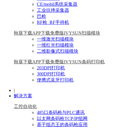
CE/mobil系统采集器
工业抗摔采集器
巴枪
RF枪_RF手持机
秋葵下载APP下载免费版IVYSUN扫描模块
一维激光扫描模块
一维红光扫描模块
二维影像式扫描模块
秋葵下载APP下载免费版IVYSUN条码打印机
203DPI打印机
300DPI打印机
便携式蓝牙打印机
|
解决方案
工控自动化
485口条码枪与PLC通讯
以太网条码枪TCP/IP组网
基于组态王的条码枪应用