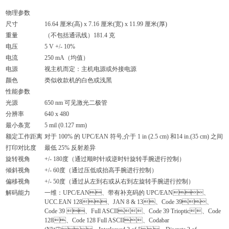
物理参数
尺寸
16.64 厘米(高) x 7.16 厘米(宽) x 11.99 厘米(厚)
重量
（不包括通讯线）181.4 克
电压
5 V +/- 10%
电流
250 mA（均值）
电源
视主机而定：主机电源或外接电源
颜色
类似收款机的白色或浅黑
性能参数
光源
650 nm 可见激光二极管
分辨率
640 x 480
最小条宽
5 mil (0.127 mm)
额定工作距离
对于 100% 的 UPC/EAN 符号,介于 1 in (2.5 cm) 和14 in.(35 cm) 之间
打印对比度
最低 25% 反射差异
旋转视角
+/- 180度（通过顺时针或逆时针旋转手腕进行控制）
倾斜视角
+/- 60度（通过压低或抬高手腕进行控制）
偏移视角
+/- 50度（通过从左到右或从右到左旋转手腕进行控制）
解码能力
一维：UPC/EAN、带有补充码的 UPC/EAN、
UCC.EAN 128、JAN 8 & 13、Code 39、
Code 39 、Full ASCII、Code 39 Trioptic、Code
128、Code 128 Full ASCII、Codabar