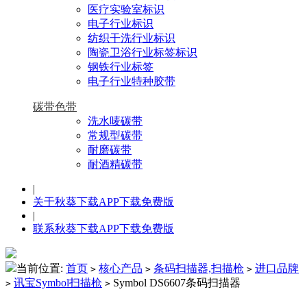
医疗实验室标识
电子行业标识
纺织干洗行业标识
陶瓷卫浴行业标签标识
钢铁行业标签
电子行业特种胶带
碳带色带
洗水唛碳带
常规型碳带
耐磨碳带
耐酒精碳带
|
关于秋葵下载APP下载免费版
|
联系秋葵下载APP下载免费版
当前位置:
首页
核心产品
条码扫描器,扫描枪
进口品牌
>
>
>
讯宝Symbol扫描枪
Symbol DS6607条码扫描器
>
>