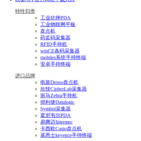
特性归类
工业抗摔PDA
工业物联网平板
盘点机
药监码采集器
RFID手持机
winCE条码采集器
mobiles系统手持终端
安卓手持终端
进口品牌
电装Denso盘点机
欣技CipherLab采集器
斑马Zebra手持机
得利捷Datalogic
Symbol采集器
霍尼韦尔PDA
易腾迈Intermec
卡西欧Casio盘点机
基恩士keyence手持终端