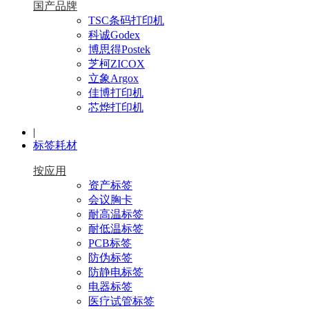
国产品牌
TSC条码打印机
科诚Godex
博思得Postek
芝柯ZICOX
立象Argox
佳博打印机
芯烨打印机
|
标签耗材
按应用
资产标签
会议胸卡
耐高温标签
耐低温标签
PCB标签
防伪标签
防静电标签
电器标签
医疗试管标签