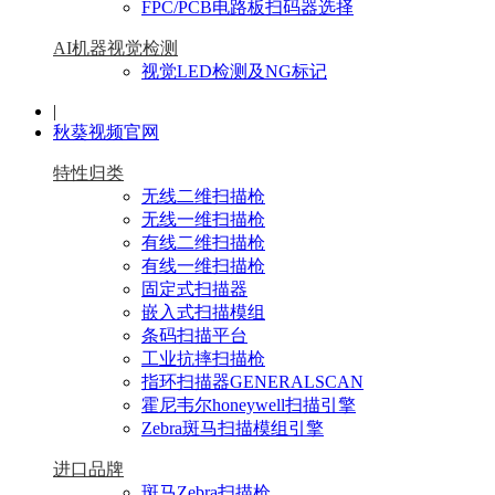
FPC/PCB电路板扫码器选择
AI机器视觉检测
视觉LED检测及NG标记
|
秋葵视频官网
特性归类
无线二维扫描枪
无线一维扫描枪
有线二维扫描枪
有线一维扫描枪
固定式扫描器
嵌入式扫描模组
条码扫描平台
工业抗摔扫描枪
指环扫描器GENERALSCAN
霍尼韦尔honeywell扫描引擎
Zebra斑马扫描模组引擎
进口品牌
斑马Zebra扫描枪