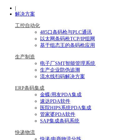
|
解决方案
工控自动化
485口条码枪与PLC通讯
以太网条码枪TCP/IP组网
基于组态王的条码枪应用
生产制造
电子厂SMT智能管理系统
生产企业防伪追溯
流水线扫码解决方案
ERP条码集成
金蝶/用友PDA集成
速达PDA软件
医院HIPS系统PDA集成
管家婆PDA软件
SAP集成条码系统
快递物流
快递/电商物流分拣