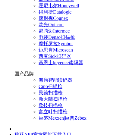
霍尼韦尔Honeywell
得利捷Datalogic
康耐视Cognex
欧光Opticon
易腾迈Intermec
电装Denso扫描枪
摩托罗拉Symbol
迈思肯Microscan
西克Sick扫码器
基恩士keyence读码器
国产品牌
海康智能读码器
Cino扫描枪
民德扫描枪
新大陆扫描枪
欣技扫描枪
富立叶扫描枪
巨盛Mexxen|巨普Zebex
|
秋葵APP官方网站下载入口