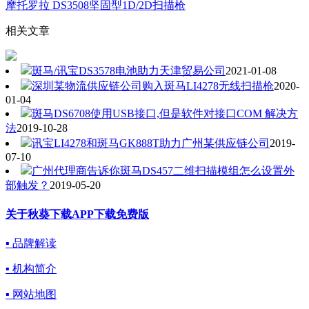
摩托罗拉 DS3508坚固型1D/2D扫描枪
相关文章
斑马/讯宝DS3578电池助力天津贸易公司
2021-01-08
深圳某物流供应链公司购入斑马LI4278无线扫描枪
2020-
01-04
斑马DS6708使用USB接口,但是软件对接口COM 解决方
法
2019-10-28
讯宝LI4278和斑马GK888T助力广州某供应链公司
2019-
07-10
广州代理商告诉你斑马DS457二维扫描模组怎么设置外
部触发？
2019-05-20
关于秋葵下载APP下载免费版
▪ 品牌解读
▪ 机构简介
▪ 网站地图