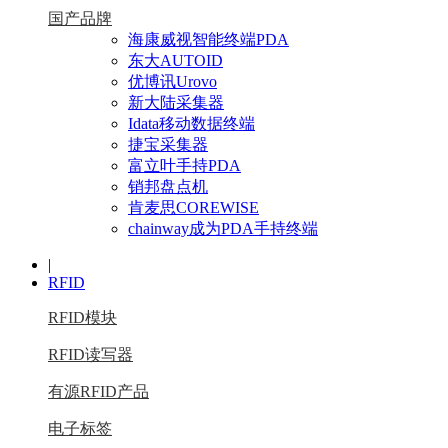
国产品牌
海康威视智能终端PDA
东大AUTOID
优博讯Urovo
新大陆采集器
Idata移动数据终端
捷宝采集器
富立叶手持PDA
销邦盘点机
肯麦思COREWISE
chainway成为PDA手持终端
|
RFID
RFID模块
RFID读写器
有源RFID产品
电子标签