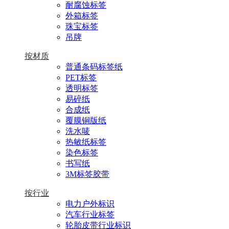
耐腐蚀标签
外箱标签
珠宝标签
吊牌
按材质
普通条码标签纸
PET标签
透明标签
易碎纸
合成纸
覆膜铜版纸
洗水唛
热敏纸标签
染色标签
书写纸
3M标签胶带
按行业
电力户外标识
汽车行业标签
轮胎皮带行业标识