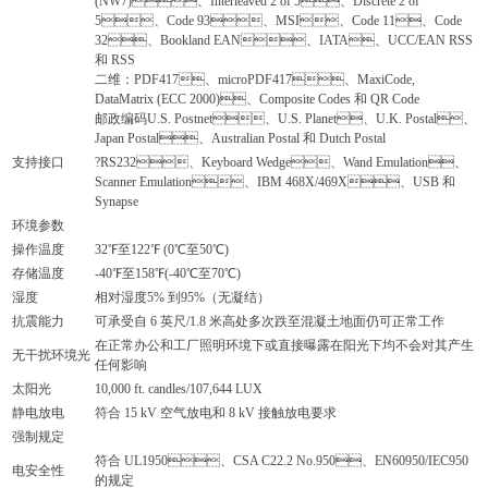
(NW7)、Interleaved 2 of 5、Discrete 2 of
5、Code 93、MSI、Code 11、Code
32、Bookland EAN、IATA、UCC/EAN RSS
和 RSS
二维：PDF417、microPDF417、MaxiCode,
DataMatrix (ECC 2000)、Composite Codes 和 QR Code
邮政编码U.S. Postnet、U.S. Planet、U.K. Postal、
Japan Postal、Australian Postal 和 Dutch Postal
支持接口
?RS232、Keyboard Wedge、Wand Emulation、
Scanner Emulation、IBM 468X/469X、USB 和
Synapse
环境参数
操作温度
32℉至122℉ (0℃至50℃)
存储温度
-40℉至158℉(-40℃至70℃)
湿度
相对湿度5% 到95%（无凝结）
抗震能力
可承受自 6 英尺/1.8 米高处多次跌至混凝土地面仍可正常工作
在正常办公和工厂照明环境下或直接曝露在阳光下均不会对其产生
无干扰环境光
任何影响
太阳光
10,000 ft. candles/107,644 LUX
静电放电
符合 15 kV 空气放电和 8 kV 接触放电要求
强制规定
符合 UL1950、CSA C22.2 No.950、EN60950/IEC950
电安全性
的规定