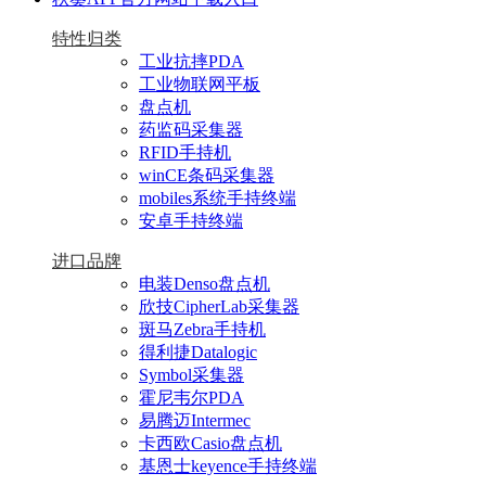
特性归类
工业抗摔PDA
工业物联网平板
盘点机
药监码采集器
RFID手持机
winCE条码采集器
mobiles系统手持终端
安卓手持终端
进口品牌
电装Denso盘点机
欣技CipherLab采集器
斑马Zebra手持机
得利捷Datalogic
Symbol采集器
霍尼韦尔PDA
易腾迈Intermec
卡西欧Casio盘点机
基恩士keyence手持终端