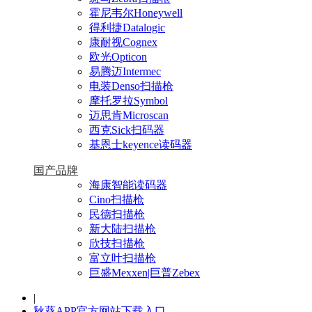
霍尼韦尔Honeywell
得利捷Datalogic
康耐视Cognex
欧光Opticon
易腾迈Intermec
电装Denso扫描枪
摩托罗拉Symbol
迈思肯Microscan
西克Sick扫码器
基恩士keyence读码器
国产品牌
海康智能读码器
Cino扫描枪
民德扫描枪
新大陆扫描枪
欣技扫描枪
富立叶扫描枪
巨盛Mexxen|巨普Zebex
|
秋葵APP官方网站下载入口