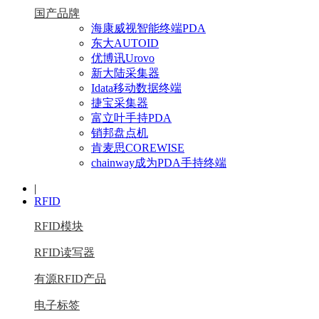
国产品牌
海康威视智能终端PDA
东大AUTOID
优博讯Urovo
新大陆采集器
Idata移动数据终端
捷宝采集器
富立叶手持PDA
销邦盘点机
肯麦思COREWISE
chainway成为PDA手持终端
|
RFID
RFID模块
RFID读写器
有源RFID产品
电子标签