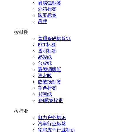
耐腐蚀标签
外箱标签
珠宝标签
吊牌
按材质
普通条码标签纸
PET标签
透明标签
易碎纸
合成纸
覆膜铜版纸
洗水唛
热敏纸标签
染色标签
书写纸
3M标签胶带
按行业
电力户外标识
汽车行业标签
轮胎皮带行业标识