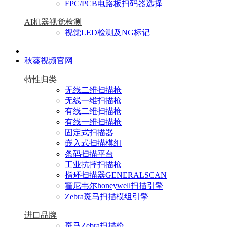
FPC/PCB电路板扫码器选择
AI机器视觉检测
视觉LED检测及NG标记
|
秋葵视频官网
特性归类
无线二维扫描枪
无线一维扫描枪
有线二维扫描枪
有线一维扫描枪
固定式扫描器
嵌入式扫描模组
条码扫描平台
工业抗摔扫描枪
指环扫描器GENERALSCAN
霍尼韦尔honeywell扫描引擎
Zebra斑马扫描模组引擎
进口品牌
斑马Zebra扫描枪