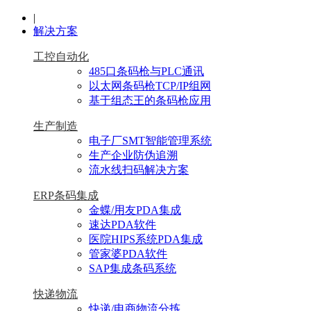
|
解决方案
工控自动化
485口条码枪与PLC通讯
以太网条码枪TCP/IP组网
基于组态王的条码枪应用
生产制造
电子厂SMT智能管理系统
生产企业防伪追溯
流水线扫码解决方案
ERP条码集成
金蝶/用友PDA集成
速达PDA软件
医院HIPS系统PDA集成
管家婆PDA软件
SAP集成条码系统
快递物流
快递/电商物流分拣