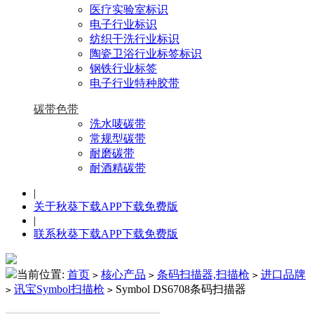
医疗实验室标识
电子行业标识
纺织干洗行业标识
陶瓷卫浴行业标签标识
钢铁行业标签
电子行业特种胶带
碳带色带
洗水唛碳带
常规型碳带
耐磨碳带
耐酒精碳带
|
关于秋葵下载APP下载免费版
|
联系秋葵下载APP下载免费版
当前位置:
首页
核心产品
条码扫描器,扫描枪
进口品牌
>
>
>
讯宝Symbol扫描枪
Symbol DS6708条码扫描器
>
>