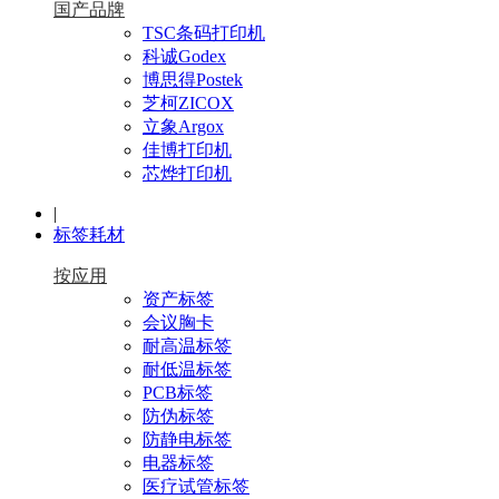
国产品牌
TSC条码打印机
科诚Godex
博思得Postek
芝柯ZICOX
立象Argox
佳博打印机
芯烨打印机
|
标签耗材
按应用
资产标签
会议胸卡
耐高温标签
耐低温标签
PCB标签
防伪标签
防静电标签
电器标签
医疗试管标签