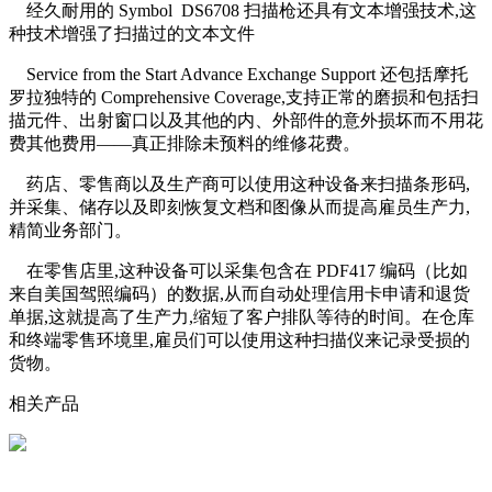
经久耐用的
Symbol DS6708
扫描枪还具有文本增强技术
,
这
种技术增强了扫描过的文本文件
Service from the Start Advance Exchange Support
还包括摩托
罗拉独特的
Comprehensive Coverage,
支持正常的磨损和包括扫
描元件、出射窗口以及其他的内、外部件的意外损坏而不用花
费其他费用
——
真正排除未预料的维修花费。
药店、零售商以及生产商可以使用这种设备来扫描条形码
,
并采集、储存以及即刻恢复文档和图像从而提高雇员生产力
,
精简业务部门。
在零售店里
,
这种设备可以采集包含在
PDF417
编码（比如
来自美国驾照编码）的数据
,
从而自动处理信用卡申请和退货
单据
,
这就提高了生产力
,
缩短了客户排队等待的时间。在仓库
和终端零售环境里
,
雇员们可以使用这种扫描仪来记录受损的
货物。
相关产品