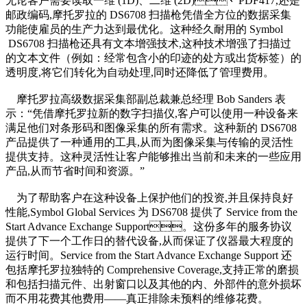
无论客户需要读取一维 (1D)、二维 (2D)、PDF417,还是
邮政编码,摩托罗拉的 DS6708 扫描枪凭借全方位的数据采集
功能使雇员的生产力达到最优化。这种经久耐用的 Symbol
DS6708 扫描枪还具有文本增强技术,这种技术增强了扫描过
的文本文件（例如：经常包含小的印迹的处方或出货标签）的
透明度,将它们转化为自动处理,同时还降低了管理费用。
摩托罗拉高级数据采集部副总裁兼总经理 Bob Sanders 表
示：“凭借摩托罗拉新的数字扫描仪,客户可以使用一种设备来
满足他们对条形码和图像采集的所有需求。这种新的 DS6708
产品提供了一种通用的工具,从而为图像采集与传输的灵活性
提供支持。这种灵活性让客户能够推出当前和未来的一些应用
产品,从而节省时间和资源。”
为了帮助客户在这种设备上保护他们的投资,并且保持良好
性能,Symbol Global Services 为 DS6708 提供了 Service from the
Start Advance Exchange Support。这份多年的服务协议
提供了下一个工作日的替代设备,从而保证了仪器最大程度的
运行时间。Service from the Start Advance Exchange Support 还
包括摩托罗拉独特的 Comprehensive Coverage,支持正常的磨损
和包括扫描元件、出射窗口以及其他的内、外部件的意外损坏
而不用花费其他费用——真正排除未预料的维修花费。