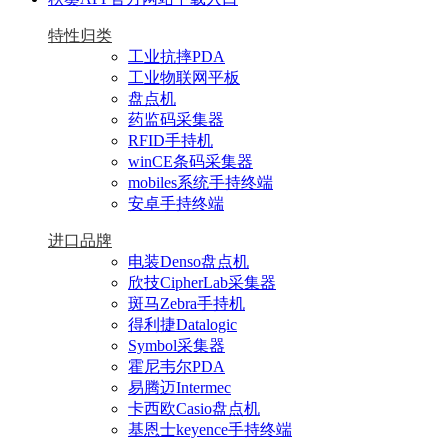
特性归类
工业抗摔PDA
工业物联网平板
盘点机
药监码采集器
RFID手持机
winCE条码采集器
mobiles系统手持终端
安卓手持终端
进口品牌
电装Denso盘点机
欣技CipherLab采集器
斑马Zebra手持机
得利捷Datalogic
Symbol采集器
霍尼韦尔PDA
易腾迈Intermec
卡西欧Casio盘点机
基恩士keyence手持终端