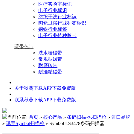
医疗实验室标识
电子行业标识
纺织干洗行业标识
陶瓷卫浴行业标签标识
钢铁行业标签
电子行业特种胶带
碳带色带
洗水唛碳带
常规型碳带
耐磨碳带
耐酒精碳带
|
关于秋葵下载APP下载免费版
|
联系秋葵下载APP下载免费版
当前位置:
首页
核心产品
条码扫描器,扫描枪
进口品牌
>
>
>
讯宝Symbol扫描枪
Symbol LS3478条码扫描器
>
>