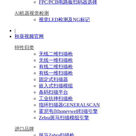
FPC/PCB电路板扫码器选择
AI机器视觉检测
视觉LED检测及NG标记
|
秋葵视频官网
特性归类
无线二维扫描枪
无线一维扫描枪
有线二维扫描枪
有线一维扫描枪
固定式扫描器
嵌入式扫描模组
条码扫描平台
工业抗摔扫描枪
指环扫描器GENERALSCAN
霍尼韦尔honeywell扫描引擎
Zebra斑马扫描模组引擎
进口品牌
斑马Zebra扫描枪