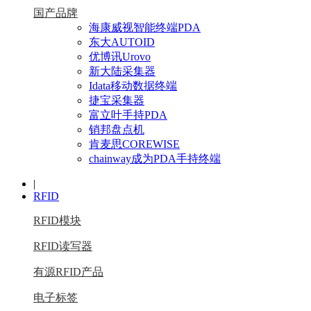
国产品牌
海康威视智能终端PDA
东大AUTOID
优博讯Urovo
新大陆采集器
Idata移动数据终端
捷宝采集器
富立叶手持PDA
销邦盘点机
肯麦思COREWISE
chainway成为PDA手持终端
|
RFID
RFID模块
RFID读写器
有源RFID产品
电子标签