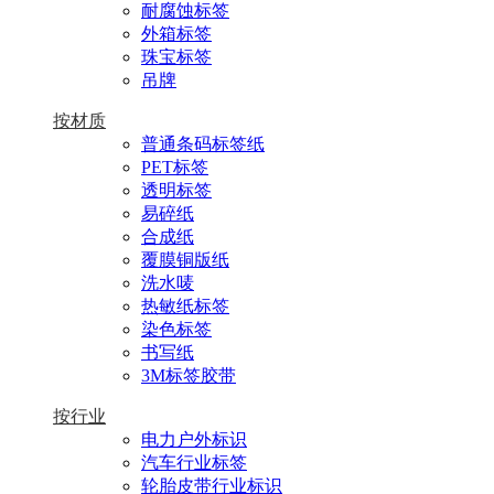
耐腐蚀标签
外箱标签
珠宝标签
吊牌
按材质
普通条码标签纸
PET标签
透明标签
易碎纸
合成纸
覆膜铜版纸
洗水唛
热敏纸标签
染色标签
书写纸
3M标签胶带
按行业
电力户外标识
汽车行业标签
轮胎皮带行业标识