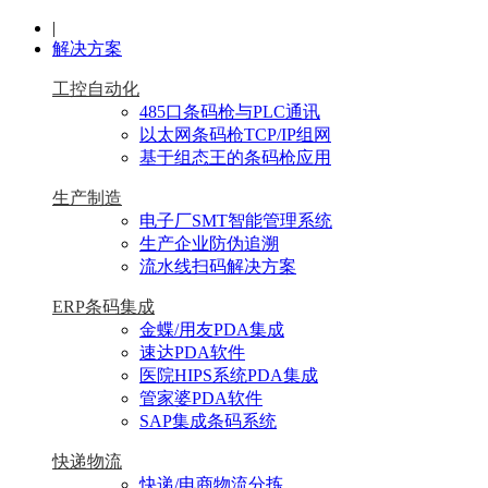
|
解决方案
工控自动化
485口条码枪与PLC通讯
以太网条码枪TCP/IP组网
基于组态王的条码枪应用
生产制造
电子厂SMT智能管理系统
生产企业防伪追溯
流水线扫码解决方案
ERP条码集成
金蝶/用友PDA集成
速达PDA软件
医院HIPS系统PDA集成
管家婆PDA软件
SAP集成条码系统
快递物流
快递/电商物流分拣