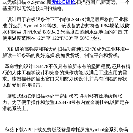
式无线扫描器,Symbol新
无线扫描枪
,扫描范围广,距离远。一个
基座可以无线连接4只扫描枪。
设计用于在极限条件下工作的LS3478 满足最严格的工业标
准,并达到 Symbol XE 等级。该设备的密封符合 IP64规范,以防
水和防尘,并能承受多次从 2 米高度跌落到水泥地面的冲击,其
使用温度范围在 -22° 至 122°F/-30° 至 50°C。
XE 级的高强度和强大的扫描功能使LS3478成为工业环境中
解读一维条码的良好选择,例如发货场、制造平台和货栈。
革命性的设计LS3478不仅具有前所未有的坚固程度,还具有精
巧的人体工程学设计和完备的操作功能,以满足工业应用的需
求。该扫描器的输出窗口采用防划伤设计,并具有凹陷的形状
以防受到直接撞击。
旋锁式线缆使扫描器处于密封状态,并能够有效地缓解张
力。为了便于操作和放置,LS3478带有内置金属挂钩,以固定在
滑轮系统上。
秋葵下载APP下载免费版经营是摩托罗拉Symbol全系列条码