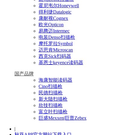
霍尼韦尔Honeywell
得利捷Datalogic
康耐视Cognex
欧光Opticon
易腾迈Intermec
电装Denso扫描枪
摩托罗拉Symbol
迈思肯Microscan
西克Sick扫码器
基恩士keyence读码器
国产品牌
海康智能读码器
Cino扫描枪
民德扫描枪
新大陆扫描枪
欣技扫描枪
富立叶扫描枪
巨盛Mexxen|巨普Zebex
|
秋葵APP官方网站下载入口