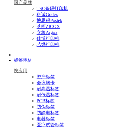
国产品牌
TSC条码打印机
科诚Godex
博思得Postek
芝柯ZICOX
立象Argox
佳博打印机
芯烨打印机
|
标签耗材
按应用
资产标签
会议胸卡
耐高温标签
耐低温标签
PCB标签
防伪标签
防静电标签
电器标签
医疗试管标签