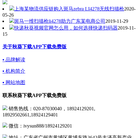
上海某物流供应链购入斑马zebra LI4278无线扫描枪
2020-
05-26
斑马一维扫描枪li4278助力广东某电商公司
2019-11-29
快递秋葵视频官网怎么用，如何选择快递扫码器
2019-11-
15
关于秋葵下载APP下载免费版
▪ 品牌解读
▪ 机构简介
▪ 网站地图
联系秋葵下载APP下载免费版
销售热线：020-87030040，18924129201,
18929502661,18924129401
微信：ivysun888/18924129201
地址：广东省广州市黄埔区黄埔东路3642号丰泽高新产业