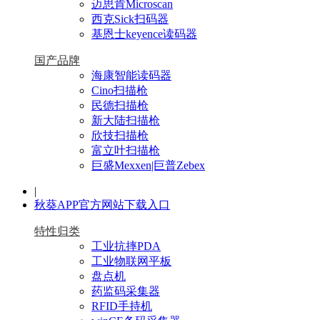
迈思肯Microscan
西克Sick扫码器
基恩士keyence读码器
国产品牌
海康智能读码器
Cino扫描枪
民德扫描枪
新大陆扫描枪
欣技扫描枪
富立叶扫描枪
巨盛Mexxen|巨普Zebex
|
秋葵APP官方网站下载入口
特性归类
工业抗摔PDA
工业物联网平板
盘点机
药监码采集器
RFID手持机