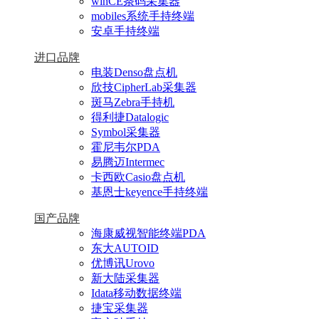
winCE条码采集器
mobiles系统手持终端
安卓手持终端
进口品牌
电装Denso盘点机
欣技CipherLab采集器
斑马Zebra手持机
得利捷Datalogic
Symbol采集器
霍尼韦尔PDA
易腾迈Intermec
卡西欧Casio盘点机
基恩士keyence手持终端
国产品牌
海康威视智能终端PDA
东大AUTOID
优博讯Urovo
新大陆采集器
Idata移动数据终端
捷宝采集器