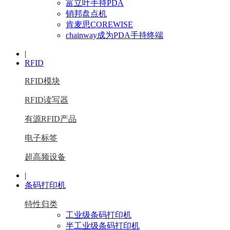
富立叶手持PDA
销邦盘点机
肯麦思COREWISE
chainway成为PDA手持终端
|
RFID
RFID模块
RFID读写器
有源RFID产品
电子标签
超高频设备
|
条码打印机
特性归类
工业级条码打印机
半工业级条码打印机