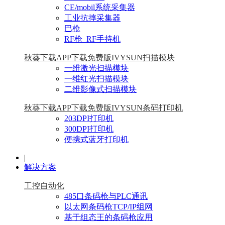
CE/mobil系统采集器
工业抗摔采集器
巴枪
RF枪_RF手持机
秋葵下载APP下载免费版IVYSUN扫描模块
一维激光扫描模块
一维红光扫描模块
二维影像式扫描模块
秋葵下载APP下载免费版IVYSUN条码打印机
203DPI打印机
300DPI打印机
便携式蓝牙打印机
|
解决方案
工控自动化
485口条码枪与PLC通讯
以太网条码枪TCP/IP组网
基于组态王的条码枪应用