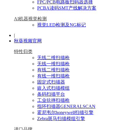
FPC/PCB电路板扫码器选择
PCBA读码SMT产线解决方案
AI机器视觉检测
视觉LED检测及NG标记
|
秋葵视频官网
特性归类
无线二维扫描枪
无线一维扫描枪
有线二维扫描枪
有线一维扫描枪
固定式扫描器
嵌入式扫描模组
条码扫描平台
工业抗摔扫描枪
指环扫描器GENERALSCAN
霍尼韦尔honeywell扫描引擎
Zebra斑马扫描模组引擎
进口品牌