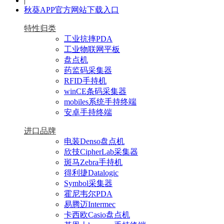
|
秋葵APP官方网站下载入口
特性归类
工业抗摔PDA
工业物联网平板
盘点机
药监码采集器
RFID手持机
winCE条码采集器
mobiles系统手持终端
安卓手持终端
进口品牌
电装Denso盘点机
欣技CipherLab采集器
斑马Zebra手持机
得利捷Datalogic
Symbol采集器
霍尼韦尔PDA
易腾迈Intermec
卡西欧Casio盘点机