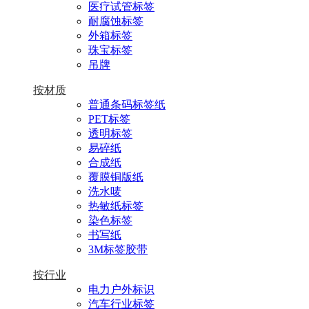
医疗试管标签
耐腐蚀标签
外箱标签
珠宝标签
吊牌
按材质
普通条码标签纸
PET标签
透明标签
易碎纸
合成纸
覆膜铜版纸
洗水唛
热敏纸标签
染色标签
书写纸
3M标签胶带
按行业
电力户外标识
汽车行业标签