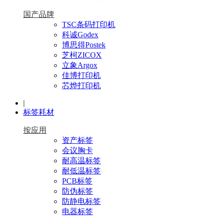
国产品牌
TSC条码打印机
科诚Godex
博思得Postek
芝柯ZICOX
立象Argox
佳博打印机
芯烨打印机
|
标签耗材
按应用
资产标签
会议胸卡
耐高温标签
耐低温标签
PCB标签
防伪标签
防静电标签
电器标签