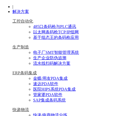
|
解决方案
工控自动化
485口条码枪与PLC通讯
以太网条码枪TCP/IP组网
基于组态王的条码枪应用
生产制造
电子厂SMT智能管理系统
生产企业防伪追溯
流水线扫码解决方案
ERP条码集成
金蝶/用友PDA集成
速达PDA软件
医院HIPS系统PDA集成
管家婆PDA软件
SAP集成条码系统
快递物流
快递/电商物流分拣