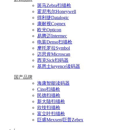
斑马Zebra扫描枪
霍尼韦尔Honeywell
得利捷Datalogic
康耐视Cognex
欧光Opticon
易腾迈Intermec
电装Denso扫描枪
摩托罗拉Symbol
迈思肯Microscan
西克Sick扫码器
基恩士keyence读码器
国产品牌
海康智能读码器
Cino扫描枪
民德扫描枪
新大陆扫描枪
欣技扫描枪
富立叶扫描枪
巨盛Mexxen|巨普Zebex