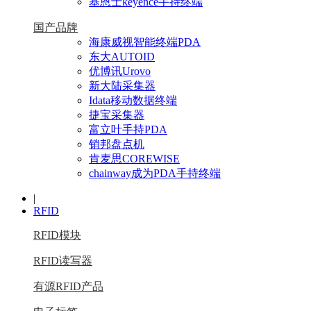
基恩士keyence手持终端
国产品牌
海康威视智能终端PDA
东大AUTOID
优博讯Urovo
新大陆采集器
Idata移动数据终端
捷宝采集器
富立叶手持PDA
销邦盘点机
肯麦思COREWISE
chainway成为PDA手持终端
|
RFID
RFID模块
RFID读写器
有源RFID产品