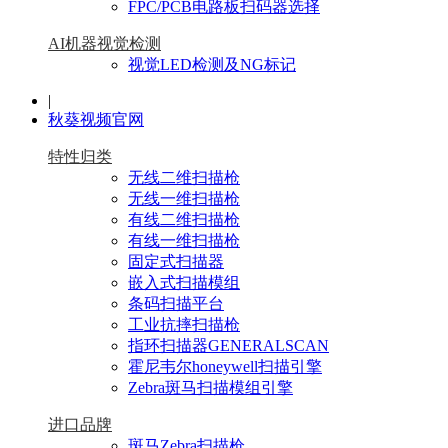
FPC/PCB电路板扫码器选择
AI机器视觉检测
视觉LED检测及NG标记
|
秋葵视频官网
特性归类
无线二维扫描枪
无线一维扫描枪
有线二维扫描枪
有线一维扫描枪
固定式扫描器
嵌入式扫描模组
条码扫描平台
工业抗摔扫描枪
指环扫描器GENERALSCAN
霍尼韦尔honeywell扫描引擎
Zebra斑马扫描模组引擎
进口品牌
斑马Zebra扫描枪