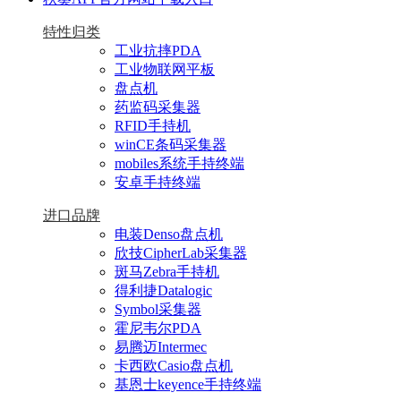
特性归类
工业抗摔PDA
工业物联网平板
盘点机
药监码采集器
RFID手持机
winCE条码采集器
mobiles系统手持终端
安卓手持终端
进口品牌
电装Denso盘点机
欣技CipherLab采集器
斑马Zebra手持机
得利捷Datalogic
Symbol采集器
霍尼韦尔PDA
易腾迈Intermec
卡西欧Casio盘点机
基恩士keyence手持终端