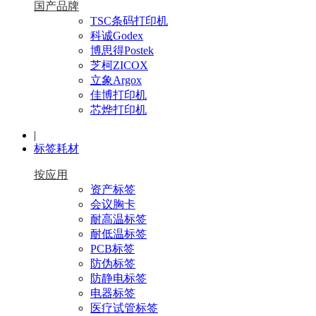
国产品牌
TSC条码打印机
科诚Godex
博思得Postek
芝柯ZICOX
立象Argox
佳博打印机
芯烨打印机
|
标签耗材
按应用
资产标签
会议胸卡
耐高温标签
耐低温标签
PCB标签
防伪标签
防静电标签
电器标签
医疗试管标签