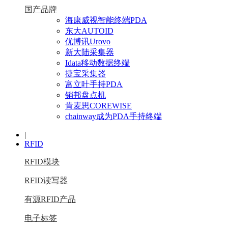
国产品牌
海康威视智能终端PDA
东大AUTOID
优博讯Urovo
新大陆采集器
Idata移动数据终端
捷宝采集器
富立叶手持PDA
销邦盘点机
肯麦思COREWISE
chainway成为PDA手持终端
|
RFID
RFID模块
RFID读写器
有源RFID产品
电子标签