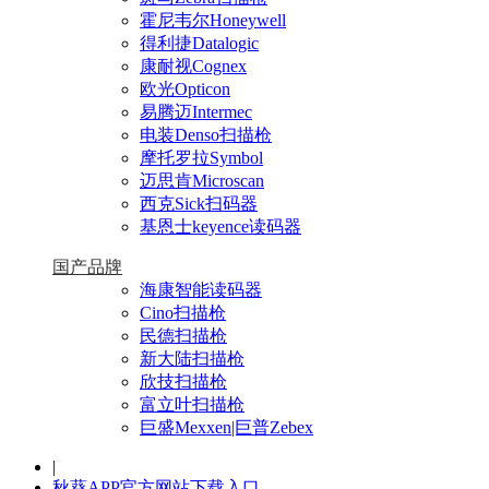
霍尼韦尔Honeywell
得利捷Datalogic
康耐视Cognex
欧光Opticon
易腾迈Intermec
电装Denso扫描枪
摩托罗拉Symbol
迈思肯Microscan
西克Sick扫码器
基恩士keyence读码器
国产品牌
海康智能读码器
Cino扫描枪
民德扫描枪
新大陆扫描枪
欣技扫描枪
富立叶扫描枪
巨盛Mexxen|巨普Zebex
|
秋葵APP官方网站下载入口