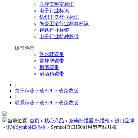
医疗实验室标识
电子行业标识
纺织干洗行业标识
陶瓷卫浴行业标签标识
钢铁行业标签
电子行业特种胶带
碳带色带
洗水唛碳带
常规型碳带
耐磨碳带
耐酒精碳带
|
关于秋葵下载APP下载免费版
|
联系秋葵下载APP下载免费版
当前位置:
首页
核心产品
条码扫描器,扫描枪
进口品牌
>
>
>
讯宝Symbol扫描枪
Symbol RCH50耐用型有线耳机
>
>