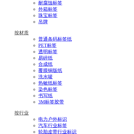
耐腐蚀标签
外箱标签
珠宝标签
吊牌
按材质
普通条码标签纸
PET标签
透明标签
易碎纸
合成纸
覆膜铜版纸
洗水唛
热敏纸标签
染色标签
书写纸
3M标签胶带
按行业
电力户外标识
汽车行业标签
轮胎皮带行业标识