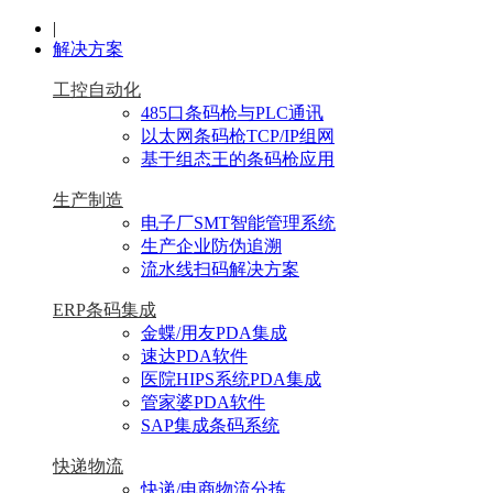
|
解决方案
工控自动化
485口条码枪与PLC通讯
以太网条码枪TCP/IP组网
基于组态王的条码枪应用
生产制造
电子厂SMT智能管理系统
生产企业防伪追溯
流水线扫码解决方案
ERP条码集成
金蝶/用友PDA集成
速达PDA软件
医院HIPS系统PDA集成
管家婆PDA软件
SAP集成条码系统
快递物流
快递/电商物流分拣