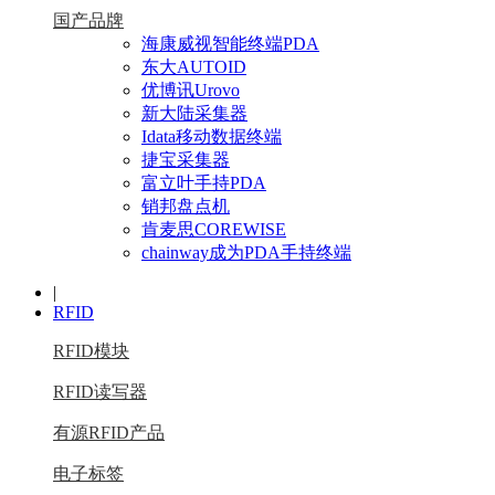
国产品牌
海康威视智能终端PDA
东大AUTOID
优博讯Urovo
新大陆采集器
Idata移动数据终端
捷宝采集器
富立叶手持PDA
销邦盘点机
肯麦思COREWISE
chainway成为PDA手持终端
|
RFID
RFID模块
RFID读写器
有源RFID产品
电子标签