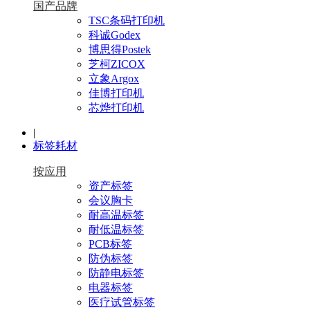
国产品牌
TSC条码打印机
科诚Godex
博思得Postek
芝柯ZICOX
立象Argox
佳博打印机
芯烨打印机
|
标签耗材
按应用
资产标签
会议胸卡
耐高温标签
耐低温标签
PCB标签
防伪标签
防静电标签
电器标签
医疗试管标签