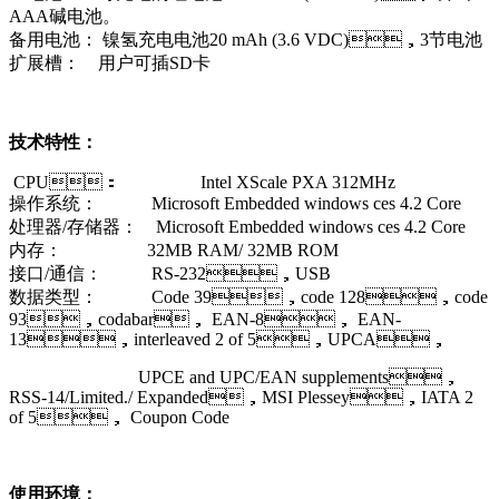
AAA碱电池。
备用电池： 镍氢充电电池20 mAh (3.6 VDC)，3节电池
扩展槽： 用户可插SD卡
技术特性：
CPU： Intel XScale PXA 312MHz
操作系统： Microsoft Embedded windows ces 4.2 Core
处理器/存储器： Microsoft Embedded windows ces 4.2 Core
内存： 32MB RAM/ 32MB ROM
接口/通信： RS-232，USB
数据类型： Code 39，code 128，code
93，codabar， EAN-8， EAN-
13，interleaved 2 of 5，UPCA，
UPCE and UPC/EAN supplements，
RSS-14/Limited./ Expanded，MSI Plessey，IATA 2
of 5， Coupon Code
使用环境：