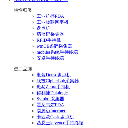
特性归类
工业抗摔PDA
工业物联网平板
盘点机
药监码采集器
RFID手持机
winCE条码采集器
mobiles系统手持终端
安卓手持终端
进口品牌
电装Denso盘点机
欣技CipherLab采集器
斑马Zebra手持机
得利捷Datalogic
Symbol采集器
霍尼韦尔PDA
易腾迈Intermec
卡西欧Casio盘点机
基恩士keyence手持终端