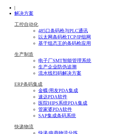
|
解决方案
工控自动化
485口条码枪与PLC通讯
以太网条码枪TCP/IP组网
基于组态王的条码枪应用
生产制造
电子厂SMT智能管理系统
生产企业防伪追溯
流水线扫码解决方案
ERP条码集成
金蝶/用友PDA集成
速达PDA软件
医院HIPS系统PDA集成
管家婆PDA软件
SAP集成条码系统
快递物流
快递/电商物流分拣