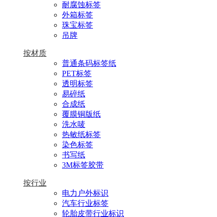
耐腐蚀标签
外箱标签
珠宝标签
吊牌
按材质
普通条码标签纸
PET标签
透明标签
易碎纸
合成纸
覆膜铜版纸
洗水唛
热敏纸标签
染色标签
书写纸
3M标签胶带
按行业
电力户外标识
汽车行业标签
轮胎皮带行业标识