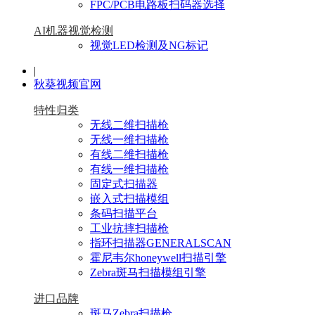
FPC/PCB电路板扫码器选择
AI机器视觉检测
视觉LED检测及NG标记
|
秋葵视频官网
特性归类
无线二维扫描枪
无线一维扫描枪
有线二维扫描枪
有线一维扫描枪
固定式扫描器
嵌入式扫描模组
条码扫描平台
工业抗摔扫描枪
指环扫描器GENERALSCAN
霍尼韦尔honeywell扫描引擎
Zebra斑马扫描模组引擎
进口品牌
斑马Zebra扫描枪