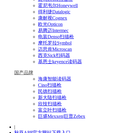
霍尼韦尔Honeywell
得利捷Datalogic
康耐视Cognex
欧光Opticon
易腾迈Intermec
电装Denso扫描枪
摩托罗拉Symbol
迈思肯Microscan
西克Sick扫码器
基恩士keyence读码器
国产品牌
海康智能读码器
Cino扫描枪
民德扫描枪
新大陆扫描枪
欣技扫描枪
富立叶扫描枪
巨盛Mexxen|巨普Zebex
|
秋葵APP官方网站下载入口