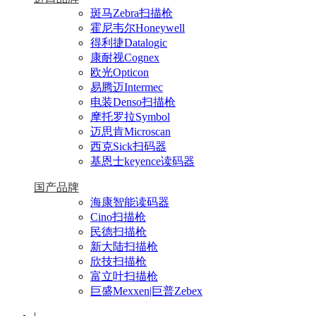
斑马Zebra扫描枪
霍尼韦尔Honeywell
得利捷Datalogic
康耐视Cognex
欧光Opticon
易腾迈Intermec
电装Denso扫描枪
摩托罗拉Symbol
迈思肯Microscan
西克Sick扫码器
基恩士keyence读码器
国产品牌
海康智能读码器
Cino扫描枪
民德扫描枪
新大陆扫描枪
欣技扫描枪
富立叶扫描枪
巨盛Mexxen|巨普Zebex