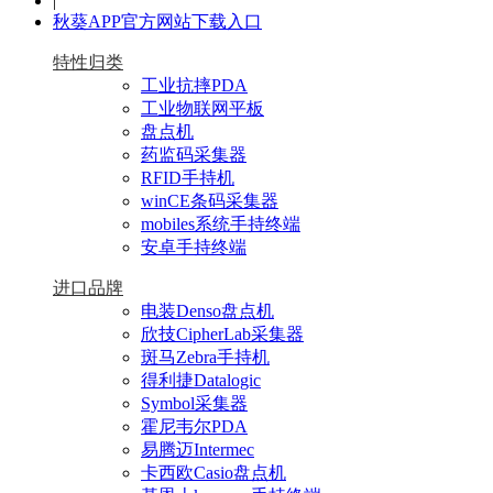
|
秋葵APP官方网站下载入口
特性归类
工业抗摔PDA
工业物联网平板
盘点机
药监码采集器
RFID手持机
winCE条码采集器
mobiles系统手持终端
安卓手持终端
进口品牌
电装Denso盘点机
欣技CipherLab采集器
斑马Zebra手持机
得利捷Datalogic
Symbol采集器
霍尼韦尔PDA
易腾迈Intermec
卡西欧Casio盘点机