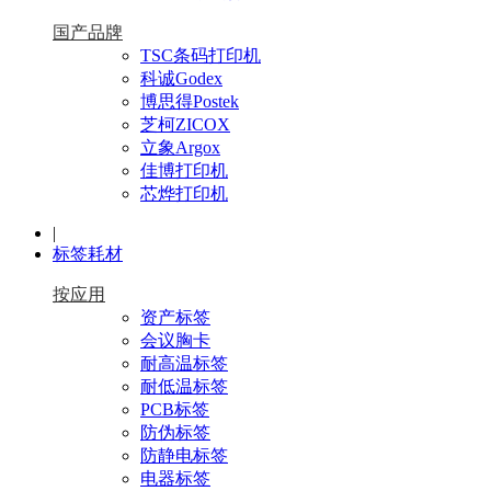
国产品牌
TSC条码打印机
科诚Godex
博思得Postek
芝柯ZICOX
立象Argox
佳博打印机
芯烨打印机
|
标签耗材
按应用
资产标签
会议胸卡
耐高温标签
耐低温标签
PCB标签
防伪标签
防静电标签
电器标签