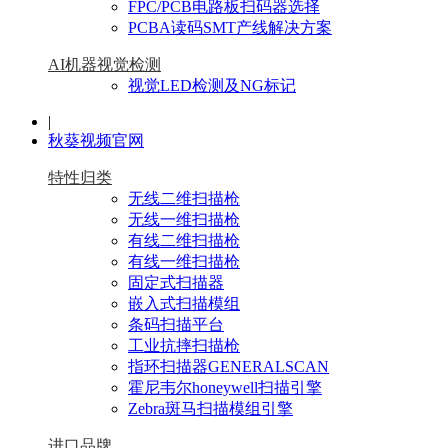
FPC/PCB电路板扫码器选择
PCBA读码SMT产线解决方案
AI机器视觉检测
视觉LED检测及NG标记
|
秋葵视频官网
特性归类
无线二维扫描枪
无线一维扫描枪
有线二维扫描枪
有线一维扫描枪
固定式扫描器
嵌入式扫描模组
条码扫描平台
工业抗摔扫描枪
指环扫描器GENERALSCAN
霍尼韦尔honeywell扫描引擎
Zebra斑马扫描模组引擎
进口品牌