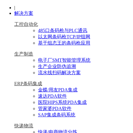
|
解决方案
工控自动化
485口条码枪与PLC通讯
以太网条码枪TCP/IP组网
基于组态王的条码枪应用
生产制造
电子厂SMT智能管理系统
生产企业防伪追溯
流水线扫码解决方案
ERP条码集成
金蝶/用友PDA集成
速达PDA软件
医院HIPS系统PDA集成
管家婆PDA软件
SAP集成条码系统
快递物流
快递/电商物流分拣