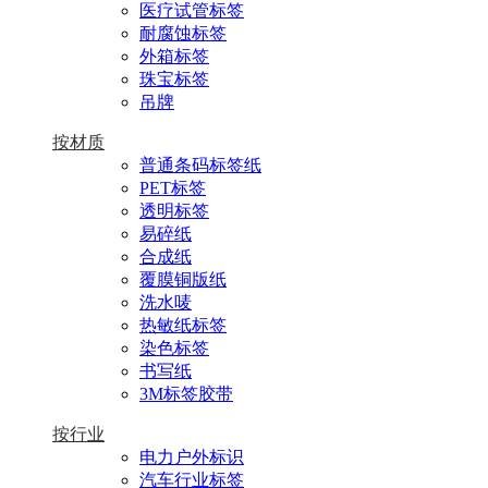
医疗试管标签
耐腐蚀标签
外箱标签
珠宝标签
吊牌
按材质
普通条码标签纸
PET标签
透明标签
易碎纸
合成纸
覆膜铜版纸
洗水唛
热敏纸标签
染色标签
书写纸
3M标签胶带
按行业
电力户外标识
汽车行业标签