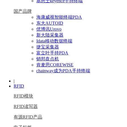
基恩士keyence手持终端
国产品牌
海康威视智能终端PDA
东大AUTOID
优博讯Urovo
新大陆采集器
Idata移动数据终端
捷宝采集器
富立叶手持PDA
销邦盘点机
肯麦思COREWISE
chainway成为PDA手持终端
|
RFID
RFID模块
RFID读写器
有源RFID产品