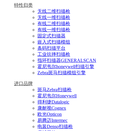
特性归类
无线二维扫描枪
无线一维扫描枪
有线二维扫描枪
有线一维扫描枪
固定式扫描器
嵌入式扫描模组
条码扫描平台
工业抗摔扫描枪
指环扫描器GENERALSCAN
霍尼韦尔honeywell扫描引擎
Zebra斑马扫描模组引擎
进口品牌
斑马Zebra扫描枪
霍尼韦尔Honeywell
得利捷Datalogic
康耐视Cognex
欧光Opticon
易腾迈Intermec
电装Denso扫描枪