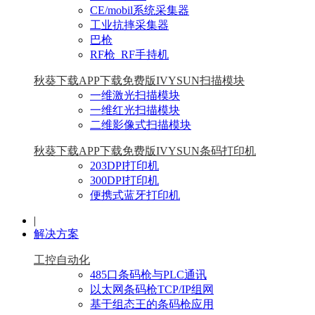
CE/mobil系统采集器
工业抗摔采集器
巴枪
RF枪_RF手持机
秋葵下载APP下载免费版IVYSUN扫描模块
一维激光扫描模块
一维红光扫描模块
二维影像式扫描模块
秋葵下载APP下载免费版IVYSUN条码打印机
203DPI打印机
300DPI打印机
便携式蓝牙打印机
|
解决方案
工控自动化
485口条码枪与PLC通讯
以太网条码枪TCP/IP组网
基于组态王的条码枪应用