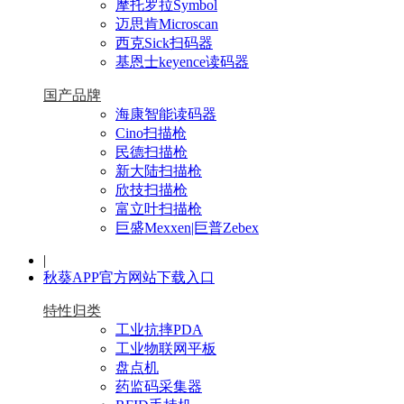
摩托罗拉Symbol
迈思肯Microscan
西克Sick扫码器
基恩士keyence读码器
国产品牌
海康智能读码器
Cino扫描枪
民德扫描枪
新大陆扫描枪
欣技扫描枪
富立叶扫描枪
巨盛Mexxen|巨普Zebex
|
秋葵APP官方网站下载入口
特性归类
工业抗摔PDA
工业物联网平板
盘点机
药监码采集器