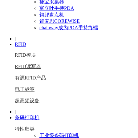
捷宝采集器
富立叶手持PDA
销邦盘点机
肯麦思COREWISE
chainway成为PDA手持终端
|
RFID
RFID模块
RFID读写器
有源RFID产品
电子标签
超高频设备
|
条码打印机
特性归类
工业级条码打印机