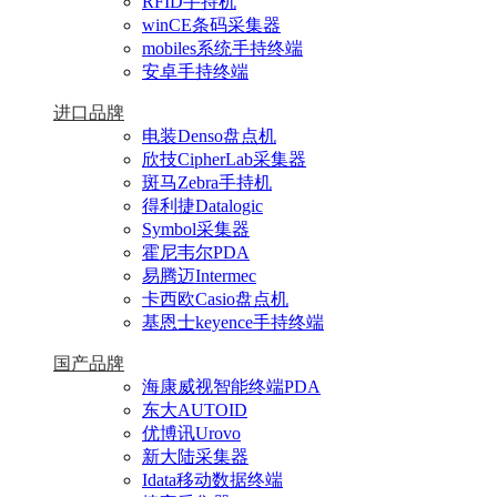
RFID手持机
winCE条码采集器
mobiles系统手持终端
安卓手持终端
进口品牌
电装Denso盘点机
欣技CipherLab采集器
斑马Zebra手持机
得利捷Datalogic
Symbol采集器
霍尼韦尔PDA
易腾迈Intermec
卡西欧Casio盘点机
基恩士keyence手持终端
国产品牌
海康威视智能终端PDA
东大AUTOID
优博讯Urovo
新大陆采集器
Idata移动数据终端