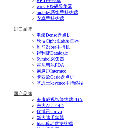
RFID手持机
winCE条码采集器
mobiles系统手持终端
安卓手持终端
进口品牌
电装Denso盘点机
欣技CipherLab采集器
斑马Zebra手持机
得利捷Datalogic
Symbol采集器
霍尼韦尔PDA
易腾迈Intermec
卡西欧Casio盘点机
基恩士keyence手持终端
国产品牌
海康威视智能终端PDA
东大AUTOID
优博讯Urovo
新大陆采集器
Idata移动数据终端