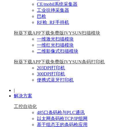
CE/mobil系统采集器
工业抗摔采集器
巴枪
RF枪_RF手持机
秋葵下载APP下载免费版IVYSUN扫描模块
一维激光扫描模块
一维红光扫描模块
二维影像式扫描模块
秋葵下载APP下载免费版IVYSUN条码打印机
203DPI打印机
300DPI打印机
便携式蓝牙打印机
|
解决方案
工控自动化
485口条码枪与PLC通讯
以太网条码枪TCP/IP组网
基于组态王的条码枪应用