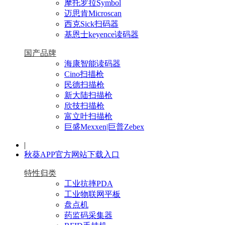
摩托罗拉Symbol
迈思肯Microscan
西克Sick扫码器
基恩士keyence读码器
国产品牌
海康智能读码器
Cino扫描枪
民德扫描枪
新大陆扫描枪
欣技扫描枪
富立叶扫描枪
巨盛Mexxen|巨普Zebex
|
秋葵APP官方网站下载入口
特性归类
工业抗摔PDA
工业物联网平板
盘点机
药监码采集器