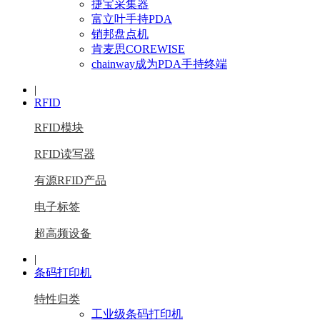
捷宝采集器
富立叶手持PDA
销邦盘点机
肯麦思COREWISE
chainway成为PDA手持终端
|
RFID
RFID模块
RFID读写器
有源RFID产品
电子标签
超高频设备
|
条码打印机
特性归类
工业级条码打印机