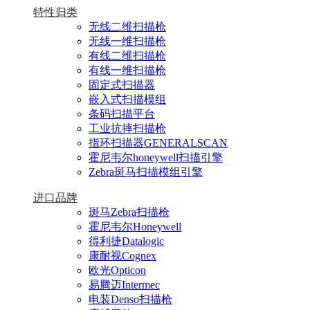
特性归类
无线二维扫描枪
无线一维扫描枪
有线二维扫描枪
有线一维扫描枪
固定式扫描器
嵌入式扫描模组
条码扫描平台
工业抗摔扫描枪
指环扫描器GENERALSCAN
霍尼韦尔honeywell扫描引擎
Zebra斑马扫描模组引擎
进口品牌
斑马Zebra扫描枪
霍尼韦尔Honeywell
得利捷Datalogic
康耐视Cognex
欧光Opticon
易腾迈Intermec
电装Denso扫描枪