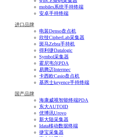
winCE条码采集器
mobiles系统手持终端
安卓手持终端
进口品牌
电装Denso盘点机
欣技CipherLab采集器
斑马Zebra手持机
得利捷Datalogic
Symbol采集器
霍尼韦尔PDA
易腾迈Intermec
卡西欧Casio盘点机
基恩士keyence手持终端
国产品牌
海康威视智能终端PDA
东大AUTOID
优博讯Urovo
新大陆采集器
Idata移动数据终端
捷宝采集器