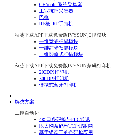
CE/mobil系统采集器
工业抗摔采集器
巴枪
RF枪_RF手持机
秋葵下载APP下载免费版IVYSUN扫描模块
一维激光扫描模块
一维红光扫描模块
二维影像式扫描模块
秋葵下载APP下载免费版IVYSUN条码打印机
203DPI打印机
300DPI打印机
便携式蓝牙打印机
|
解决方案
工控自动化
485口条码枪与PLC通讯
以太网条码枪TCP/IP组网
基于组态王的条码枪应用