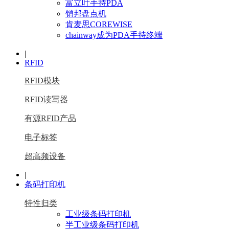
富立叶手持PDA
销邦盘点机
肯麦思COREWISE
chainway成为PDA手持终端
|
RFID
RFID模块
RFID读写器
有源RFID产品
电子标签
超高频设备
|
条码打印机
特性归类
工业级条码打印机
半工业级条码打印机