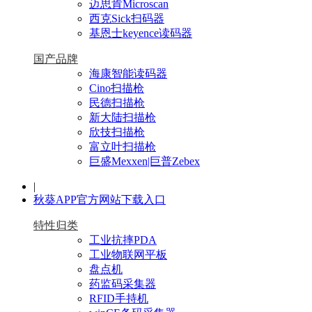
迈思肯Microscan
西克Sick扫码器
基恩士keyence读码器
国产品牌
海康智能读码器
Cino扫描枪
民德扫描枪
新大陆扫描枪
欣技扫描枪
富立叶扫描枪
巨盛Mexxen|巨普Zebex
|
秋葵APP官方网站下载入口
特性归类
工业抗摔PDA
工业物联网平板
盘点机
药监码采集器
RFID手持机