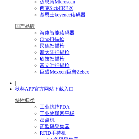
迈思肯Microscan
西克Sick扫码器
基恩士keyence读码器
国产品牌
海康智能读码器
Cino扫描枪
民德扫描枪
新大陆扫描枪
欣技扫描枪
富立叶扫描枪
巨盛Mexxen|巨普Zebex
|
秋葵APP官方网站下载入口
特性归类
工业抗摔PDA
工业物联网平板
盘点机
药监码采集器
RFID手持机