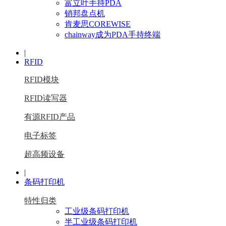
富立叶手持PDA
销邦盘点机
肯麦思COREWISE
chainway成为PDA手持终端
|
RFID
RFID模块
RFID读写器
有源RFID产品
电子标签
超高频设备
|
条码打印机
特性归类
工业级条码打印机
半工业级条码打印机