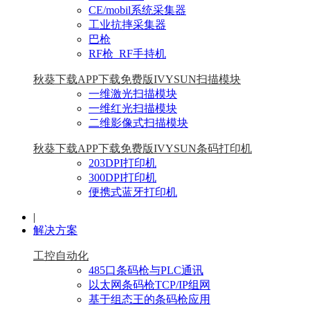
CE/mobil系统采集器
工业抗摔采集器
巴枪
RF枪_RF手持机
秋葵下载APP下载免费版IVYSUN扫描模块
一维激光扫描模块
一维红光扫描模块
二维影像式扫描模块
秋葵下载APP下载免费版IVYSUN条码打印机
203DPI打印机
300DPI打印机
便携式蓝牙打印机
|
解决方案
工控自动化
485口条码枪与PLC通讯
以太网条码枪TCP/IP组网
基于组态王的条码枪应用