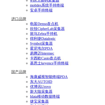
winCE条码采集器
mobiles系统手持终端
安卓手持终端
进口品牌
电装Denso盘点机
欣技CipherLab采集器
斑马Zebra手持机
得利捷Datalogic
Symbol采集器
霍尼韦尔PDA
易腾迈Intermec
卡西欧Casio盘点机
基恩士keyence手持终端
国产品牌
海康威视智能终端PDA
东大AUTOID
优博讯Urovo
新大陆采集器
Idata移动数据终端
捷宝采集器