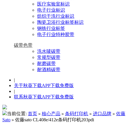
医疗实验室标识
电子行业标识
纺织干洗行业标识
陶瓷卫浴行业标签标识
钢铁行业标签
电子行业特种胶带
碳带色带
洗水唛碳带
常规型碳带
耐磨碳带
耐酒精碳带
|
关于秋葵下载APP下载免费版
|
联系秋葵下载APP下载免费版
当前位置:
首页
核心产品
条码打印机
进口品牌
佐藤
>
>
>
>
Sato
佐藤sato CL408e/412e条码打印机203pdi
>