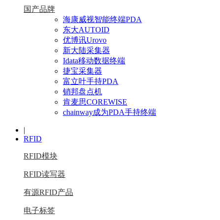
国产品牌
海康威视智能终端PDA
东大AUTOID
优博讯Urovo
新大陆采集器
Idata移动数据终端
捷宝采集器
富立叶手持PDA
销邦盘点机
肯麦思COREWISE
chainway成为PDA手持终端
|
RFID
RFID模块
RFID读写器
有源RFID产品
电子标签