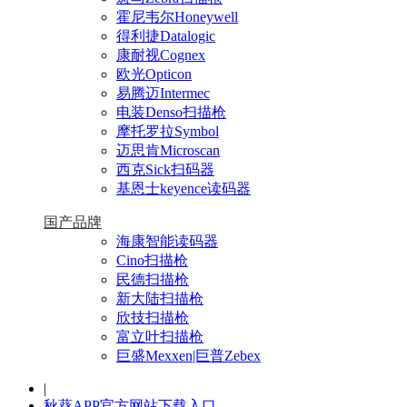
霍尼韦尔Honeywell
得利捷Datalogic
康耐视Cognex
欧光Opticon
易腾迈Intermec
电装Denso扫描枪
摩托罗拉Symbol
迈思肯Microscan
西克Sick扫码器
基恩士keyence读码器
国产品牌
海康智能读码器
Cino扫描枪
民德扫描枪
新大陆扫描枪
欣技扫描枪
富立叶扫描枪
巨盛Mexxen|巨普Zebex
|
秋葵APP官方网站下载入口