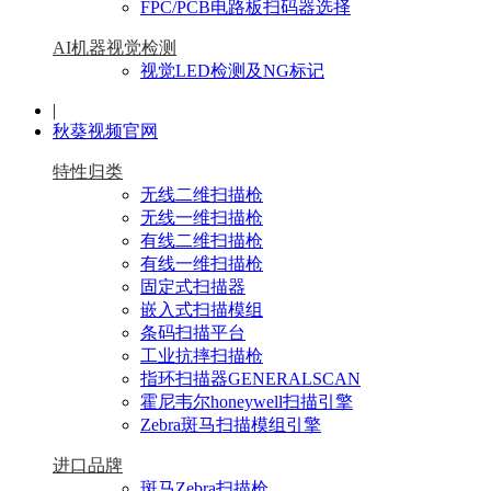
FPC/PCB电路板扫码器选择
AI机器视觉检测
视觉LED检测及NG标记
|
秋葵视频官网
特性归类
无线二维扫描枪
无线一维扫描枪
有线二维扫描枪
有线一维扫描枪
固定式扫描器
嵌入式扫描模组
条码扫描平台
工业抗摔扫描枪
指环扫描器GENERALSCAN
霍尼韦尔honeywell扫描引擎
Zebra斑马扫描模组引擎
进口品牌
斑马Zebra扫描枪