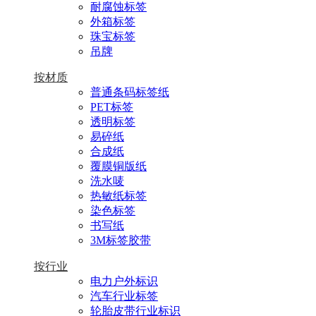
耐腐蚀标签
外箱标签
珠宝标签
吊牌
按材质
普通条码标签纸
PET标签
透明标签
易碎纸
合成纸
覆膜铜版纸
洗水唛
热敏纸标签
染色标签
书写纸
3M标签胶带
按行业
电力户外标识
汽车行业标签
轮胎皮带行业标识