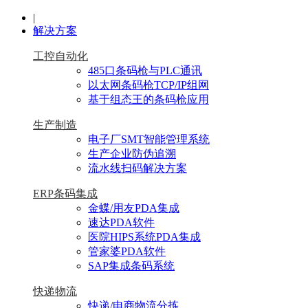
|
解决方案
工控自动化
485口条码枪与PLC通讯
以太网条码枪TCP/IP组网
基于组态王的条码枪应用
生产制造
电子厂SMT智能管理系统
生产企业防伪追溯
流水线扫码解决方案
ERP条码集成
金蝶/用友PDA集成
速达PDA软件
医院HIPS系统PDA集成
管家婆PDA软件
SAP集成条码系统
快递物流
快递/电商物流分拣