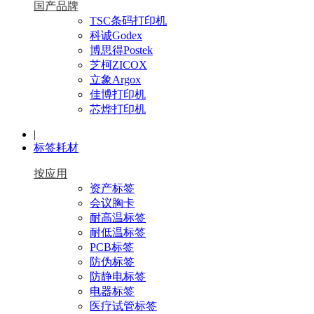
国产品牌
TSC条码打印机
科诚Godex
博思得Postek
芝柯ZICOX
立象Argox
佳博打印机
芯烨打印机
|
标签耗材
按应用
资产标签
会议胸卡
耐高温标签
耐低温标签
PCB标签
防伪标签
防静电标签
电器标签
医疗试管标签