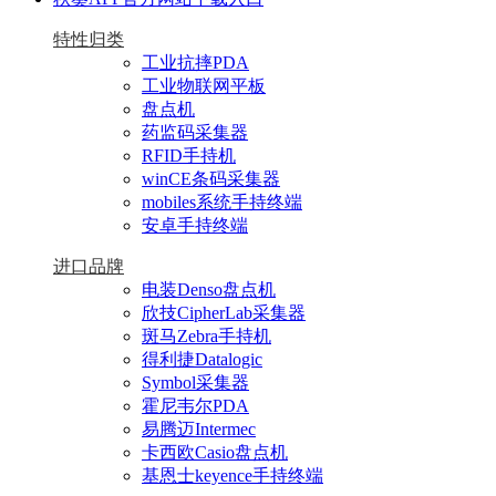
特性归类
工业抗摔PDA
工业物联网平板
盘点机
药监码采集器
RFID手持机
winCE条码采集器
mobiles系统手持终端
安卓手持终端
进口品牌
电装Denso盘点机
欣技CipherLab采集器
斑马Zebra手持机
得利捷Datalogic
Symbol采集器
霍尼韦尔PDA
易腾迈Intermec
卡西欧Casio盘点机
基恩士keyence手持终端