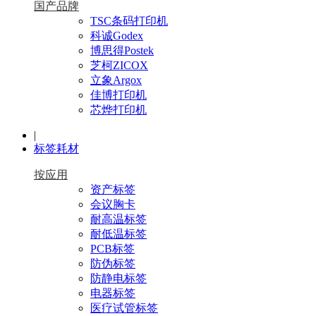
国产品牌
TSC条码打印机
科诚Godex
博思得Postek
芝柯ZICOX
立象Argox
佳博打印机
芯烨打印机
|
标签耗材
按应用
资产标签
会议胸卡
耐高温标签
耐低温标签
PCB标签
防伪标签
防静电标签
电器标签
医疗试管标签