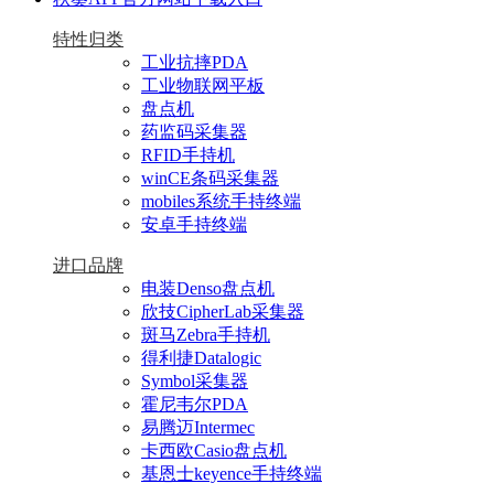
特性归类
工业抗摔PDA
工业物联网平板
盘点机
药监码采集器
RFID手持机
winCE条码采集器
mobiles系统手持终端
安卓手持终端
进口品牌
电装Denso盘点机
欣技CipherLab采集器
斑马Zebra手持机
得利捷Datalogic
Symbol采集器
霍尼韦尔PDA
易腾迈Intermec
卡西欧Casio盘点机
基恩士keyence手持终端