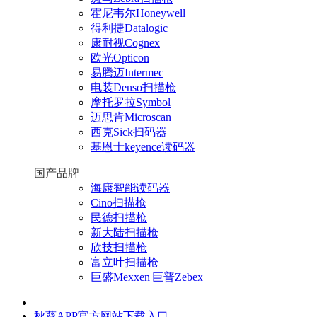
霍尼韦尔Honeywell
得利捷Datalogic
康耐视Cognex
欧光Opticon
易腾迈Intermec
电装Denso扫描枪
摩托罗拉Symbol
迈思肯Microscan
西克Sick扫码器
基恩士keyence读码器
国产品牌
海康智能读码器
Cino扫描枪
民德扫描枪
新大陆扫描枪
欣技扫描枪
富立叶扫描枪
巨盛Mexxen|巨普Zebex
|
秋葵APP官方网站下载入口