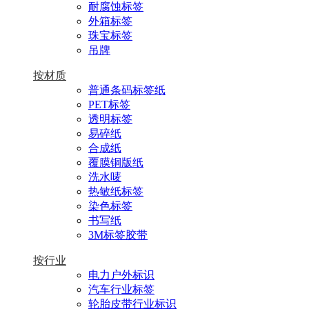
耐腐蚀标签
外箱标签
珠宝标签
吊牌
按材质
普通条码标签纸
PET标签
透明标签
易碎纸
合成纸
覆膜铜版纸
洗水唛
热敏纸标签
染色标签
书写纸
3M标签胶带
按行业
电力户外标识
汽车行业标签
轮胎皮带行业标识