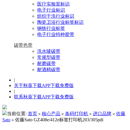
医疗实验室标识
电子行业标识
纺织干洗行业标识
陶瓷卫浴行业标签标识
钢铁行业标签
电子行业特种胶带
碳带色带
洗水唛碳带
常规型碳带
耐磨碳带
耐酒精碳带
|
关于秋葵下载APP下载免费版
|
联系秋葵下载APP下载免费版
当前位置:
首页
核心产品
条码打印机
进口品牌
佐藤
>
>
>
>
Sato
佐藤Sato GZ408e/412e标签打印机203/305pdi
>