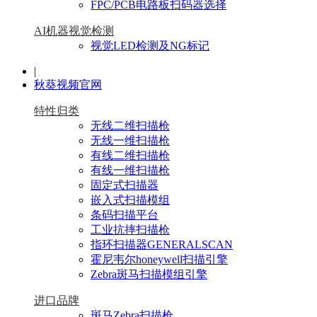
FPC/PCB电路板扫码器选择
AI机器视觉检测
视觉LED检测及NG标记
|
秋葵视频官网
特性归类
无线二维扫描枪
无线一维扫描枪
有线二维扫描枪
有线一维扫描枪
固定式扫描器
嵌入式扫描模组
条码扫描平台
工业抗摔扫描枪
指环扫描器GENERALSCAN
霍尼韦尔honeywell扫描引擎
Zebra斑马扫描模组引擎
进口品牌
斑马Zebra扫描枪