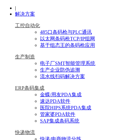
|
解决方案
工控自动化
485口条码枪与PLC通讯
以太网条码枪TCP/IP组网
基于组态王的条码枪应用
生产制造
电子厂SMT智能管理系统
生产企业防伪追溯
流水线扫码解决方案
ERP条码集成
金蝶/用友PDA集成
速达PDA软件
医院HIPS系统PDA集成
管家婆PDA软件
SAP集成条码系统
快递物流
快递/电商物流分拣