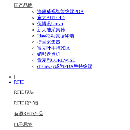
国产品牌
海康威视智能终端PDA
东大AUTOID
优博讯Urovo
新大陆采集器
Idata移动数据终端
捷宝采集器
富立叶手持PDA
销邦盘点机
肯麦思COREWISE
chainway成为PDA手持终端
|
RFID
RFID模块
RFID读写器
有源RFID产品
电子标签