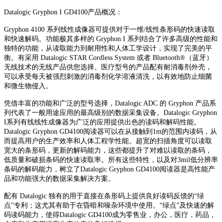
Datalogic Gryphon I GD4100产品概况：
Gryphon 4100 系列线性成像器可提供对于一维/线性条形码的快速读取
和快速解码。功能极其多样的 Gryphon I 系列结合了许多高级的性能和
独特的功能，从读取能力到耐用性和人体工学设计，实现了完美的平
衡。有采用 Datalogic STAR Cordless System 或者 Bluetooth®（蓝牙）
无线技术的无线产品供您选择。医疗型号的产品配有耐消毒剂外壳，
可以承受每天被强烈刺激的消毒剂化学溶液清洗，以有效地防止细菌
和微生物侵入。
凭借丰富的功能和广泛的型号选择，Datalogic ADC 的 Gryphon 产品系
列代表了一般用途应用的最高级别的数据采集设备。Datalogic Gryphon
I系列有线线性成像器为广泛的应用提供出色的读码和解码性能。
Datalogic Gryphon GD4100阅读器可以在从接触到1m的范围内读码，从
而提高用户的生产效率和人体工程学性能。超宽的扫描角度可以读取
宽大的条形码，更新的解码能力，这些都提升了对难以读取的条码，
低质量和破损条码的快速读取率。所有这些特性，以及对3mil低分辨率
条码的解码能力，树立了Datalogic Gryphon GD4100阅读器是高性能产
品和功能强大的数据采集解决方案。
配有 Datalogic 独有的用于直接在条形码上提供良好读码反馈的“绿
点”专利；这尤其有助于在昏暗和噪杂环境中使用。“绿点”及快速的解
码读码能力，使得Datalogic GD4100成为零售业，办公，医疗，药品，