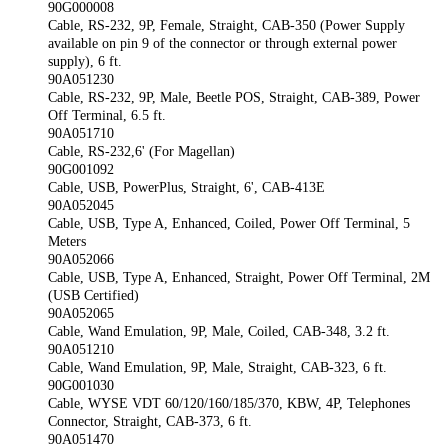
90G000008
Cable, RS-232, 9P, Female, Straight, CAB-350 (Power Supply
available on pin 9 of the connector or through external power
supply), 6 ft.
90A051230
Cable, RS-232, 9P, Male, Beetle POS, Straight, CAB-389, Power
Off Terminal, 6.5 ft.
90A051710
Cable, RS-232,6' (For Magellan)
90G001092
Cable, USB, PowerPlus, Straight, 6', CAB-413E
90A052045
Cable, USB, Type A, Enhanced, Coiled, Power Off Terminal, 5
Meters
90A052066
Cable, USB, Type A, Enhanced, Straight, Power Off Terminal, 2M
(USB Certified)
90A052065
Cable, Wand Emulation, 9P, Male, Coiled, CAB-348, 3.2 ft.
90A051210
Cable, Wand Emulation, 9P, Male, Straight, CAB-323, 6 ft.
90G001030
Cable, WYSE VDT 60/120/160/185/370, KBW, 4P, Telephones
Connector, Straight, CAB-373, 6 ft.
90A051470