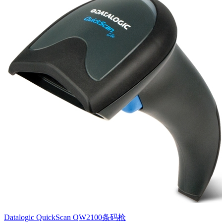
Datalogic QuickScan QW2100条码枪