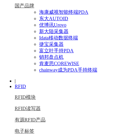
国产品牌
海康威视智能终端PDA
东大AUTOID
优博讯Urovo
新大陆采集器
Idata移动数据终端
捷宝采集器
富立叶手持PDA
销邦盘点机
肯麦思COREWISE
chainway成为PDA手持终端
|
RFID
RFID模块
RFID读写器
有源RFID产品
电子标签