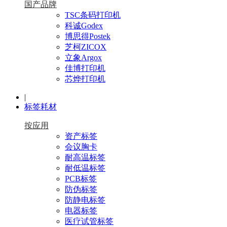
国产品牌
TSC条码打印机
科诚Godex
博思得Postek
芝柯ZICOX
立象Argox
佳博打印机
芯烨打印机
|
标签耗材
按应用
资产标签
会议胸卡
耐高温标签
耐低温标签
PCB标签
防伪标签
防静电标签
电器标签
医疗试管标签