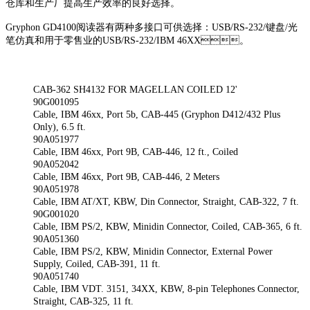
仓库和生产厂提高生产效率的良好选择。
Gryphon GD4100阅读器有两种多接口可供选择：USB/RS-232/键盘/光
笔仿真和用于零售业的USB/RS-232/IBM 46XX。
CAB-362 SH4132 FOR MAGELLAN COILED 12'
90G001095
Cable, IBM 46xx, Port 5b, CAB-445 (Gryphon D412/432 Plus
Only), 6.5 ft.
90A051977
Cable, IBM 46xx, Port 9B, CAB-446, 12 ft., Coiled
90A052042
Cable, IBM 46xx, Port 9B, CAB-446, 2 Meters
90A051978
Cable, IBM AT/XT, KBW, Din Connector, Straight, CAB-322, 7 ft.
90G001020
Cable, IBM PS/2, KBW, Minidin Connector, Coiled, CAB-365, 6 ft.
90A051360
Cable, IBM PS/2, KBW, Minidin Connector, External Power
Supply, Coiled, CAB-391, 11 ft.
90A051740
Cable, IBM VDT. 3151, 34XX, KBW, 8-pin Telephones Connector,
Straight, CAB-325, 11 ft.