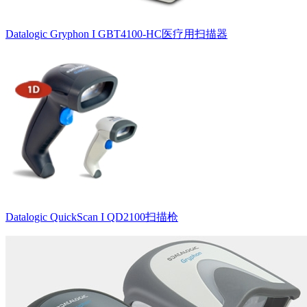
Datalogic Gryphon I GBT4100-HC医疗用扫描器
Datalogic QuickScan I QD2100扫描枪