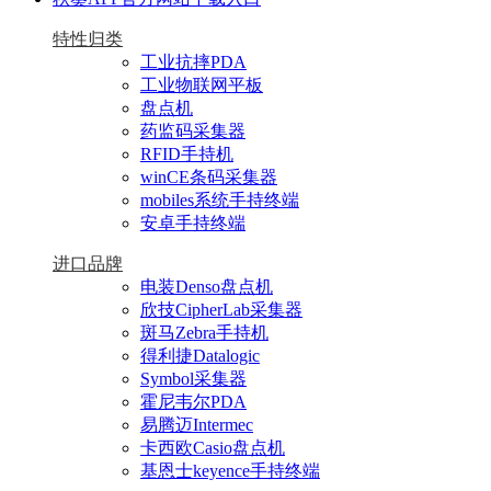
特性归类
工业抗摔PDA
工业物联网平板
盘点机
药监码采集器
RFID手持机
winCE条码采集器
mobiles系统手持终端
安卓手持终端
进口品牌
电装Denso盘点机
欣技CipherLab采集器
斑马Zebra手持机
得利捷Datalogic
Symbol采集器
霍尼韦尔PDA
易腾迈Intermec
卡西欧Casio盘点机
基恩士keyence手持终端