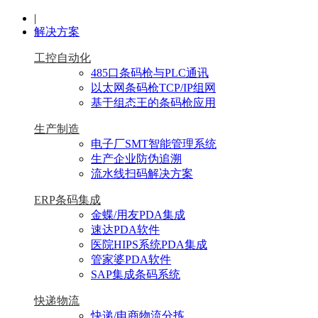
|
解决方案
工控自动化
485口条码枪与PLC通讯
以太网条码枪TCP/IP组网
基于组态王的条码枪应用
生产制造
电子厂SMT智能管理系统
生产企业防伪追溯
流水线扫码解决方案
ERP条码集成
金蝶/用友PDA集成
速达PDA软件
医院HIPS系统PDA集成
管家婆PDA软件
SAP集成条码系统
快递物流
快递/电商物流分拣