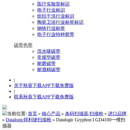
医疗实验室标识
电子行业标识
纺织干洗行业标识
陶瓷卫浴行业标签标识
钢铁行业标签
电子行业特种胶带
碳带色带
洗水唛碳带
常规型碳带
耐磨碳带
耐酒精碳带
|
关于秋葵下载APP下载免费版
|
联系秋葵下载APP下载免费版
当前位置:
首页
核心产品
条码扫描器,扫描枪
进口品牌
>
>
>
Datalogic得利捷扫描枪
Datalogic Gryphon I GD4100一维扫
>
>
描器