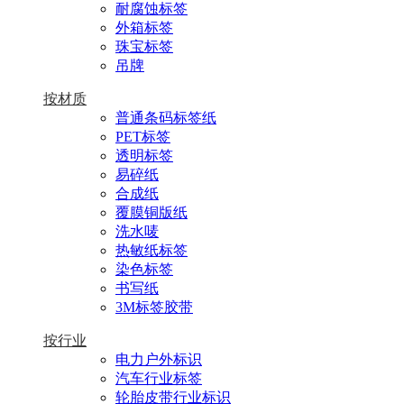
耐腐蚀标签
外箱标签
珠宝标签
吊牌
按材质
普通条码标签纸
PET标签
透明标签
易碎纸
合成纸
覆膜铜版纸
洗水唛
热敏纸标签
染色标签
书写纸
3M标签胶带
按行业
电力户外标识
汽车行业标签
轮胎皮带行业标识