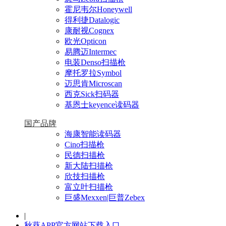
霍尼韦尔Honeywell
得利捷Datalogic
康耐视Cognex
欧光Opticon
易腾迈Intermec
电装Denso扫描枪
摩托罗拉Symbol
迈思肯Microscan
西克Sick扫码器
基恩士keyence读码器
国产品牌
海康智能读码器
Cino扫描枪
民德扫描枪
新大陆扫描枪
欣技扫描枪
富立叶扫描枪
巨盛Mexxen|巨普Zebex
|
秋葵APP官方网站下载入口