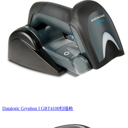
Datalogic Gryphon I GBT4100扫描枪