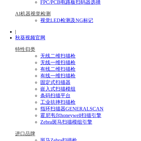
FPC/PCB电路板扫码器选择
AI机器视觉检测
视觉LED检测及NG标记
|
秋葵视频官网
特性归类
无线二维扫描枪
无线一维扫描枪
有线二维扫描枪
有线一维扫描枪
固定式扫描器
嵌入式扫描模组
条码扫描平台
工业抗摔扫描枪
指环扫描器GENERALSCAN
霍尼韦尔honeywell扫描引擎
Zebra斑马扫描模组引擎
进口品牌
斑马Zebra扫描枪