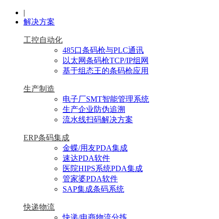
|
解决方案
工控自动化
485口条码枪与PLC通讯
以太网条码枪TCP/IP组网
基于组态王的条码枪应用
生产制造
电子厂SMT智能管理系统
生产企业防伪追溯
流水线扫码解决方案
ERP条码集成
金蝶/用友PDA集成
速达PDA软件
医院HIPS系统PDA集成
管家婆PDA软件
SAP集成条码系统
快递物流
快递/电商物流分拣