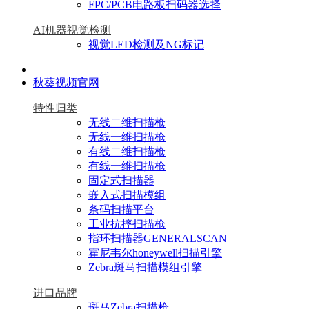
FPC/PCB电路板扫码器选择
AI机器视觉检测
视觉LED检测及NG标记
|
秋葵视频官网
特性归类
无线二维扫描枪
无线一维扫描枪
有线二维扫描枪
有线一维扫描枪
固定式扫描器
嵌入式扫描模组
条码扫描平台
工业抗摔扫描枪
指环扫描器GENERALSCAN
霍尼韦尔honeywell扫描引擎
Zebra斑马扫描模组引擎
进口品牌
斑马Zebra扫描枪