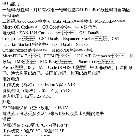
译码能力
一维码/线性码：对所有标准一维码包括GS1 DataBar?线性码可自动区
分和译码
二维码:Aztec Code、Data Matrix、MaxiCode、
Micro QR Code、QR Code、中国汉信码
堆栈码：EAN/JAN Composites、GS1 DataBar
Composites、GS1 DataBar Expanded Stacked、GS1
DataBar Stacked、GS1 DataBar Stacked
Omnidirectional、MacroPDF、
MicroPDF417、PDF417、UPC A/E Composites、邮
政码、IMB、KIX Post、Planet Code、
Postnet、Royal Mail Code (RM4SCC)、中国邮政码、日本邮政
码、澳大利亚邮政码、英国邮政码、韩国邮政局代码
电器电流
工作状态（标称）：< 160 mA @ 5 VDC
待机/空闲（标称）：65 mA @ 5 VDC
输入电压：4.2至5.25 VDC
环境
ESD静电保护（空中放电）：16 kV
抗跌落：可承受多次从1.5米/5.0英尺跌落水泥地的撞击
温度
储藏/运输：-20至70 °C / -4至158 °F
工作状态：0至50 °C / 32至122 °F