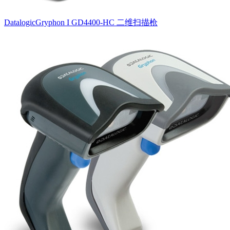
DatalogicGryphon I GD4400-HC 二维扫描枪