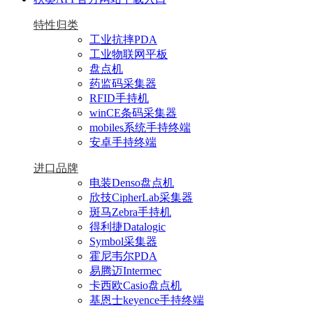
特性归类
工业抗摔PDA
工业物联网平板
盘点机
药监码采集器
RFID手持机
winCE条码采集器
mobiles系统手持终端
安卓手持终端
进口品牌
电装Denso盘点机
欣技CipherLab采集器
斑马Zebra手持机
得利捷Datalogic
Symbol采集器
霍尼韦尔PDA
易腾迈Intermec
卡西欧Casio盘点机
基恩士keyence手持终端