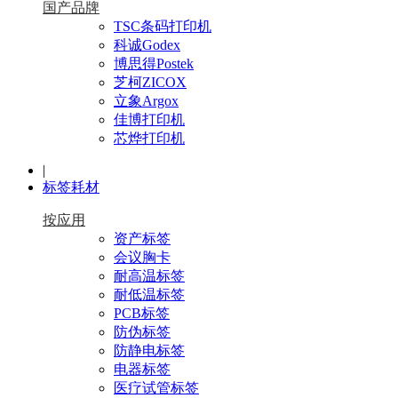
国产品牌
TSC条码打印机
科诚Godex
博思得Postek
芝柯ZICOX
立象Argox
佳博打印机
芯烨打印机
|
标签耗材
按应用
资产标签
会议胸卡
耐高温标签
耐低温标签
PCB标签
防伪标签
防静电标签
电器标签
医疗试管标签