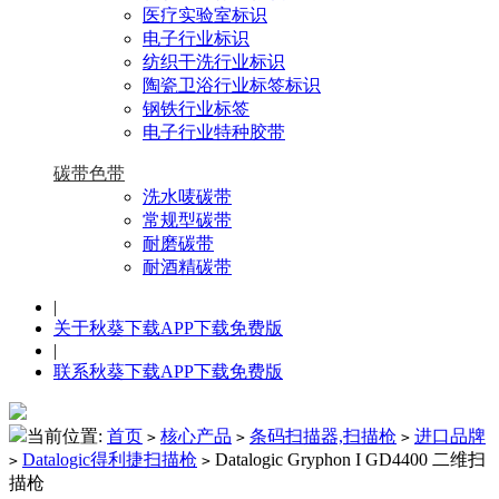
医疗实验室标识
电子行业标识
纺织干洗行业标识
陶瓷卫浴行业标签标识
钢铁行业标签
电子行业特种胶带
碳带色带
洗水唛碳带
常规型碳带
耐磨碳带
耐酒精碳带
|
关于秋葵下载APP下载免费版
|
联系秋葵下载APP下载免费版
当前位置:
首页
核心产品
条码扫描器,扫描枪
进口品牌
>
>
>
Datalogic得利捷扫描枪
Datalogic Gryphon I GD4400 二维扫
>
>
描枪