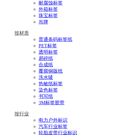
耐腐蚀标签
外箱标签
珠宝标签
吊牌
按材质
普通条码标签纸
PET标签
透明标签
易碎纸
合成纸
覆膜铜版纸
洗水唛
热敏纸标签
染色标签
书写纸
3M标签胶带
按行业
电力户外标识
汽车行业标签
轮胎皮带行业标识