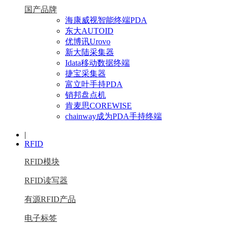
国产品牌
海康威视智能终端PDA
东大AUTOID
优博讯Urovo
新大陆采集器
Idata移动数据终端
捷宝采集器
富立叶手持PDA
销邦盘点机
肯麦思COREWISE
chainway成为PDA手持终端
|
RFID
RFID模块
RFID读写器
有源RFID产品
电子标签