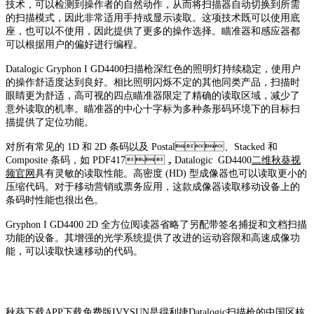
技术，可以检测到操作者的自然动作，从而将扫描器自动切换到所需
的扫描模式，因此非常适用手持或显示读取。这项技术既可以使用底
座，也可以不使用，因此提供了更多的操作选择。瞄准器和感应器都
可以根据用户的偏好进行编程。
Datalogic Gryphon I GD4400扫描枪深红色的照明灯持续稳定，使用户
的操作舒适度达到良好。相比照明闪烁不定的其他同类产品，扫描时
眼睛更为舒适，高可视的四点瞄准器限定了精确的读取区域，减少了
意外读取的机率。瞄准器的中心十字标为多种条形码环境下的目标扫
描提供了定位功能。
对所有常见的 1D 和 2D 条码以及 Postal、Stacked 和
Composite 条码，如 PDF417，Datalogic GD4400
二维秋葵视
频官网
具有灵敏的读取性能。高密度 (HD) 型成像器也可以读取更小的
压缩代码。对于移动营销或票务应用，这款成像器读取移动设备上的
条码时性能也很出色。
Gryphon I GD4400 2D 全方位阅读器省略了另配带签名捕捉和文档扫描
功能的设备。其增强的光学系统提供了改进的运动容限和高速成像功
能，可以读取快速移动的代码。
秋葵下载APP下载免费版IVYSUN是
得利捷Datalogic扫描枪
的中国区核