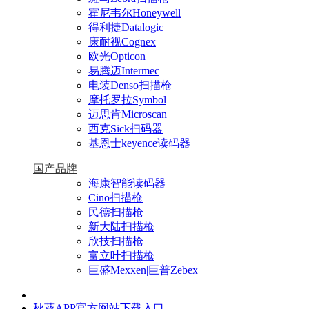
霍尼韦尔Honeywell
得利捷Datalogic
康耐视Cognex
欧光Opticon
易腾迈Intermec
电装Denso扫描枪
摩托罗拉Symbol
迈思肯Microscan
西克Sick扫码器
基恩士keyence读码器
国产品牌
海康智能读码器
Cino扫描枪
民德扫描枪
新大陆扫描枪
欣技扫描枪
富立叶扫描枪
巨盛Mexxen|巨普Zebex
|
秋葵APP官方网站下载入口