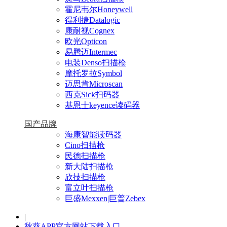
霍尼韦尔Honeywell
得利捷Datalogic
康耐视Cognex
欧光Opticon
易腾迈Intermec
电装Denso扫描枪
摩托罗拉Symbol
迈思肯Microscan
西克Sick扫码器
基恩士keyence读码器
国产品牌
海康智能读码器
Cino扫描枪
民德扫描枪
新大陆扫描枪
欣技扫描枪
富立叶扫描枪
巨盛Mexxen|巨普Zebex
|
秋葵APP官方网站下载入口