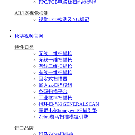
FPC/PCB电路板扫码器选择
AI机器视觉检测
视觉LED检测及NG标记
|
秋葵视频官网
特性归类
无线二维扫描枪
无线一维扫描枪
有线二维扫描枪
有线一维扫描枪
固定式扫描器
嵌入式扫描模组
条码扫描平台
工业抗摔扫描枪
指环扫描器GENERALSCAN
霍尼韦尔honeywell扫描引擎
Zebra斑马扫描模组引擎
进口品牌
斑马Zebra扫描枪