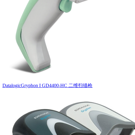
DatalogicGryphon I GD4400-HC 二维扫描枪