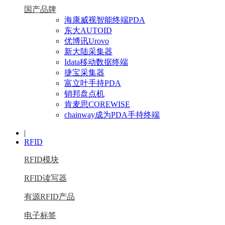
国产品牌
海康威视智能终端PDA
东大AUTOID
优博讯Urovo
新大陆采集器
Idata移动数据终端
捷宝采集器
富立叶手持PDA
销邦盘点机
肯麦思COREWISE
chainway成为PDA手持终端
|
RFID
RFID模块
RFID读写器
有源RFID产品
电子标签