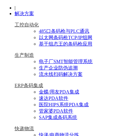
|
解决方案
工控自动化
485口条码枪与PLC通讯
以太网条码枪TCP/IP组网
基于组态王的条码枪应用
生产制造
电子厂SMT智能管理系统
生产企业防伪追溯
流水线扫码解决方案
ERP条码集成
金蝶/用友PDA集成
速达PDA软件
医院HIPS系统PDA集成
管家婆PDA软件
SAP集成条码系统
快递物流
快递/电商物流分拣