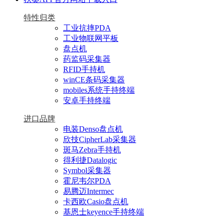
特性归类
工业抗摔PDA
工业物联网平板
盘点机
药监码采集器
RFID手持机
winCE条码采集器
mobiles系统手持终端
安卓手持终端
进口品牌
电装Denso盘点机
欣技CipherLab采集器
斑马Zebra手持机
得利捷Datalogic
Symbol采集器
霍尼韦尔PDA
易腾迈Intermec
卡西欧Casio盘点机
基恩士keyence手持终端