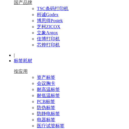
国产品牌
TSC条码打印机
科诚Godex
博思得Postek
芝柯ZICOX
立象Argox
佳博打印机
芯烨打印机
|
标签耗材
按应用
资产标签
会议胸卡
耐高温标签
耐低温标签
PCB标签
防伪标签
防静电标签
电器标签
医疗试管标签