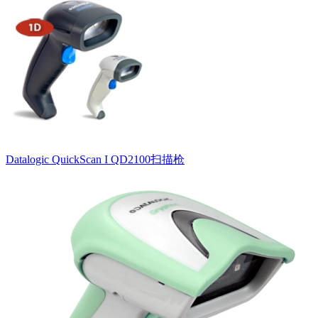
Datalogic QuickScan I QD2100扫描枪