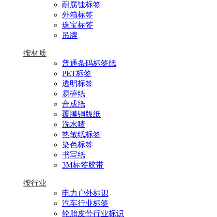
耐腐蚀标签
外箱标签
珠宝标签
吊牌
按材质
普通条码标签纸
PET标签
透明标签
易碎纸
合成纸
覆膜铜版纸
洗水唛
热敏纸标签
染色标签
书写纸
3M标签胶带
按行业
电力户外标识
汽车行业标签
轮胎皮带行业标识